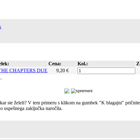
k
elek:
Cena:
Kol.:
Z
THE CHAPTERS DUE
9,20 €
..
, kar ste želeli? V tem primeru s klikom na gumbek "K blagajni" prični
o uspešnega zaključka naročila.