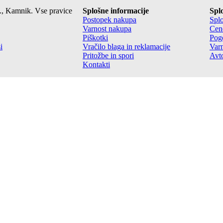
., Kamnik. Vse pravice
Splošne informacije
Spl
Postopek nakupa
Splo
Varnost nakupa
Cene
Piškotki
Pogo
i
Vračilo blaga in reklamacije
Var
Pritožbe in spori
Avto
Kontakti