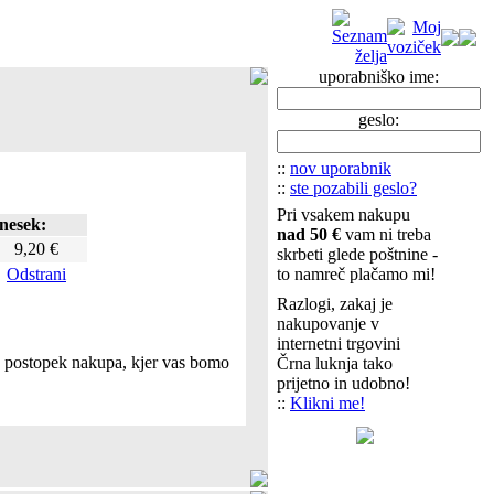
uporabniško ime:
geslo:
::
nov uporabnik
::
ste pozabili geslo?
Pri vsakem nakupu
nesek:
nad 50 €
vam ni treba
9,20 €
skrbeti glede poštnine -
Odstrani
to namreč plačamo mi!
Razlogi, zakaj je
nakupovanje v
internetni trgovini
te postopek nakupa, kjer vas bomo
Črna luknja tako
prijetno in udobno!
::
Klikni me!