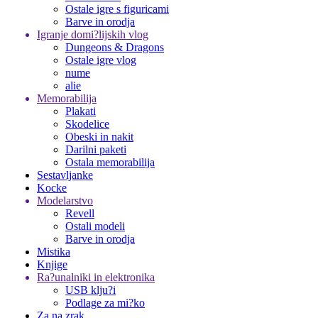
Ostale igre s figuricami
Barve in orodja
Igranje domi?lijskih vlog
Dungeons & Dragons
Ostale igre vlog
nume
alie
Memorabilija
Plakati
Skodelice
Obeski in nakit
Darilni paketi
Ostala memorabilija
Sestavljanke
Kocke
Modelarstvo
Revell
Ostali modeli
Barve in orodja
Mistika
Knjige
Ra?unalniki in elektronika
USB klju?i
Podlage za mi?ko
Za na zrak