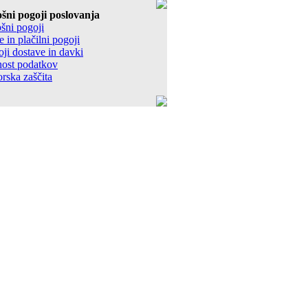
ošni pogoji poslovanja
šni pogoji
 in plačilni pogoji
ji dostave in davki
nost podatkov
rska zaščita