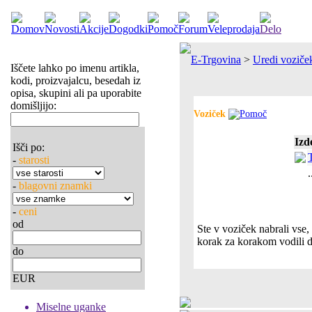
E-Trgovina
>
Uredi voziče
Iščete lahko po imenu artikla,
kodi, proizvajalcu, besedah iz
opisa, skupini ali pa uporabite
domišljijo:
Voziček
Izd
Išči po:
-
starosti
.
-
blagovni znamki
-
ceni
od
Ste v voziček nabrali vse
korak za korakom vodili d
do
EUR
Miselne uganke