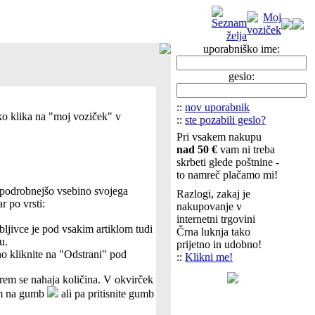
uporabniško ime:
geslo:
::
nov uporabnik
eko klika na "moj voziček" v
::
ste pozabili geslo?
Pri vsakem nakupu
nad 50 €
vam ni treba
skrbeti glede poštnine -
to namreč plačamo mi!
e podrobnejšo vsebino svojega
Razlogi, zakaj je
r po vrsti:
nakupovanje v
internetni trgovini
bljivce je pod vsakim artiklom tudi
Črna luknja tako
u.
prijetno in udobno!
vno kliknite na "Odstrani" pod
::
Klikni me!
rem se nahaja količina. V okvirček
kom na gumb
ali pa pritisnite gumb