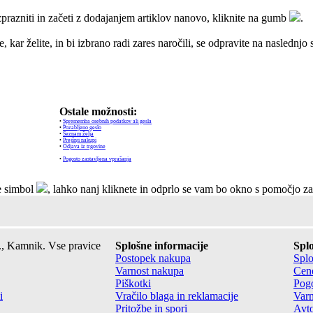
zprazniti in začeti z dodajanjem artiklov nanovo, kliknite na gumb
.
, kar želite, in bi izbrano radi zares naročili, se odpravite na naslednjo
:
Ostale možnosti:
•
Sprememba osebnih podatkov ali gesla
•
Pozabljeno geslo
•
Seznam želja
•
Prejšnji nakupi
•
Odjava iz trgovine
•
Pogosto zastavljena vprašanja
te simbol
, lahko nanj kliknete in odprlo se vam bo okno s pomočjo za 
., Kamnik. Vse pravice
Splošne informacije
Splo
Postopek nakupa
Splo
Varnost nakupa
Cene
Piškotki
Pogo
i
Vračilo blaga in reklamacije
Varn
Pritožbe in spori
Avto