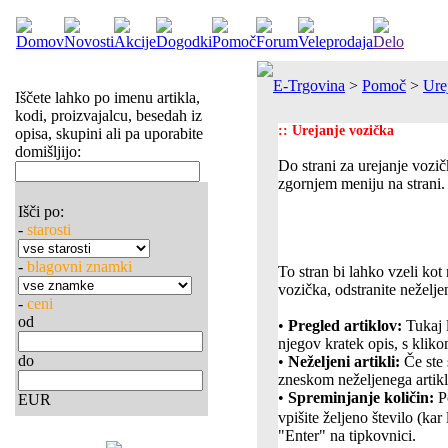
E-Trgovina
>
Pomoč
>
Ure
Iščete lahko po imenu artikla,
kodi, proizvajalcu, besedah iz
:: Urejanje vozička
opisa, skupini ali pa uporabite
domišljijo:
Do strani za urejanje vozi
zgornjem meniju na strani.
Išči po:
-
starosti
-
blagovni znamki
To stran bi lahko vzeli ko
vozička, odstranite neželjen
-
ceni
od
•
Pregled artiklov:
Tukaj l
njegov kratek opis, s kliko
do
•
Neželjeni artikli:
Če ste 
zneskom neželjenega artikla
•
Spreminjanje količin:
Po
EUR
vpišite željeno število (k
"Enter" na tipkovnici.