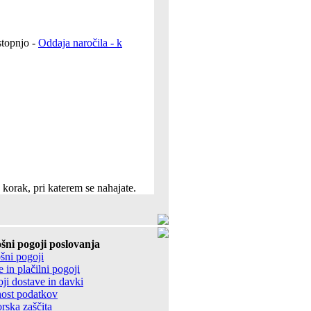
 stopnjo -
Oddaja naročila - k
korak, pri katerem se nahajate.
šni pogoji poslovanja
šni pogoji
 in plačilni pogoji
ji dostave in davki
ost podatkov
rska zaščita