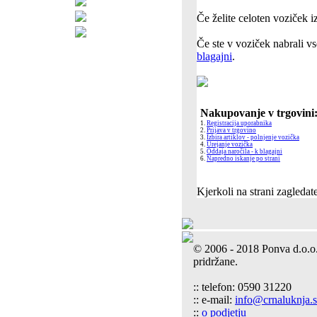
Če želite celoten voziček i
Če ste v voziček nabrali vse
blagajni
.
Nakupovanje v trgovini
1.
Registracija uporabnika
2.
Prijava v trgovino
3.
Izbira artiklov - polnjenje vozička
4.
Urejanje vozička
5.
Oddaja naročila - k blagajni
6.
Napredno iskanje po strani
Kjerkoli na strani zagleda
© 2006 - 2018 Ponva d.o.o
pridržane.
:: telefon: 0590 31220
:: e-mail:
info@crnaluknja.s
::
o podjetju