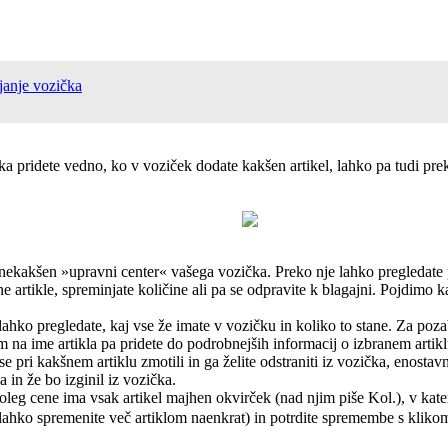
janje vozička
čka pridete vedno, ko v voziček dodate kakšen artikel, lahko pa tudi pr
t nekakšen »upravni center« vašega vozička. Preko nje lahko pregledat
e artikle, spreminjate količine ali pa se odpravite k blagajni. Pojdimo ka
ahko pregledate, kaj vse že imate v vozičku in koliko to stane. Za poza
m na ime artikla pa pridete do podrobnejših informacij o izbranem artikl
se pri kakšnem artiklu zmotili in ga želite odstraniti iz vozička, enosta
 in že bo izginil iz vozička.
leg cene ima vsak artikel majhen okvirček (nad njim piše Kol.), v kate
ar lahko spremenite več artiklom naenkrat) in potrdite spremembe s kli