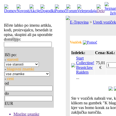
E-Trgovina
>
Uredi voziček
Iščete lahko po imenu artikla,
kodi, proizvajalcu, besedah iz
opisa, skupini ali pa uporabite
domišljijo:
Voziček
Izdelek:
Cena:
Kol.:
Išči po:
Start
-
starosti
Collecting!
75,01
Beastclaw
€
-
blagovni znamki
Raiders
...
-
ceni
od
do
Ste v voziček nabrali vse, k
klikom na gumbek "K blaga
EUR
kjer vas bomo korak za ko
zaključka naročila.
Miselne uganke