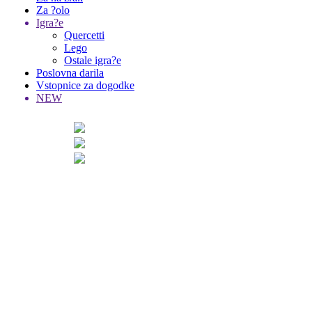
Za ?olo
Igra?e
Quercetti
Lego
Ostale igra?e
Poslovna darila
Vstopnice za dogodke
NEW