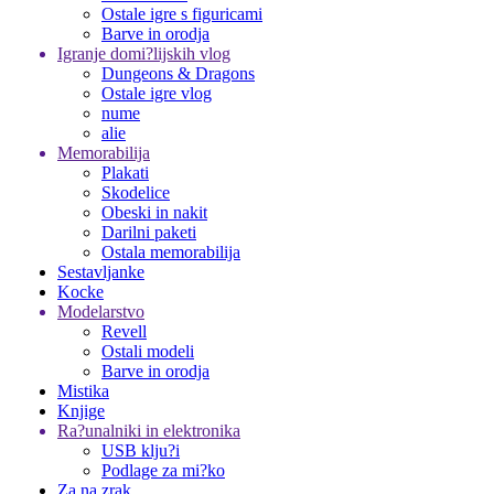
Ostale igre s figuricami
Barve in orodja
Igranje domi?lijskih vlog
Dungeons & Dragons
Ostale igre vlog
nume
alie
Memorabilija
Plakati
Skodelice
Obeski in nakit
Darilni paketi
Ostala memorabilija
Sestavljanke
Kocke
Modelarstvo
Revell
Ostali modeli
Barve in orodja
Mistika
Knjige
Ra?unalniki in elektronika
USB klju?i
Podlage za mi?ko
Za na zrak