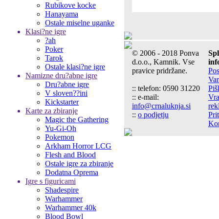
Rubikove kocke
Hanayama
Ostale miselne uganke
Klasi?ne igre
?ah
Poker
© 2006 - 2018 Ponva
Sp
Tarok
d.o.o., Kamnik. Vse
inf
Ostale klasi?ne igre
pravice pridržane.
Pos
Namizne dru?abne igre
Var
Dru?abne igre
:: telefon: 0590 31220
Piš
V sloven??ini
:: e-mail:
Vra
Kickstarter
info@crnaluknja.si
rek
Karte za zbiranje
::
o podjetju
Pri
Magic the Gathering
Kon
Yu-Gi-Oh
Pokemon
Arkham Horror LCG
Flesh and Blood
Ostale igre za zbiranje
Dodatna Oprema
Igre s figuricami
Shadespire
Warhammer
Warhammer 40k
Blood Bowl