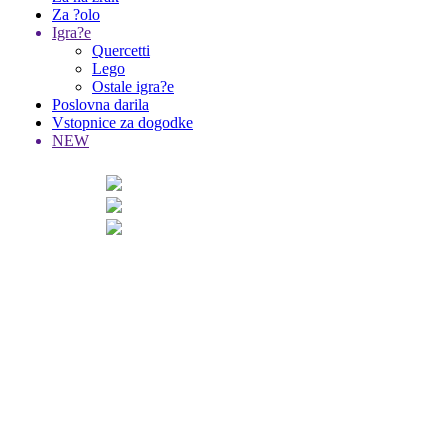
Za ?olo
Igra?e
Quercetti
Lego
Ostale igra?e
Poslovna darila
Vstopnice za dogodke
NEW