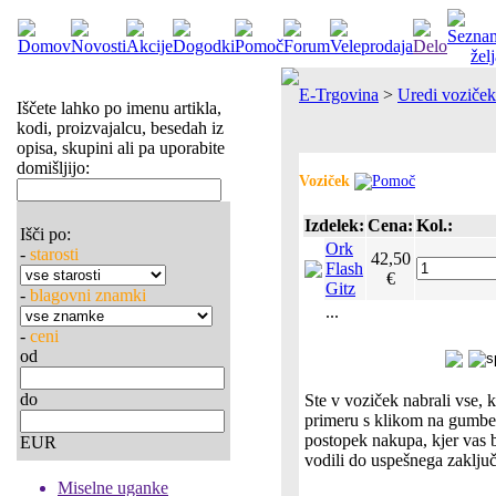
E-Trgovina
>
Uredi voziček
Iščete lahko po imenu artikla,
kodi, proizvajalcu, besedah iz
opisa, skupini ali pa uporabite
domišljijo:
Voziček
Izdelek:
Cena:
Kol.:
Išči po:
Ork
-
starosti
42,50
Flash
€
Gitz
-
blagovni znamki
...
-
ceni
od
do
Ste v voziček nabrali vse, k
primeru s klikom na gumbek
postopek nakupa, kjer vas
EUR
vodili do uspešnega zaključ
Miselne uganke