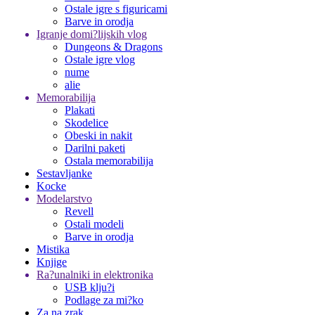
Ostale igre s figuricami
Barve in orodja
Igranje domi?lijskih vlog
Dungeons & Dragons
Ostale igre vlog
nume
alie
Memorabilija
Plakati
Skodelice
Obeski in nakit
Darilni paketi
Ostala memorabilija
Sestavljanke
Kocke
Modelarstvo
Revell
Ostali modeli
Barve in orodja
Mistika
Knjige
Ra?unalniki in elektronika
USB klju?i
Podlage za mi?ko
Za na zrak