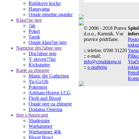
Rubikove kocke
Hanayama
Ostale miselne uganke
Klasi?ne igre
?ah
© 2006 - 2018 Ponva
Splo
Poker
d.o.o., Kamnik. Vse
infor
Tarok
pravice pridržane.
Post
Ostale klasi?ne igre
naku
Namizne dru?abne igre
:: telefon: 0590 31220
Varno
Dru?abne igre
:: e-mail:
Piško
V sloven??ini
info@crnaluknja.si
Vrači
Kickstarter
::
o podjetju
rekla
Karte za zbiranje
Prito
Magic the Gathering
Konta
Yu-Gi-Oh
Pokemon
Arkham Horror LCG
Flesh and Blood
Ostale igre za zbiranje
Dodatna Oprema
Igre s figuricami
Shadespire
Warhammer
Warhammer 40k
Blood Bowl