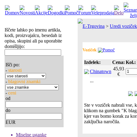
E-Trgovina
>
Uredi voziček
Iščete lahko po imenu artikla,
kodi, proizvajalcu, besedah iz
opisa, skupini ali pa uporabite
domišljijo:
Voziček
Izdelek:
Cena:
Kol.:
Išči po:
45,93
-
starosti
Chinatown
€
...
-
blagovni znamki
-
ceni
od
Ste v voziček nabrali vse, k
do
klikom na gumbek "K blaga
kjer vas bomo korak za ko
zaključka naročila.
EUR
Miselne uganke