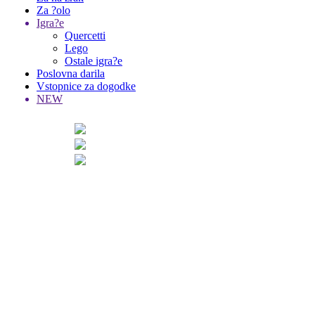
Za ?olo
Igra?e
Quercetti
Lego
Ostale igra?e
Poslovna darila
Vstopnice za dogodke
NEW