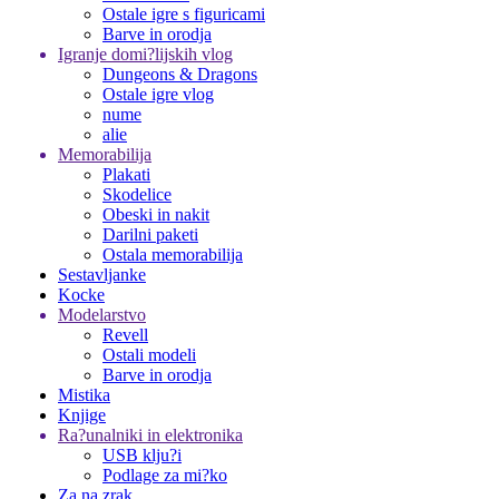
Ostale igre s figuricami
Barve in orodja
Igranje domi?lijskih vlog
Dungeons & Dragons
Ostale igre vlog
nume
alie
Memorabilija
Plakati
Skodelice
Obeski in nakit
Darilni paketi
Ostala memorabilija
Sestavljanke
Kocke
Modelarstvo
Revell
Ostali modeli
Barve in orodja
Mistika
Knjige
Ra?unalniki in elektronika
USB klju?i
Podlage za mi?ko
Za na zrak