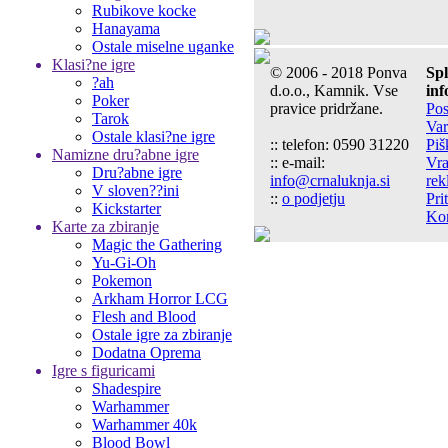
Rubikove kocke
Hanayama
Ostale miselne uganke
Klasi?ne igre
© 2006 - 2018 Ponva
Sp
?ah
d.o.o., Kamnik. Vse
inf
Poker
pravice pridržane.
Pos
Tarok
Var
Ostale klasi?ne igre
:: telefon: 0590 31220
Piš
Namizne dru?abne igre
:: e-mail:
Vra
Dru?abne igre
info@crnaluknja.si
rek
V sloven??ini
::
o podjetju
Pri
Kickstarter
Kon
Karte za zbiranje
Magic the Gathering
Yu-Gi-Oh
Pokemon
Arkham Horror LCG
Flesh and Blood
Ostale igre za zbiranje
Dodatna Oprema
Igre s figuricami
Shadespire
Warhammer
Warhammer 40k
Blood Bowl