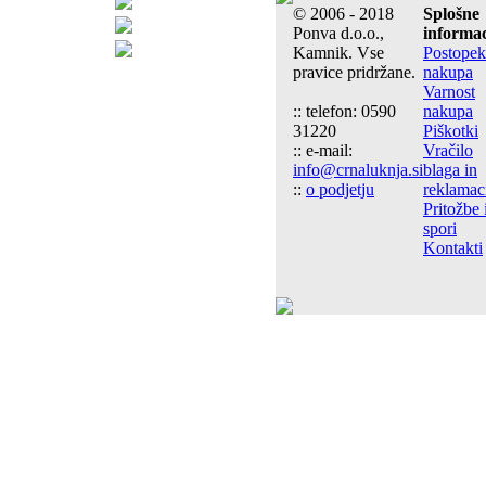
© 2006 - 2018
Splošne
Ponva d.o.o.,
informac
Kamnik. Vse
Postopek
pravice pridržane.
nakupa
Varnost
:: telefon: 0590
nakupa
31220
Piškotki
:: e-mail:
Vračilo
info@crnaluknja.si
blaga in
::
o podjetju
reklamac
Pritožbe 
spori
Kontakti