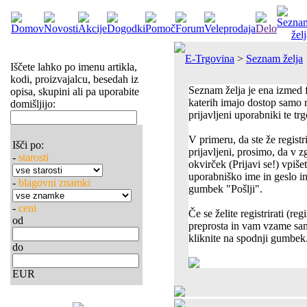
E-Trgovina
>
Seznam želja
Iščete lahko po imenu artikla,
kodi, proizvajalcu, besedah iz
Seznam želja je ena izmed 
opisa, skupini ali pa uporabite
katerih imajo dostop samo re
domišljijo:
prijavljeni uporabniki te tr
V primeru, da ste že registr
Išči po:
prijavljeni, prosimo, da v z
-
starosti
okvirček (Prijavi se!) vpiše
uporabniško ime in geslo in
-
blagovni znamki
gumbek "Pošlji".
-
ceni
Če se želite registrirati (regi
od
preprosta in vam vzame sa
kliknite na spodnji gumbek
do
EUR