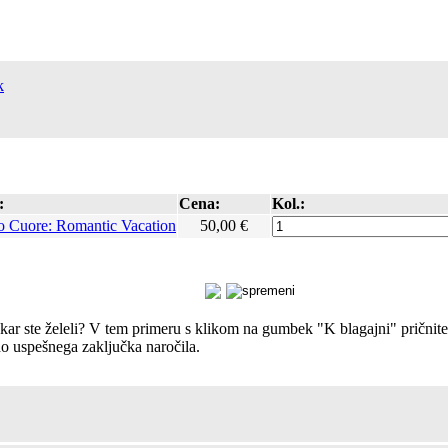
k
:
Cena:
Kol.:
o Cuore: Romantic Vacation
50,00 €
, kar ste želeli? V tem primeru s klikom na gumbek "K blagajni" prični
o uspešnega zaključka naročila.