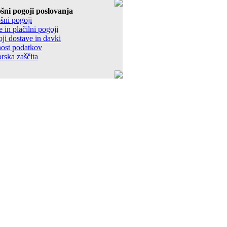
šni pogoji poslovanja
šni pogoji
 in plačilni pogoji
ji dostave in davki
ost podatkov
rska zaščita