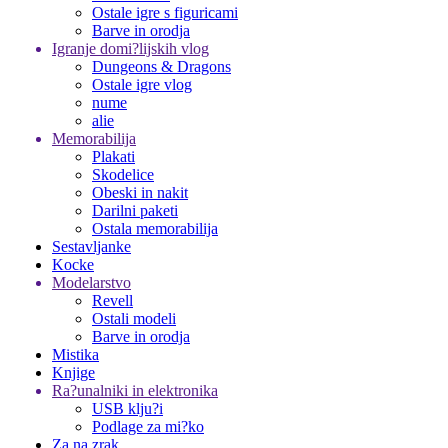
Ostale igre s figuricami
Barve in orodja
Igranje domi?lijskih vlog
Dungeons & Dragons
Ostale igre vlog
nume
alie
Memorabilija
Plakati
Skodelice
Obeski in nakit
Darilni paketi
Ostala memorabilija
Sestavljanke
Kocke
Modelarstvo
Revell
Ostali modeli
Barve in orodja
Mistika
Knjige
Ra?unalniki in elektronika
USB klju?i
Podlage za mi?ko
Za na zrak