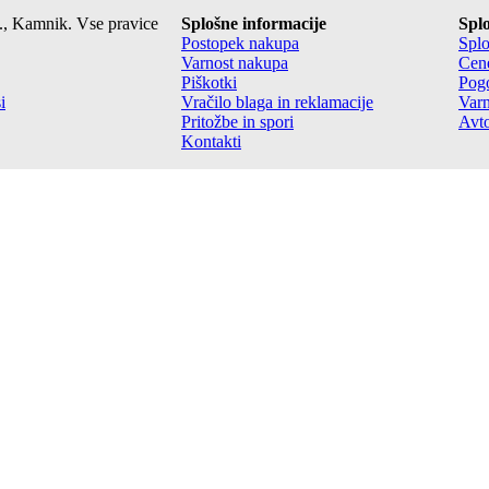
., Kamnik. Vse pravice
Splošne informacije
Splo
Postopek nakupa
Splo
Varnost nakupa
Cene
Piškotki
Pogo
i
Vračilo blaga in reklamacije
Varn
Pritožbe in spori
Avto
Kontakti