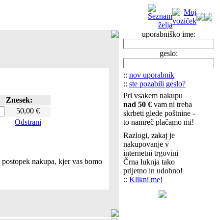
uporabniško ime:
geslo:
::
nov uporabnik
::
ste pozabili geslo?
Pri vsakem nakupu
Znesek:
nad 50 €
vam ni treba
50,00 €
skrbeti glede poštnine -
Odstrani
to namreč plačamo mi!
Razlogi, zakaj je
nakupovanje v
internetni trgovini
te postopek nakupa, kjer vas bomo
Črna luknja tako
prijetno in udobno!
::
Klikni me!