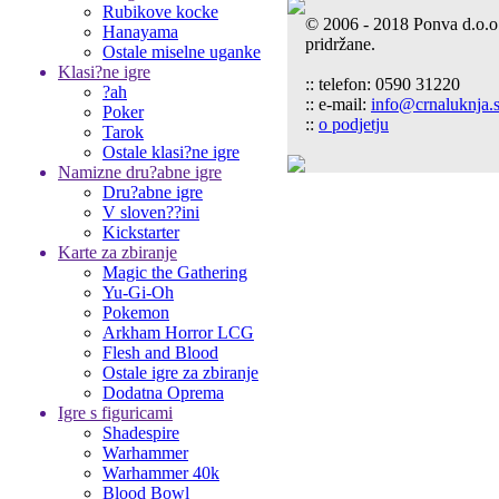
Rubikove kocke
© 2006 - 2018 Ponva d.o.o
Hanayama
pridržane.
Ostale miselne uganke
Klasi?ne igre
:: telefon: 0590 31220
?ah
:: e-mail:
info@crnaluknja.s
Poker
::
o podjetju
Tarok
Ostale klasi?ne igre
Namizne dru?abne igre
Dru?abne igre
V sloven??ini
Kickstarter
Karte za zbiranje
Magic the Gathering
Yu-Gi-Oh
Pokemon
Arkham Horror LCG
Flesh and Blood
Ostale igre za zbiranje
Dodatna Oprema
Igre s figuricami
Shadespire
Warhammer
Warhammer 40k
Blood Bowl