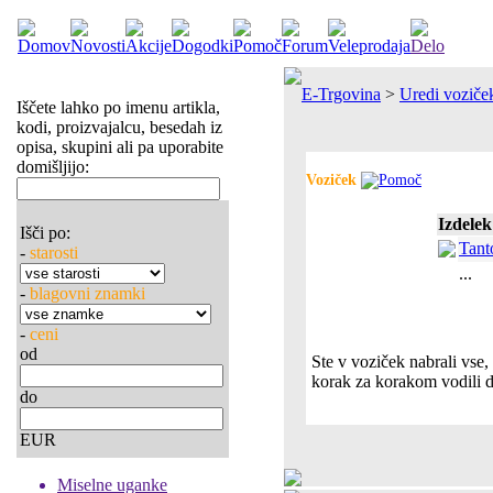
E-Trgovina
>
Uredi voziče
Iščete lahko po imenu artikla,
kodi, proizvajalcu, besedah iz
opisa, skupini ali pa uporabite
domišljijo:
Voziček
Izdelek
Išči po:
Tant
-
starosti
...
-
blagovni znamki
-
ceni
od
Ste v voziček nabrali vse
korak za korakom vodili d
do
EUR
Miselne uganke