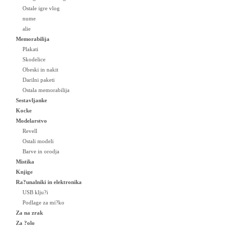
Ostale igre vlog
nume
alie
Memorabilija
Plakati
Skodelice
Obeski in nakit
Darilni paketi
Ostala memorabilija
Sestavljanke
Kocke
Modelarstvo
Revell
Ostali modeli
Barve in orodja
Mistika
Knjige
Ra?unalniki in elektronika
USB klju?i
Podlage za mi?ko
Za na zrak
Za ?olo