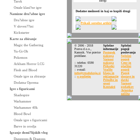
Tarok
Ostale klasi?ne igre
Dodatne možnosti in kaj so kupili drugi
Namizne dru?abne igre
Dru?abne igre
Prikaži sorodne artikle
V sloven??ini
Kickstarter
Karte za zbiranje
Magic the Gathering
© 2006 - 2018
Splošne
Splošni
Ponva d.o.o.,
informacije
pogoji
Yu-Gi-Oh
Kamnik. Vse pravice
Postopek
poslovanja
pridržane.
nakupa
Splošni
Pokemon
Varnost
pogoji
:: telefon: 0590
nakupa
Cene in
Arkham Horror LCG
31220
Piškotki
plačilni
:: e-mail:
Vračilo
pogoji
Flesh and Blood
info@crnaluknja.si
blaga in
Pogoji
Ostale igre za zbiranje
::
o podjetju
reklamacije
dostave in
Pritožbe in
davki
Dodatna Oprema
spori
Varnost
Kontakti
podatkov
Igre s figuricami
Avtorska
zaščita
Shadespire
Warhammer
Warhammer 40k
Blood Bowl
Ostale igre s figuricami
Barve in orodja
Igranje domi?lijskih vlog
Dungeons & Dragons