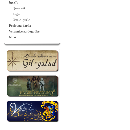
Igra?e
Quercetti
Lego
Ostale igra?e
Poslovna darila
Vstopnice za dogodke
NEW