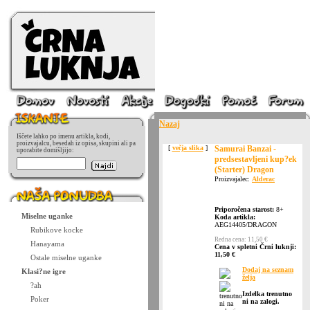
Nazaj
Iščete lahko po imenu artikla, kodi,
proizvajalcu, besedah iz opisa, skupini ali pa
[
večja slika
]
Samurai Banzai -
uporabite domišljijo:
predsestavljeni kup?ek
(Starter) Dragon
Proizvajalec:
Alderac
Priporočena starost:
8+
Miselne uganke
Koda artikla:
AEG14405/DRAGON
Rubikove kocke
Redna cena: 11,50 €
Hanayama
Cena v spletni Črni luknji:
11,50 €
Ostale miselne uganke
Dodaj na seznam
Klasi?ne igre
želja
?ah
Izdelka trenutno
Poker
ni na zalogi.