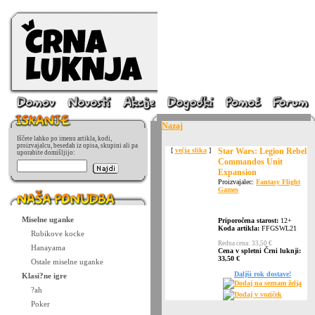
Nazaj
Iščete lahko po imenu artikla, kodi,
proizvajalcu, besedah iz opisa, skupini ali pa
[
večja slika
]
Star Wars: Legion Rebel
uporabite domišljijo:
Commandos Unit
Expansion
Proizvajalec:
Fantasy Flight
Games
Miselne uganke
Priporočena starost:
12+
Koda artikla:
FFGSWL21
Rubikove kocke
Redna cena: 33,50 €
Hanayama
Cena v spletni Črni luknji:
33,50 €
Ostale miselne uganke
Daljši rok dostave!
Klasi?ne igre
Dodaj na seznam želja
?ah
Dodaj v voziček
Poker