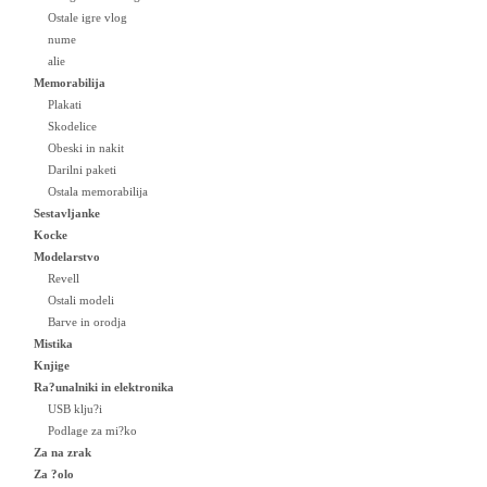
Ostale igre vlog
nume
alie
Memorabilija
Plakati
Skodelice
Obeski in nakit
Darilni paketi
Ostala memorabilija
Sestavljanke
Kocke
Modelarstvo
Revell
Ostali modeli
Barve in orodja
Mistika
Knjige
Ra?unalniki in elektronika
USB klju?i
Podlage za mi?ko
Za na zrak
Za ?olo