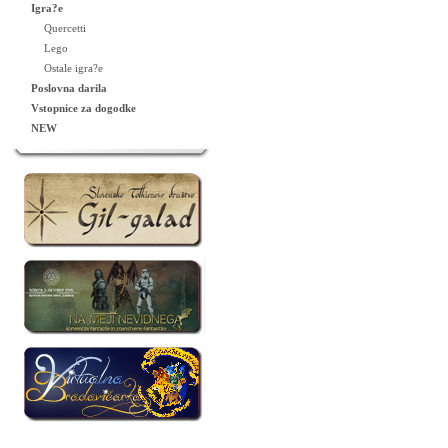
Igra?e
Quercetti
Lego
Ostale igra?e
Poslovna darila
Vstopnice za dogodke
NEW