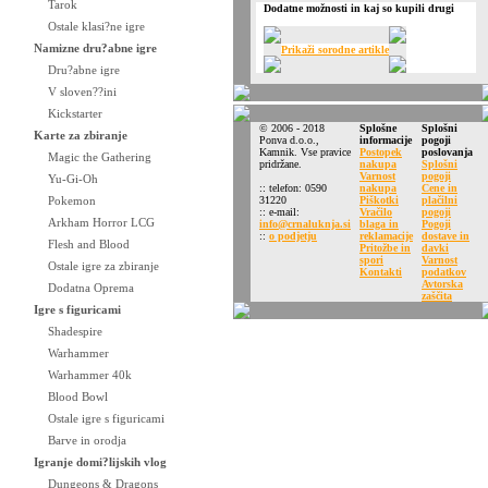
Tarok
Dodatne možnosti in kaj so kupili drugi
Ostale klasi?ne igre
Namizne dru?abne igre
Prikaži sorodne artikle
Dru?abne igre
V sloven??ini
Kickstarter
© 2006 - 2018
Splošne
Splošni
Karte za zbiranje
Ponva d.o.o.,
informacije
pogoji
Kamnik. Vse pravice
Postopek
poslovanja
Magic the Gathering
pridržane.
nakupa
Splošni
Varnost
pogoji
Yu-Gi-Oh
:: telefon: 0590
nakupa
Cene in
Pokemon
31220
Piškotki
plačilni
:: e-mail:
Vračilo
pogoji
Arkham Horror LCG
info@crnaluknja.si
blaga in
Pogoji
::
o podjetju
reklamacije
dostave in
Flesh and Blood
Pritožbe in
davki
spori
Varnost
Ostale igre za zbiranje
Kontakti
podatkov
Avtorska
Dodatna Oprema
zaščita
Igre s figuricami
Shadespire
Warhammer
Warhammer 40k
Blood Bowl
Ostale igre s figuricami
Barve in orodja
Igranje domi?lijskih vlog
Dungeons & Dragons