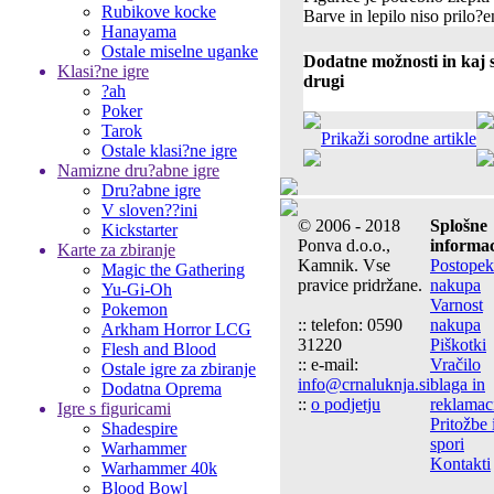
Rubikove kocke
Barve in lepilo niso prilo?e
Hanayama
Ostale miselne uganke
Dodatne možnosti in kaj s
Klasi?ne igre
drugi
?ah
Poker
Tarok
Prikaži sorodne artikle
Ostale klasi?ne igre
Namizne dru?abne igre
Dru?abne igre
V sloven??ini
© 2006 - 2018
Splošne
Kickstarter
Ponva d.o.o.,
informac
Karte za zbiranje
Kamnik. Vse
Postopek
Magic the Gathering
pravice pridržane.
nakupa
Yu-Gi-Oh
Varnost
Pokemon
:: telefon: 0590
nakupa
Arkham Horror LCG
31220
Piškotki
Flesh and Blood
:: e-mail:
Vračilo
Ostale igre za zbiranje
info@crnaluknja.si
blaga in
Dodatna Oprema
::
o podjetju
reklamac
Igre s figuricami
Pritožbe 
Shadespire
spori
Warhammer
Kontakti
Warhammer 40k
Blood Bowl