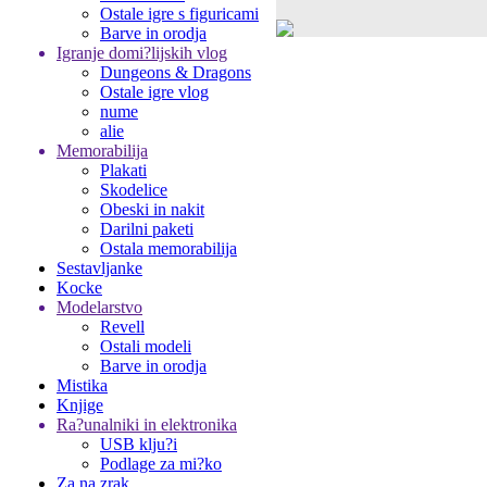
Ostale igre s figuricami
Barve in orodja
Igranje domi?lijskih vlog
Dungeons & Dragons
Ostale igre vlog
nume
alie
Memorabilija
Plakati
Skodelice
Obeski in nakit
Darilni paketi
Ostala memorabilija
Sestavljanke
Kocke
Modelarstvo
Revell
Ostali modeli
Barve in orodja
Mistika
Knjige
Ra?unalniki in elektronika
USB klju?i
Podlage za mi?ko
Za na zrak