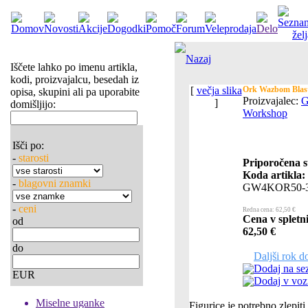
Nazaj
Iščete lahko po imenu artikla,
kodi, proizvajalcu, besedah iz
[
večja slika
Ork Wazbom Blast
opisa, skupini ali pa uporabite
Proizvajalec:
G
]
domišljijo:
Workshop
Išči po:
-
starosti
Priporočena s
Koda artikla:
-
blagovni znamki
GW4KOR50-
-
ceni
Redna cena: 62,50 €
Cena v spletni
od
62,50 €
do
Daljši rok d
Dodaj na se
EUR
Dodaj v voz
Miselne uganke
Figurice je potrebno zlepiti