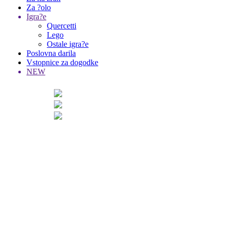
Za ?olo
Igra?e
Quercetti
Lego
Ostale igra?e
Poslovna darila
Vstopnice za dogodke
NEW