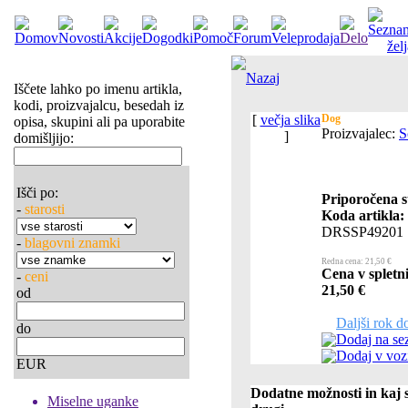
Nazaj
Iščete lahko po imenu artikla,
kodi, proizvajalcu, besedah iz
[
večja slika
Dog
opisa, skupini ali pa uporabite
Proizvajalec:
S
]
domišljijo:
Išči po:
Priporočena s
-
starosti
Koda artikla:
DRSSP49201
-
blagovni znamki
Redna cena: 21,50 €
Cena v spletni
-
ceni
21,50 €
od
Daljši rok d
do
Dodaj na se
Dodaj v voz
EUR
Dodatne možnosti in kaj s
Miselne uganke