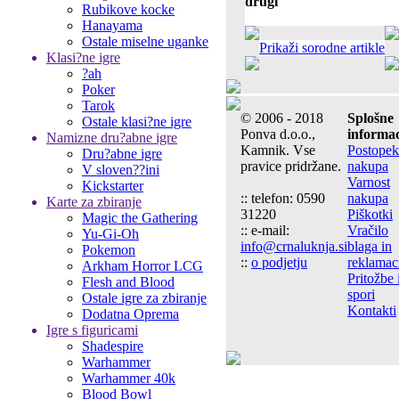
drugi
Rubikove kocke
Hanayama
Ostale miselne uganke
Prikaži sorodne artikle
Klasi?ne igre
?ah
Poker
Tarok
© 2006 - 2018
Splošne
Ostale klasi?ne igre
Ponva d.o.o.,
informac
Namizne dru?abne igre
Kamnik. Vse
Postopek
Dru?abne igre
pravice pridržane.
nakupa
V sloven??ini
Varnost
Kickstarter
:: telefon: 0590
nakupa
Karte za zbiranje
31220
Piškotki
Magic the Gathering
:: e-mail:
Vračilo
Yu-Gi-Oh
info@crnaluknja.si
blaga in
Pokemon
::
o podjetju
reklamac
Arkham Horror LCG
Pritožbe 
Flesh and Blood
spori
Ostale igre za zbiranje
Kontakti
Dodatna Oprema
Igre s figuricami
Shadespire
Warhammer
Warhammer 40k
Blood Bowl