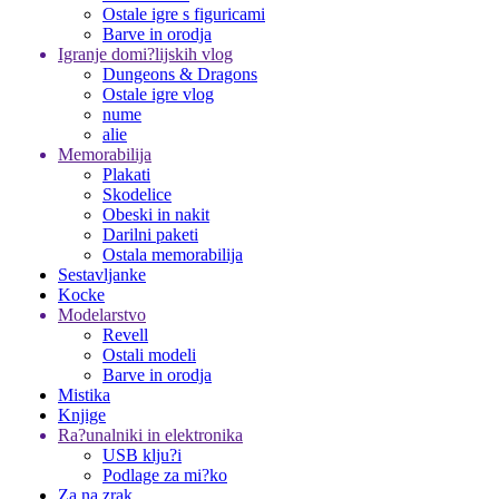
Ostale igre s figuricami
Barve in orodja
Igranje domi?lijskih vlog
Dungeons & Dragons
Ostale igre vlog
nume
alie
Memorabilija
Plakati
Skodelice
Obeski in nakit
Darilni paketi
Ostala memorabilija
Sestavljanke
Kocke
Modelarstvo
Revell
Ostali modeli
Barve in orodja
Mistika
Knjige
Ra?unalniki in elektronika
USB klju?i
Podlage za mi?ko
Za na zrak