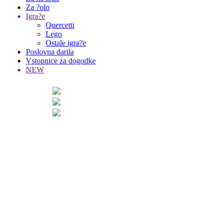
Za ?olo
Igra?e
Quercetti
Lego
Ostale igra?e
Poslovna darila
Vstopnice za dogodke
NEW