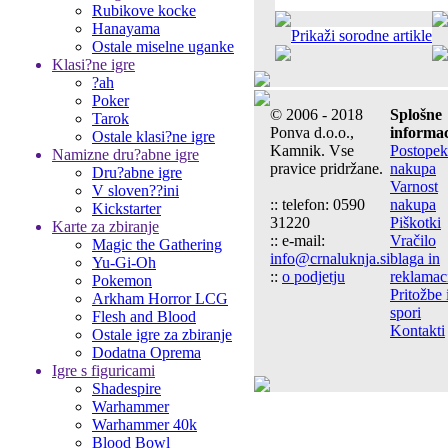
Rubikove kocke
Hanayama
Prikaži sorodne artikle
Ostale miselne uganke
Klasi?ne igre
?ah
Poker
© 2006 - 2018
Splošne
Tarok
Ponva d.o.o.,
informac
Ostale klasi?ne igre
Kamnik. Vse
Postopek
Namizne dru?abne igre
pravice pridržane.
nakupa
Dru?abne igre
Varnost
V sloven??ini
:: telefon: 0590
nakupa
Kickstarter
31220
Piškotki
Karte za zbiranje
:: e-mail:
Vračilo
Magic the Gathering
info@crnaluknja.si
blaga in
Yu-Gi-Oh
::
o podjetju
reklamac
Pokemon
Pritožbe 
Arkham Horror LCG
spori
Flesh and Blood
Kontakti
Ostale igre za zbiranje
Dodatna Oprema
Igre s figuricami
Shadespire
Warhammer
Warhammer 40k
Blood Bowl