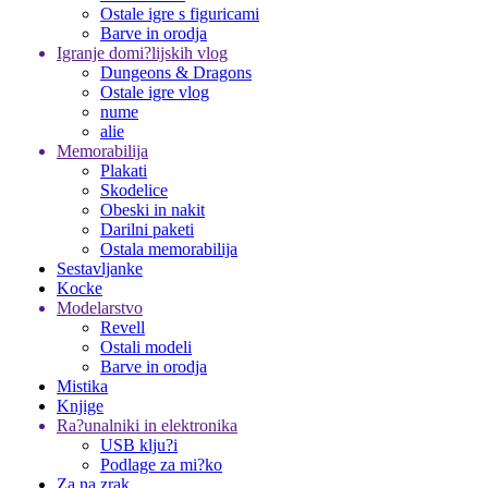
Ostale igre s figuricami
Barve in orodja
Igranje domi?lijskih vlog
Dungeons & Dragons
Ostale igre vlog
nume
alie
Memorabilija
Plakati
Skodelice
Obeski in nakit
Darilni paketi
Ostala memorabilija
Sestavljanke
Kocke
Modelarstvo
Revell
Ostali modeli
Barve in orodja
Mistika
Knjige
Ra?unalniki in elektronika
USB klju?i
Podlage za mi?ko
Za na zrak