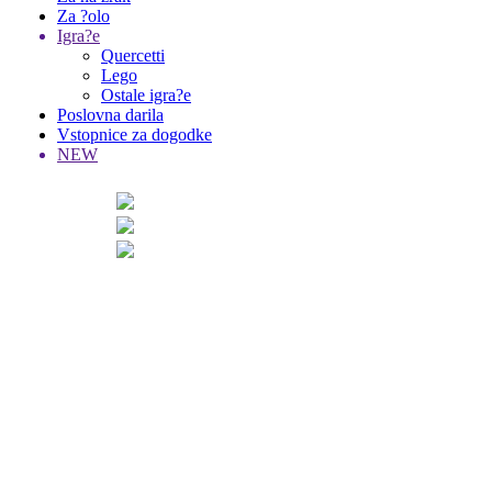
Za ?olo
Igra?e
Quercetti
Lego
Ostale igra?e
Poslovna darila
Vstopnice za dogodke
NEW