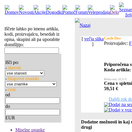
Nazaj
Iščete lahko po imenu artikla,
kodi, proizvajalcu, besedah iz
[
večja slika
Castle Dice
opisa, skupini ali pa uporabite
Proizvajalec:
F
]
domišljijo:
Išči po:
Priporočena s
-
starosti
Koda artikla:
-
blagovni znamki
Redna cena: 59,51 €
Cena v spletni
59,51 €
-
ceni
od
Daljši rok d
Dodaj na se
do
Dodaj v voz
EUR
Dodatne možnosti in kaj s
drugi
Miselne uganke