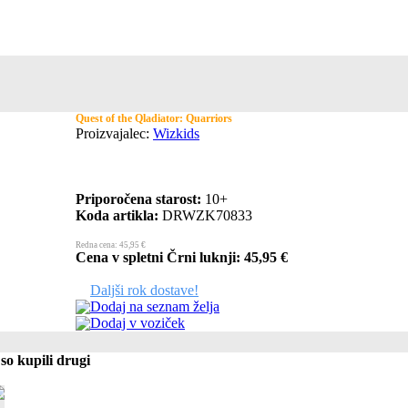
Quest of the Qladiator: Quarriors
Proizvajalec:
Wizkids
Priporočena starost:
10+
Koda artikla:
DRWZK70833
Redna cena: 45,95 €
Cena v spletni Črni luknji: 45,95 €
Daljši rok dostave!
Dodaj na seznam želja
Dodaj v voziček
so kupili drugi