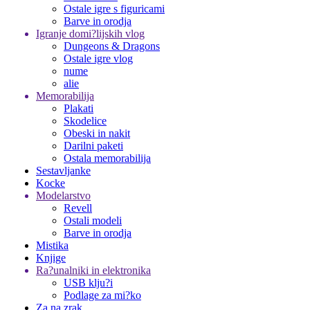
Ostale igre s figuricami
Barve in orodja
Igranje domi?lijskih vlog
Dungeons & Dragons
Ostale igre vlog
nume
alie
Memorabilija
Plakati
Skodelice
Obeski in nakit
Darilni paketi
Ostala memorabilija
Sestavljanke
Kocke
Modelarstvo
Revell
Ostali modeli
Barve in orodja
Mistika
Knjige
Ra?unalniki in elektronika
USB klju?i
Podlage za mi?ko
Za na zrak