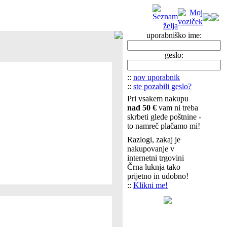
uporabniško ime:
geslo:
::
nov uporabnik
::
ste pozabili geslo?
Pri vsakem nakupu
nad 50 €
vam ni treba
skrbeti glede poštnine -
to namreč plačamo mi!
Razlogi, zakaj je
nakupovanje v
internetni trgovini
Črna luknja tako
prijetno in udobno!
::
Klikni me!