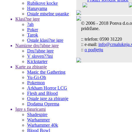
Rubikove kocke
Hanayama
Ostale miselne uganke
Klasi?ne igre
© 2006 - 2018 Ponva d.o.o
?ah
pridržane.
Poker
Tarok
:: telefon: 0590 31220
Ostale klasi?ne igre
:: e-mail:
info@crnaluknja.s
Namizne dru?abne igre
::
o podjetju
Dru?abne igre
V sloven??ini
Kickstarter
Karte za zbiranje
Magic the Gathering
Yu-Gi-Oh
Pokemon
Arkham Horror LCG
Flesh and Blood
Ostale igre za zbiranje
Dodatna Oprema
Igre s figuricami
Shadespire
Warhammer
Warhammer 40k
Blood Bowl