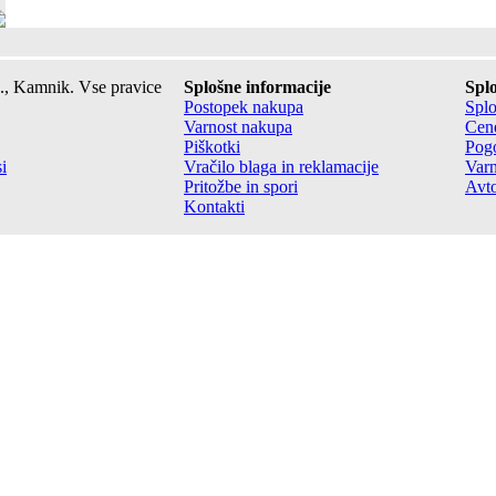
., Kamnik. Vse pravice
Splošne informacije
Splo
Postopek nakupa
Splo
Varnost nakupa
Cene
Piškotki
Pogo
i
Vračilo blaga in reklamacije
Varn
Pritožbe in spori
Avto
Kontakti