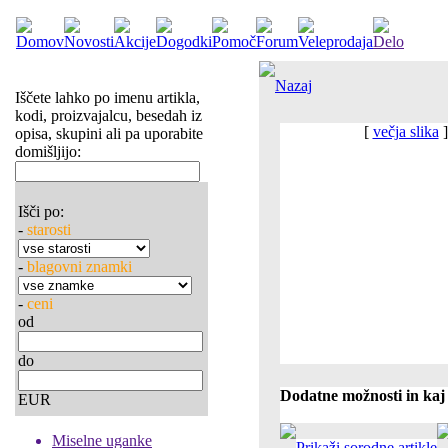
Nazaj
Iščete lahko po imenu artikla,
kodi, proizvajalcu, besedah iz
[
večja slika
]
opisa, skupini ali pa uporabite
domišljijo:
Išči po:
-
starosti
-
blagovni znamki
-
ceni
od
do
Dodatne možnosti in kaj 
EUR
Miselne uganke
Prikaži sorodne artikle