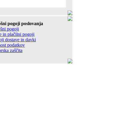
šni pogoji poslovanja
šni pogoji
 in plačilni pogoji
ji dostave in davki
ost podatkov
rska zaščita