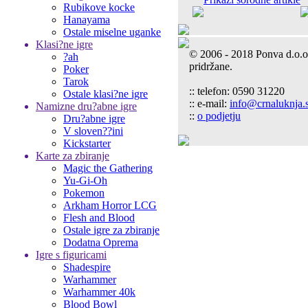
Rubikove kocke
Hanayama
Ostale miselne uganke
Klasi?ne igre
© 2006 - 2018 Ponva d.o.o
?ah
pridržane.
Poker
Tarok
:: telefon: 0590 31220
Ostale klasi?ne igre
:: e-mail:
info@crnaluknja.s
Namizne dru?abne igre
::
o podjetju
Dru?abne igre
V sloven??ini
Kickstarter
Karte za zbiranje
Magic the Gathering
Yu-Gi-Oh
Pokemon
Arkham Horror LCG
Flesh and Blood
Ostale igre za zbiranje
Dodatna Oprema
Igre s figuricami
Shadespire
Warhammer
Warhammer 40k
Blood Bowl