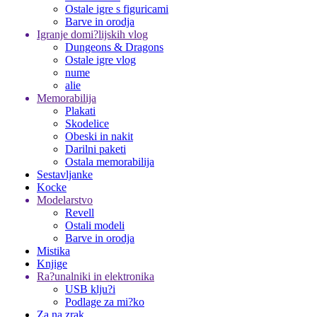
Ostale igre s figuricami
Barve in orodja
Igranje domi?lijskih vlog
Dungeons & Dragons
Ostale igre vlog
nume
alie
Memorabilija
Plakati
Skodelice
Obeski in nakit
Darilni paketi
Ostala memorabilija
Sestavljanke
Kocke
Modelarstvo
Revell
Ostali modeli
Barve in orodja
Mistika
Knjige
Ra?unalniki in elektronika
USB klju?i
Podlage za mi?ko
Za na zrak