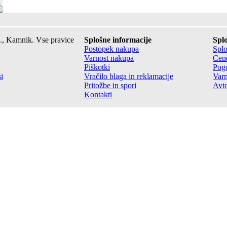
., Kamnik. Vse pravice
Splošne informacije
Splo
Postopek nakupa
Splo
Varnost nakupa
Cene
Piškotki
Pogo
i
Vračilo blaga in reklamacije
Varn
Pritožbe in spori
Avto
Kontakti