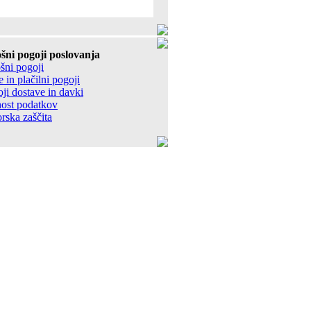
šni pogoji poslovanja
šni pogoji
 in plačilni pogoji
ji dostave in davki
ost podatkov
rska zaščita