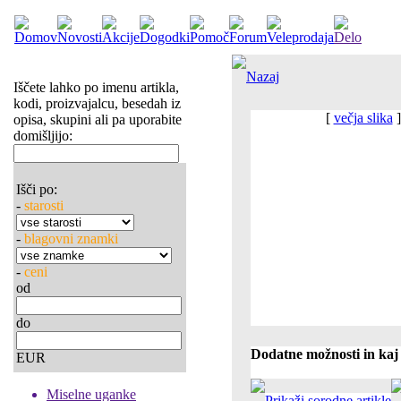
Nazaj
Iščete lahko po imenu artikla,
kodi, proizvajalcu, besedah iz
[
večja slika
]
opisa, skupini ali pa uporabite
domišljijo:
Išči po:
-
starosti
-
blagovni znamki
-
ceni
od
do
Dodatne možnosti in kaj 
EUR
Miselne uganke
Prikaži sorodne artikle