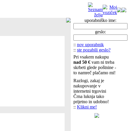
uporabniško ime:
geslo:
::
nov uporabnik
::
ste pozabili geslo?
Pri vsakem nakupu
nad 50 €
vam ni treba
skrbeti glede poštnine -
to namreč plačamo mi!
Razlogi, zakaj je
nakupovanje v
internetni trgovini
Črna luknja tako
prijetno in udobno!
::
Klikni me!