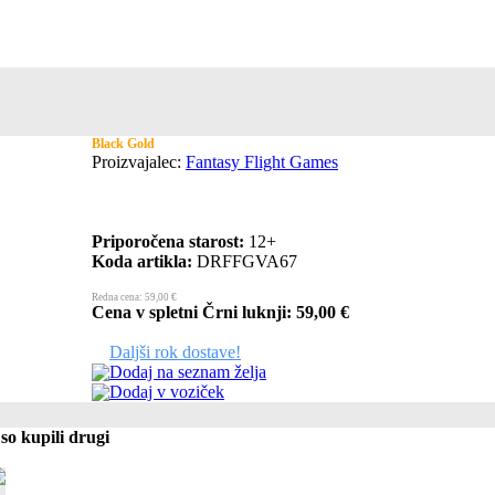
Black Gold
Proizvajalec:
Fantasy Flight Games
Priporočena starost:
12+
Koda artikla:
DRFFGVA67
Redna cena: 59,00 €
Cena v spletni Črni luknji: 59,00 €
Daljši rok dostave!
Dodaj na seznam želja
Dodaj v voziček
so kupili drugi