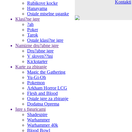
Kontakti
Rubikove kocke
Hanayama
Ostale miselne uganke
Klasi?ne igre
?ah
Poker
Tarok
Ostale klasi?ne igre
Namizne dru?abne igre
Dru?abne igre
V sloven??ini
Kickstarter
Karte za zbiranje
Magic the Gathering
Yu-Gi-Oh
Pokemon
Arkham Horror LCG
Flesh and Blood
Ostale igre za zbiranje
Dodatna Oprema
Igre s figuricami
Shadespire
Warhammer
Warhammer 40k
Blood Bowl