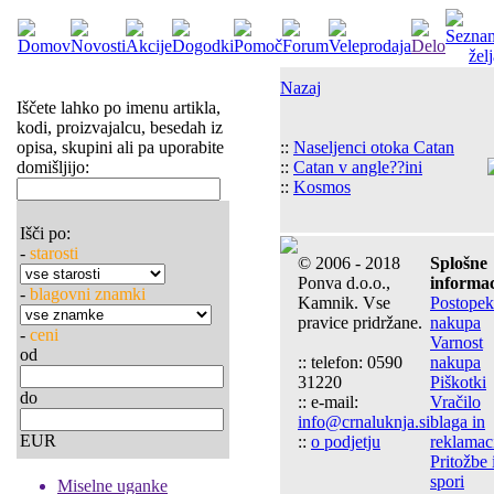
Nazaj
Iščete lahko po imenu artikla,
kodi, proizvajalcu, besedah iz
opisa, skupini ali pa uporabite
::
Naseljenci otoka Catan
domišljijo:
::
Catan v angle??ini
::
Kosmos
Išči po:
-
starosti
© 2006 - 2018
Splošne
Ponva d.o.o.,
informac
-
blagovni znamki
Kamnik. Vse
Postopek
pravice pridržane.
nakupa
-
ceni
Varnost
od
:: telefon: 0590
nakupa
31220
Piškotki
do
:: e-mail:
Vračilo
info@crnaluknja.si
blaga in
EUR
::
o podjetju
reklamac
Pritožbe 
spori
Miselne uganke