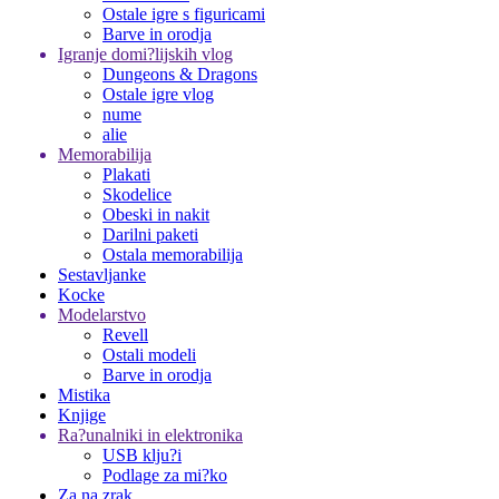
Ostale igre s figuricami
Barve in orodja
Igranje domi?lijskih vlog
Dungeons & Dragons
Ostale igre vlog
nume
alie
Memorabilija
Plakati
Skodelice
Obeski in nakit
Darilni paketi
Ostala memorabilija
Sestavljanke
Kocke
Modelarstvo
Revell
Ostali modeli
Barve in orodja
Mistika
Knjige
Ra?unalniki in elektronika
USB klju?i
Podlage za mi?ko
Za na zrak