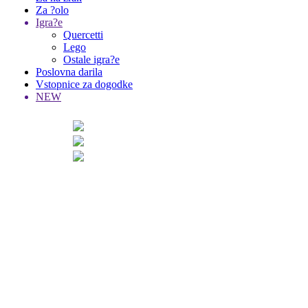
Za ?olo
Igra?e
Quercetti
Lego
Ostale igra?e
Poslovna darila
Vstopnice za dogodke
NEW