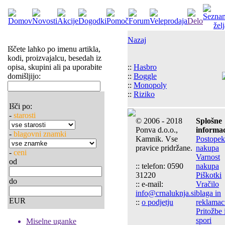
Nazaj
Iščete lahko po imenu artikla,
kodi, proizvajalcu, besedah iz
opisa, skupini ali pa uporabite
::
Hasbro
domišljijo:
::
Boggle
::
Monopoly
::
Riziko
Išči po:
-
starosti
© 2006 - 2018
Splošne
Ponva d.o.o.,
informac
-
blagovni znamki
Kamnik. Vse
Postopek
pravice pridržane.
nakupa
-
ceni
Varnost
od
:: telefon: 0590
nakupa
31220
Piškotki
do
:: e-mail:
Vračilo
info@crnaluknja.si
blaga in
EUR
::
o podjetju
reklamac
Pritožbe 
spori
Miselne uganke