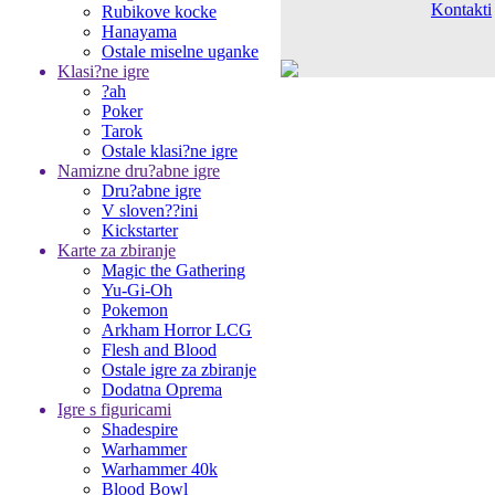
Kontakti
Rubikove kocke
Hanayama
Ostale miselne uganke
Klasi?ne igre
?ah
Poker
Tarok
Ostale klasi?ne igre
Namizne dru?abne igre
Dru?abne igre
V sloven??ini
Kickstarter
Karte za zbiranje
Magic the Gathering
Yu-Gi-Oh
Pokemon
Arkham Horror LCG
Flesh and Blood
Ostale igre za zbiranje
Dodatna Oprema
Igre s figuricami
Shadespire
Warhammer
Warhammer 40k
Blood Bowl