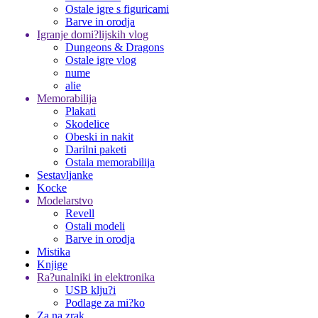
Ostale igre s figuricami
Barve in orodja
Igranje domi?lijskih vlog
Dungeons & Dragons
Ostale igre vlog
nume
alie
Memorabilija
Plakati
Skodelice
Obeski in nakit
Darilni paketi
Ostala memorabilija
Sestavljanke
Kocke
Modelarstvo
Revell
Ostali modeli
Barve in orodja
Mistika
Knjige
Ra?unalniki in elektronika
USB klju?i
Podlage za mi?ko
Za na zrak