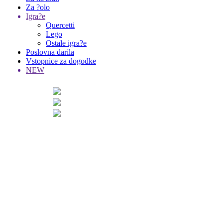
Za ?olo
Igra?e
Quercetti
Lego
Ostale igra?e
Poslovna darila
Vstopnice za dogodke
NEW