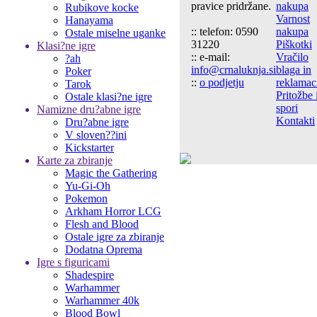
pravice pridržane.
nakupa
Rubikove kocke
Varnost
Hanayama
:: telefon: 0590
nakupa
Ostale miselne uganke
31220
Piškotki
Klasi?ne igre
:: e-mail:
Vračilo
?ah
info@crnaluknja.si
blaga in
Poker
::
o podjetju
reklamac
Tarok
Pritožbe 
Ostale klasi?ne igre
spori
Namizne dru?abne igre
Kontakti
Dru?abne igre
V sloven??ini
Kickstarter
Karte za zbiranje
Magic the Gathering
Yu-Gi-Oh
Pokemon
Arkham Horror LCG
Flesh and Blood
Ostale igre za zbiranje
Dodatna Oprema
Igre s figuricami
Shadespire
Warhammer
Warhammer 40k
Blood Bowl