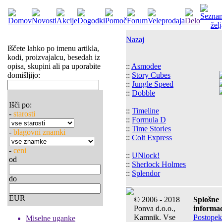
Nazaj
Iščete lahko po imenu artikla,
kodi, proizvajalcu, besedah iz
opisa, skupini ali pa uporabite
::
Asmodee
domišljijo:
::
Story Cubes
::
Jungle Speed
::
Dobble
Išči po:
::
Timeline
-
starosti
::
Formula D
::
Time Stories
-
blagovni znamki
::
Colt Express
-
ceni
::
UNlock!
od
::
Sherlock Holmes
::
Splendor
do
EUR
© 2006 - 2018
Splošne
Ponva d.o.o.,
informac
Kamnik. Vse
Postopek
Miselne uganke