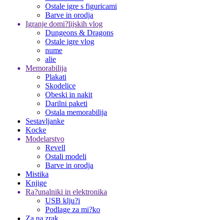
Ostale igre s figuricami
Barve in orodja
Igranje domi?lijskih vlog
Dungeons & Dragons
Ostale igre vlog
nume
alie
Memorabilija
Plakati
Skodelice
Obeski in nakit
Darilni paketi
Ostala memorabilija
Sestavljanke
Kocke
Modelarstvo
Revell
Ostali modeli
Barve in orodja
Mistika
Knjige
Ra?unalniki in elektronika
USB klju?i
Podlage za mi?ko
Za na zrak