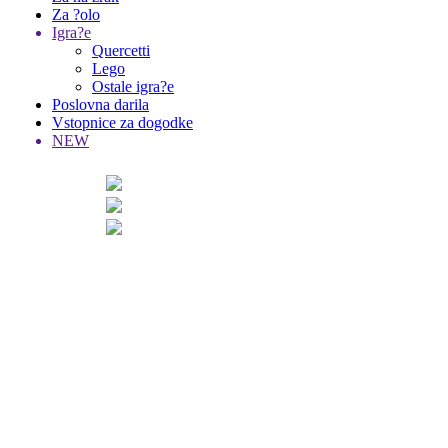
Za ?olo
Igra?e
Quercetti
Lego
Ostale igra?e
Poslovna darila
Vstopnice za dogodke
NEW