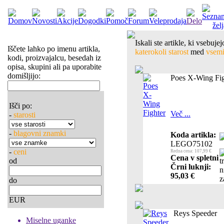
Iskali ste artikle, ki vsebuj
Iščete lahko po imenu artikla,
katerokoli starost
med
vsemi 
kodi, proizvajalcu, besedah iz
opisa, skupini ali pa uporabite
domišljijo:
Poes X-Wing Fig
Išči po:
Več ...
-
starosti
-
blagovni znamki
Koda artikla:
LEGO75102
-
ceni
Redna cena: 107,99 €
Cena v spletni
od
Črni luknji:
95,03 €
do
EUR
Reys Speeder
Miselne uganke