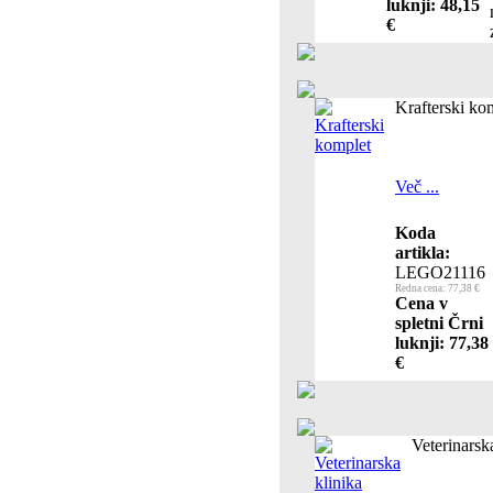
luknji: 48,15
€
Krafterski ko
Več ...
Koda
artikla:
LEGO21116
Redna cena: 77,38 €
Cena v
spletni Črni
luknji: 77,38
€
Veterinarsk