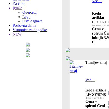
Več ...
Za ?olo
Igra?e
Quercetti
Koda
Lego
artikla:
Ostale igra?e
LEGO710
Poslovna darila
Redna cena: 3,99 
Cena v
Vstopnice za dogodke
spletni Čr
NEW
luknji: 3,
€
Titanijev zmaj
Več ...
Koda artikla:
LEGO70748
Redna cena: 48,15 €
Cena v
spletni Črni