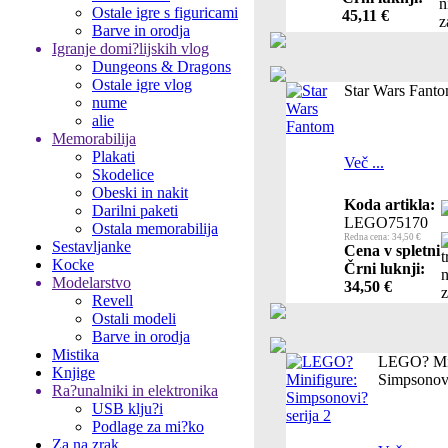
Ostale igre s figuricami
45,11 €
Barve in orodja
Igranje domi?lijskih vlog
Dungeons & Dragons
Ostale igre vlog
Star Wars Fant
nume
alie
Memorabilija
Plakati
Več ...
Skodelice
Obeski in nakit
Koda artikla:
Darilni paketi
LEGO75170
Ostala memorabilija
Redna cena: 34,50 €
Sestavljanke
Cena v spletni
Kocke
Črni luknji:
Modelarstvo
34,50 €
Revell
Ostali modeli
Barve in orodja
Mistika
LEGO? Min
Knjige
Simpsonovi
Ra?unalniki in elektronika
USB klju?i
Podlage za mi?ko
Za na zrak