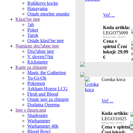
Rubikove kocke
Hanayama
Ostale miselne uganke
Več ...
Klasi?ne igre
?ah
Koda artikla:
Poker
LEGO75099
Tarok
Redna cena: 29,99 €
Ostale klasi?ne igre
Cena v
Namizne dru?abne igre
spletni Črni
Dru?abne igre
luknji: 29,99
V sloven??ini
€
Kickstarter
Karte za zbiranje
Magic the Gathering
Yu-Gi-Oh
Gorska koca
Pokemon
Arkham Horror LCG
Flesh and Blood
Ostale igre za zbiranje
Več ...
Dodatna Oprema
Igre s figuricami
Koda artikla:
Shadespire
LEGO31025
Warhammer
Redna cena: 46,99 €
Warhammer 40k
Cena v spletni
Blood Bowl
Črni luknji: