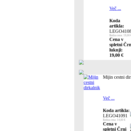
Več ...
Koda
artikla:
LEGO410
Redna cena: 19,00 
Cena v
spletni Črn
luknji:
19,00 €
Mijin cestni di
Več ...
Koda artikla:
LEGO41091
Redna cena: 14,00 €
Cena v
spletni Črni