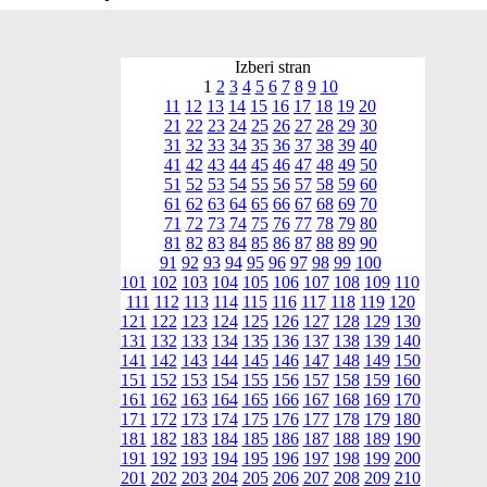
Izberi stran
1
2
3
4
5
6
7
8
9
10
11
12
13
14
15
16
17
18
19
20
21
22
23
24
25
26
27
28
29
30
31
32
33
34
35
36
37
38
39
40
41
42
43
44
45
46
47
48
49
50
51
52
53
54
55
56
57
58
59
60
61
62
63
64
65
66
67
68
69
70
71
72
73
74
75
76
77
78
79
80
81
82
83
84
85
86
87
88
89
90
91
92
93
94
95
96
97
98
99
100
101
102
103
104
105
106
107
108
109
110
111
112
113
114
115
116
117
118
119
120
121
122
123
124
125
126
127
128
129
130
131
132
133
134
135
136
137
138
139
140
141
142
143
144
145
146
147
148
149
150
151
152
153
154
155
156
157
158
159
160
161
162
163
164
165
166
167
168
169
170
171
172
173
174
175
176
177
178
179
180
181
182
183
184
185
186
187
188
189
190
191
192
193
194
195
196
197
198
199
200
201
202
203
204
205
206
207
208
209
210