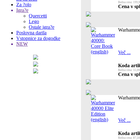
Redna cena: 199,9
Za ?olo
Cena v spl
Igra?e
Quercetti
Lego
Ostale igra?e
Warhammer
Poslovna darila
Vstopnice za dogodke
NEW
Več ...
Koda artik
Redna cena: 55,00
Cena v spl
Warhammer 
Več ...
Koda artik
Redna cena: 87,50