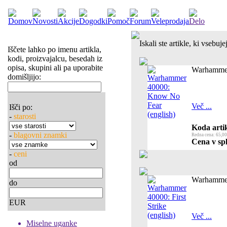
Iskali ste artikle, ki vsebu
Iščete lahko po imenu artikla,
kodi, proizvajalcu, besedah iz
opisa, skupini ali pa uporabite
Warhammer
domišljijo:
Več ...
Išči po:
-
starosti
Koda artik
-
blagovni znamki
Redna cena: 65,00
Cena v spl
-
ceni
od
Warhammer 
do
EUR
Več ...
Miselne uganke