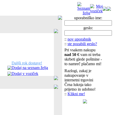
uporabniško ime:
geslo:
::
nov uporabnik
::
ste pozabili geslo?
Pri vsakem nakupu
nad 50 €
vam ni treba
skrbeti glede poštnine -
Daljši rok dostave!
to namreč plačamo mi!
Dodaj na seznam želja
Razlogi, zakaj je
Dodaj v voziček
nakupovanje v
internetni trgovini
Črna luknja tako
prijetno in udobno!
::
Klikni me!