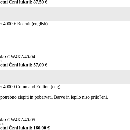
etni Črni luknji: 87,50 €
40000: Recruit (english)
la:
GW4KA40-04
 €
etni Črni luknji: 57,00 €
 40000 Command Edition (eng)
 potrebno zlepiti in pobarvati. Barve in lepilo niso prilo?eni.
la:
GW4KA40-05
0 €
etni Črni luknji: 160,00 €