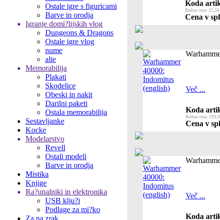
Koda artik
Ostale igre s figuricami
Redna cena: 22,50
Barve in orodja
Cena v spl
Igranje domi?lijskih vlog
Dungeons & Dragons
Ostale igre vlog
nume
Warhammer 
alie
Memorabilija
Plakati
Skodelice
Več ...
Obeski in nakit
Darilni paketi
Koda artik
Ostala memorabilija
Redna cena: 199,9
Sestavljanke
Cena v spl
Kocke
Modelarstvo
Revell
Ostali modeli
Warhammer 
Barve in orodja
Mistika
Knjige
Ra?unalniki in elektronika
Več ...
USB klju?i
Podlage za mi?ko
Koda artik
Za na zrak