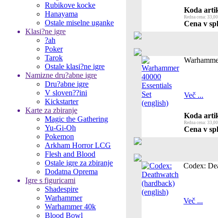
Rubikove kocke
Koda artik
Hanayama
Redna cena: 33,00
Ostale miselne uganke
Cena v spl
Klasi?ne igre
?ah
Poker
Tarok
Warhammer 
Ostale klasi?ne igre
Namizne dru?abne igre
Dru?abne igre
V sloven??ini
Več ...
Kickstarter
Karte za zbiranje
Koda artik
Magic the Gathering
Redna cena: 33,00
Yu-Gi-Oh
Cena v spl
Pokemon
Arkham Horror LCG
Flesh and Blood
Ostale igre za zbiranje
Codex: Dea
Dodatna Oprema
Igre s figuricami
Shadespire
Warhammer
Več ...
Warhammer 40k
Blood Bowl