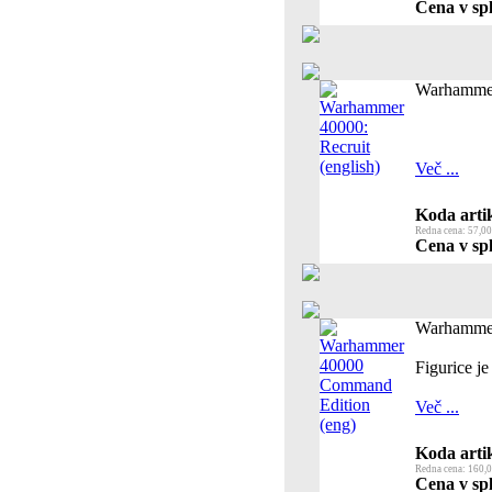
Cena v spl
Warhammer 
Več ...
Koda artik
Redna cena: 57,00
Cena v spl
Warhammer
Figurice je
Več ...
Koda artik
Redna cena: 160,0
Cena v spl