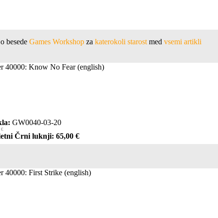
jejo besede
Games Workshop
za
katerokoli starost
med
vsemi artikli
 40000: Know No Fear (english)
la:
GW0040-03-20
 €
etni Črni luknji: 65,00 €
40000: First Strike (english)