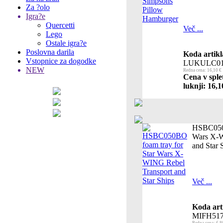
Za ?olo
Igra?e
Quercetti
Več ...
Lego
Ostale igra?e
Poslovna darila
Koda artikl
Vstopnice za dogodke
LUKULC01
NEW
Redna cena: 16,10 €
Cena v sple
luknji: 16,1
HSBC050B
Wars X-W
and Star 
Več ...
Koda art
MIFH51