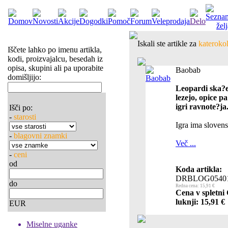
Iskali ste artikle za
katerokol
Iščete lahko po imenu artikla,
kodi, proizvajalcu, besedah iz
opisa, skupini ali pa uporabite
Baobab
domišljijo:
Leopardi ska?ej
lezejo, opice p
igri ravnote?ja
Išči po:
-
starosti
Igra ima slovens
-
blagovni znamki
Več ...
-
ceni
od
Koda artikla:
DRBLOG0540
do
Redna cena: 15,91 €
Cena v spletni
luknji: 15,91 €
EUR
Miselne uganke