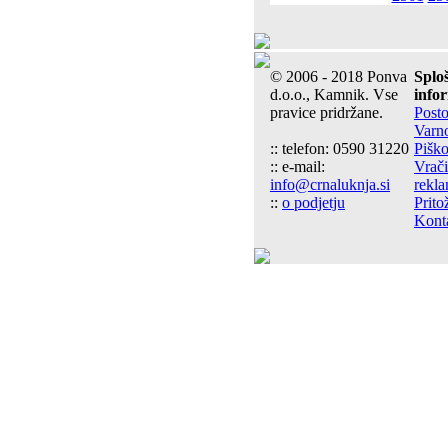
© 2006 - 2018 Ponva
Splo
d.o.o., Kamnik. Vse
info
pravice pridržane.
Post
Varn
:: telefon: 0590 31220
Piško
:: e-mail:
Vrači
info@crnaluknja.si
rekla
::
o podjetju
Prito
Kont