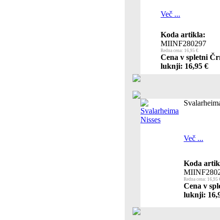
Več ...
Koda artikla:
MIINF280297
Redna cena: 16,95 €
Cena v spletni Čr
luknji: 16,95 €
Svalarheim
Več ...
Koda artik
MIINF280
Redna cena: 16,95 
Cena v spl
luknji: 16,