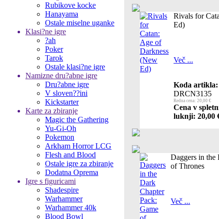
Rubikove kocke
Hanayama
Rivals for Ca
Ostale miselne uganke
Ed)
Klasi?ne igre
?ah
Poker
Tarok
Več ...
Ostale klasi?ne igre
Namizne dru?abne igre
Dru?abne igre
Koda artikla:
V sloven??ini
DRCN3135
Kickstarter
Redna cena: 20,00 €
Cena v spletn
Karte za zbiranje
luknji: 20,00 
Magic the Gathering
Yu-Gi-Oh
Pokemon
Arkham Horror LCG
Flesh and Blood
Daggers in the
Ostale igre za zbiranje
of Thrones
Dodatna Oprema
Igre s figuricami
Shadespire
Warhammer
Več ...
Warhammer 40k
Blood Bowl