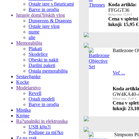
Ostale igre s figuricami
Koda artikla:
Barve in orodja
FFGGT36
Igranje domi?lijskih vlog
Redna cena: 15,95 €
Cena v spletni
Dungeons & Dragons
luknji: 15,95 €
Ostale igre vlog
nume
alie
Memorabilija
Plakati
Battlezone Ob
Skodelice
Obeski in nakit
Darilni paketi
Ostala memorabilija
Več ...
Sestavljanke
Kocke
Modelarstvo
Koda artikla
Revell
GW4KA40-
Ostali modeli
Redna cena: 33,00 €
Cena v splet
Barve in orodja
luknji: 23,10
Mistika
Knjige
Ra?unalniki in elektronika
USB klju?i
Podlage za mi?ko
Simpsons P
Za na zrak