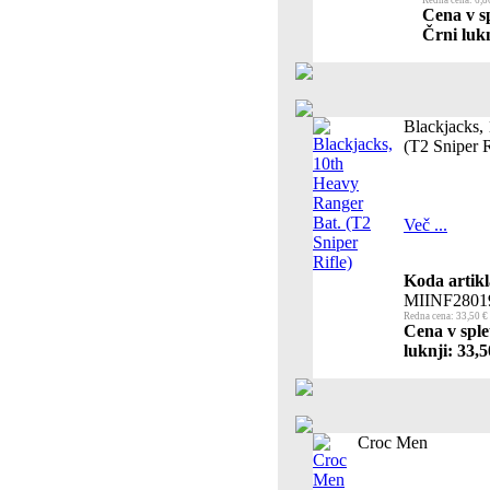
Redna cena: 6,8
Cena v sp
Črni lukn
Blackjacks,
(T2 Sniper R
Več ...
Koda artikl
MIINF2801
Redna cena: 33,50 €
Cena v sple
luknji: 33,5
Croc Men