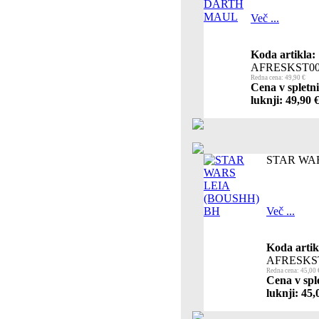
Več ...
Koda artikla:
AFRESKST0
Redna cena: 49,90 €
Cena v spletn
luknji: 49,90 
STAR WAR
Več ...
Koda artik
AFRESKS
Redna cena: 45,00 
Cena v spl
luknji: 45,