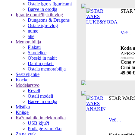
Ostale igre s figuricami
Barve in orodja
STAR
Igranje domi?lijskih vlog
Dungeons & Dragons
Ostale igre vlog
nume
Več ...
alie
Memorabilija
Plakati
Koda a
Skodelice
AFRE
Obeski in nakit
Redna cena:
Cena v 
Darilni paketi
Črni lu
Ostala memorabilija
49,90 €
Sestavljanke
Kocke
Modelarstvo
Revell
Ostali modeli
STAR WAR
Barve in orodja
Mistika
Knjige
Ra?unalniki in elektronika
Več ...
USB klju?i
Podlage za mi?ko
Za na zrak