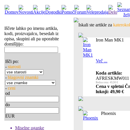
Iskali ste artikle za
katerokol
Iščete lahko po imenu artikla,
kodi, proizvajalcu, besedah iz
opisa, skupini ali pa uporabite
Iron Man MK1
domišljijo:
Več ...
Išči po:
-
starosti
Koda artikla:
-
blagovni znamki
AFRESKMW011
Redna cena: 49,90 €
Cena v spletni Č
-
ceni
luknji: 49,90 €
od
do
Phoenix
EUR
Miselne uganke