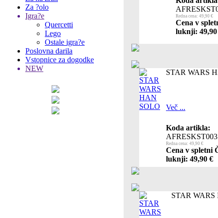
Koda artikla
Za ?olo
AFRESKST0
Igra?e
Redna cena: 49,90 €
Cena v splet
Quercetti
luknji: 49,90
Lego
Ostale igra?e
Poslovna darila
Vstopnice za dogodke
NEW
STAR WARS 
Več ...
Koda artikla:
AFRESKST003
Redna cena: 49,90 €
Cena v spletni 
luknji: 49,90 €
STAR WARS