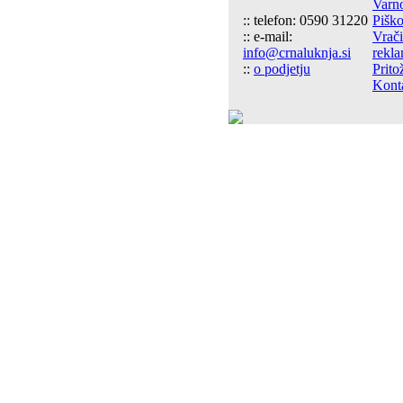
Varn
:: telefon: 0590 31220
Piško
:: e-mail:
Vrači
info@crnaluknja.si
rekla
::
o podjetju
Prito
Kont