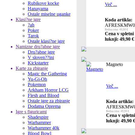
Rubikove kocke
Več ...
Hanayama
Ostale miselne uganke
Klasi?ne igre
Koda artikla:
?ah
AFRESKMW0
Poker
Redna cena: 49,90 €
Cena v spletni
Tarok
luknji: 49,90 €
Ostale klasi?ne igre
Namizne dru?abne igre
Dru?abne igre
V sloven??ini
Kickstarter
Magneto
Karte za zbiranje
Magic the Gathering
Yu-Gi-Oh
Pokemon
Več ...
Arkham Horror LCG
Flesh and Blood
Ostale igre za zbiranje
Koda artikla:
Dodatna Oprema
AFRESKMW0
Igre s figuricami
Redna cena: 49,90 €
Cena v spletn
Shadespire
luknji: 49,90 
Warhammer
Warhammer 40k
Blood Bowl