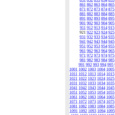
861
862
863
864
865
871
872
873
874
875
881
882
883
884
885
891
892
893
894
895
901
902
903
904
905
911
912
913
914
915
921
922
923
924
925
931
932
933
934
935
941
942
943
944
945
951
952
953
954
955
961
962
963
964
965
971
972
973
974
975
981
982
983
984
985
991
992
993
994
995
1001
1002
1003
1004
1005
1011
1012
1013
1014
1015
1021
1022
1023
1024
1025
1031
1032
1033
1034
1035
1041
1042
1043
1044
1045
1051
1052
1053
1054
1055
1061
1062
1063
1064
1065
1071
1072
1073
1074
1075
1081
1082
1083
1084
1085
1091
1092
1093
1094
1095