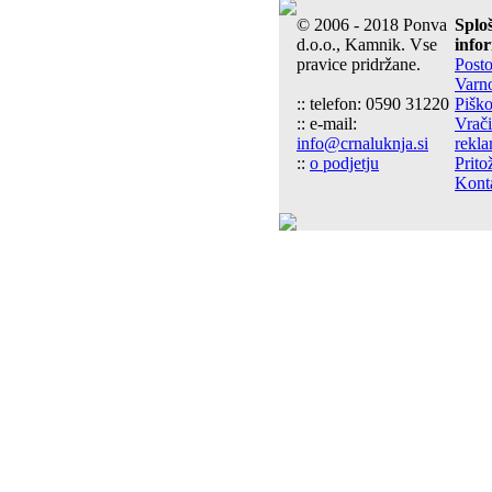
© 2006 - 2018 Ponva
Splo
d.o.o., Kamnik. Vse
info
pravice pridržane.
Post
Varn
:: telefon: 0590 31220
Piško
:: e-mail:
Vrači
info@crnaluknja.si
rekla
::
o podjetju
Prito
Kont