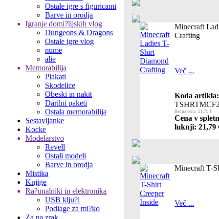
Ostale igre s figuricami
Barve in orodja
Igranje domi?lijskih vlog
Minecraft Lad
Dungeons & Dragons
Crafting
Ostale igre vlog
nume
alie
Memorabilija
Več ...
Plakati
Skodelice
Obeski in nakit
Koda artikla:
Darilni paketi
TSHRTMCF2
Ostala memorabilija
Redna cena: 21,79 €
Cena v spletn
Sestavljanke
luknji: 21,79 
Kocke
Modelarstvo
Revell
Ostali modeli
Barve in orodja
Minecraft T-Sh
Mistika
Knjige
Ra?unalniki in elektronika
USB klju?i
Več ...
Podlage za mi?ko
Za na zrak