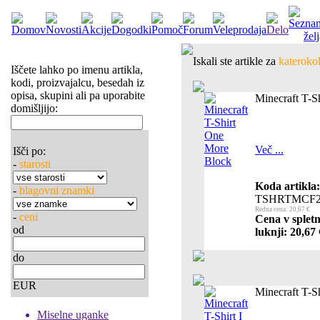
Iskali ste artikle za
katerokol
Iščete lahko po imenu artikla,
kodi, proizvajalcu, besedah iz
opisa, skupini ali pa uporabite
Minecraft T-S
domišljijo:
Več ...
Išči po:
-
starosti
Koda artikla:
-
blagovni znamki
TSHRTMCF2
Redna cena: 20,67 €
-
ceni
Cena v spletn
od
luknji: 20,67 
do
EUR
Minecraft T-S
Miselne uganke