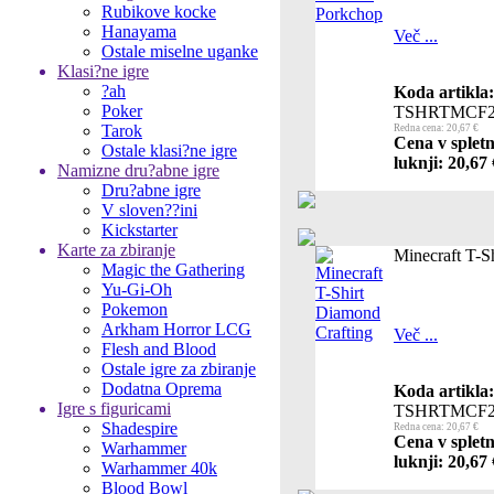
Rubikove kocke
Hanayama
Več ...
Ostale miselne uganke
Klasi?ne igre
?ah
Koda artikla:
Poker
TSHRTMCF2
Tarok
Redna cena: 20,67 €
Cena v spletn
Ostale klasi?ne igre
luknji: 20,67 
Namizne dru?abne igre
Dru?abne igre
V sloven??ini
Kickstarter
Karte za zbiranje
Minecraft T-S
Magic the Gathering
Yu-Gi-Oh
Pokemon
Arkham Horror LCG
Več ...
Flesh and Blood
Ostale igre za zbiranje
Dodatna Oprema
Koda artikla:
Igre s figuricami
TSHRTMCF2
Shadespire
Redna cena: 20,67 €
Cena v spletn
Warhammer
luknji: 20,67 
Warhammer 40k
Blood Bowl