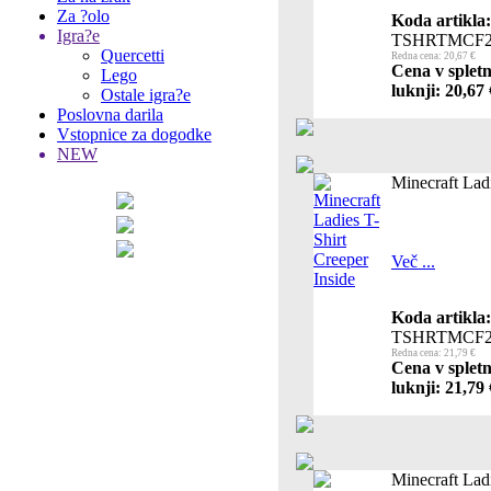
Za ?olo
Koda artikla:
Igra?e
TSHRTMCF2
Quercetti
Redna cena: 20,67 €
Cena v spletn
Lego
luknji: 20,67 
Ostale igra?e
Poslovna darila
Vstopnice za dogodke
NEW
Minecraft Ladi
Več ...
Koda artikla:
TSHRTMCF2
Redna cena: 21,79 €
Cena v spletn
luknji: 21,79 
Minecraft Ladi