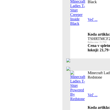
Black
Več ...
Koda artikla:
TSHRTMCF
Redna cena: 21,79 €
Cena v spletn
luknji: 21,79 
Minecraft Lad
Redstone
Več ...
Koda artikla: