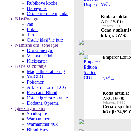
Rubikove kocke
Več ...
Hanayama
Ostale miselne uganke
Koda artikla:
Klasi?ne igre
AEG15910
?ah
Redna cena: ??? €
Poker
Cena v spletni
Tarok
luknji: ??? €
Ostale klasi?ne igre
Namizne dru?abne igre
Dru?abne igre
V sloven??ini
Emperor Editi
Kickstarter
Karte za zbiranje
Magic the Gathering
Yu-Gi-Oh
Več ...
Pokemon
Arkham Horror LCG
Flesh and Blood
Koda artikla:
Ostale igre za zbiranje
AEG16000
Dodatna Oprema
Redna cena: 24,99 €
Cena v spletn
Igre s figuricami
luknji: 24,99 €
Shadespire
Warhammer
Warhammer 40k
Blood Bowl