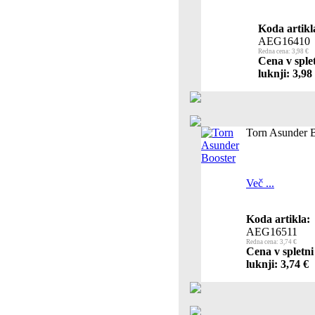
Koda artikl
AEG16410
Redna cena: 3,98 €
Cena v sple
luknji: 3,98
Torn Asunder B
Več ...
Koda artikla:
AEG16511
Redna cena: 3,74 €
Cena v spletni
luknji: 3,74 €