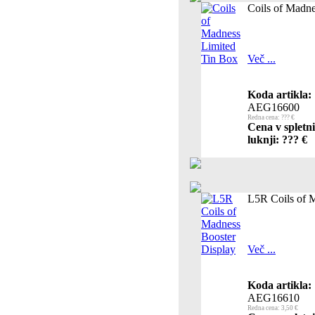
Coils of Madne
Več ...
Koda artikla:
AEG16600
Redna cena: ??? €
Cena v spletn
luknji: ??? €
L5R Coils of 
Več ...
Koda artikla:
AEG16610
Redna cena: 3,50 €