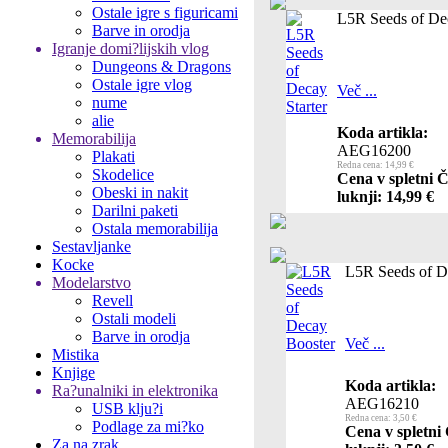
Ostale igre s figuricami
L5R Seeds of Dec
Barve in orodja
Igranje domi?lijskih vlog
Dungeons & Dragons
Ostale igre vlog
Več ...
nume
alie
Koda artikla:
Memorabilija
AEG16200
Plakati
Redna cena: 14,99 €
Skodelice
Cena v spletni 
Obeski in nakit
luknji: 14,99 €
Darilni paketi
Ostala memorabilija
Sestavljanke
Kocke
L5R Seeds of D
Modelarstvo
Revell
Ostali modeli
Barve in orodja
Več ...
Mistika
Knjige
Koda artikla:
Ra?unalniki in elektronika
AEG16210
USB klju?i
Redna cena: 3,50 €
Podlage za mi?ko
Cena v spletni
Za na zrak