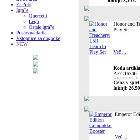
luknji: 3,50 €
Za ?olo
Igra?e
Quercetti
Lego
Honor and Tr
Ostale igra?e
Play Set
Poslovna darila
Vstopnice za dogodke
NEW
Več ...
Koda artikla
AEG16300
Redna cena: 26,50 €
Cena v splet
luknji: 26,50
Emperor Edi
Več ...