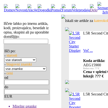
Iskali ste artikle za
katerokol
Iščete lahko po imenu artikla,
kodi, proizvajalcu, besedah iz
opisa, skupini ali pa uporabite
L5R Second City
domišljijo:
Več ...
Išči po:
-
starosti
Koda artikla:
-
blagovni znamki
AEG15900
Redna cena: ??? €
Cena v spletni
-
ceni
luknji: ??? €
od
do
L5R Second Cit
EUR
Miselne uganke