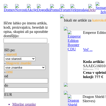
Iskali ste artikle za
katerokol
Iščete lahko po imenu artikla,
kodi, proizvajalcu, besedah iz
opisa, skupini ali pa uporabite
Emperor Editi
domišljijo:
Več ...
Išči po:
-
starosti
Koda artikla:
-
blagovni znamki
SAAEG16010
Redna cena: ??? €
-
ceni
Cena v spletn
od
luknji: ??? €
do
EUR
Dragon Shield 
Sleeves)
Miselne uganke