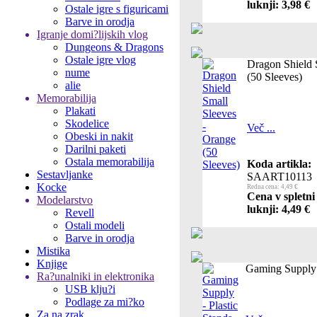
luknji: 3,98 €
Ostale igre s figuricami
Barve in orodja
Igranje domi?lijskih vlog
Dungeons & Dragons
Ostale igre vlog
Dragon Shield 
nume
(50 Sleeves)
alie
Memorabilija
Plakati
Skodelice
Več ...
Obeski in nakit
Darilni paketi
Ostala memorabilija
Koda artikla:
Sestavljanke
SAART10113
Kocke
Redna cena: 4,49 €
Cena v spletni
Modelarstvo
luknji: 4,49 €
Revell
Ostali modeli
Barve in orodja
Mistika
Knjige
Gaming Supply -
Ra?unalniki in elektronika
USB klju?i
Podlage za mi?ko
Za na zrak