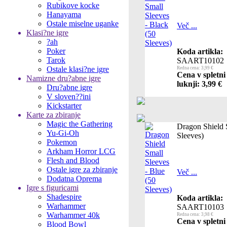
Rubikove kocke
Hanayama
Ostale miselne uganke
Več ...
Klasi?ne igre
?ah
Poker
Koda artikla:
Tarok
SAART10102
Ostale klasi?ne igre
Redna cena: 3,99 €
Cena v spletni
Namizne dru?abne igre
luknji: 3,99 €
Dru?abne igre
V sloven??ini
Kickstarter
Karte za zbiranje
Magic the Gathering
Dragon Shield 
Yu-Gi-Oh
Sleeves)
Pokemon
Arkham Horror LCG
Flesh and Blood
Ostale igre za zbiranje
Več ...
Dodatna Oprema
Igre s figuricami
Shadespire
Koda artikla:
Warhammer
SAART10103
Warhammer 40k
Redna cena: 3,98 €
Cena v spletni
Blood Bowl