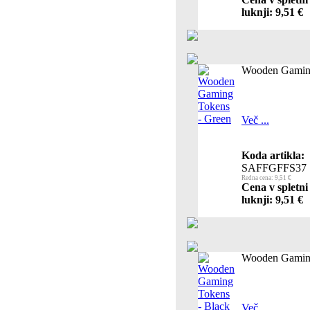
luknji: 9,51 €
Wooden Gaming
Več ...
Koda artikla:
SAFFGFFS37
Redna cena: 9,51 €
Cena v spletni
luknji: 9,51 €
Wooden Gaming
Več ...