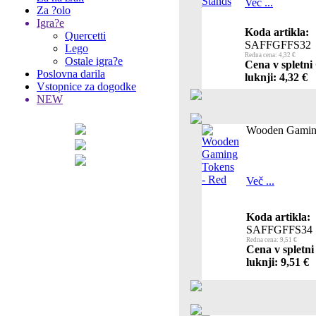
Več ...
Za ?olo
Igra?e
Koda artikla:
Quercetti
SAFFGFFS32
Lego
Redna cena: 4,32 €
Ostale igra?e
Cena v spletni
Poslovna darila
luknji: 4,32 €
Vstopnice za dogodke
NEW
Wooden Gaming
Več ...
Koda artikla:
SAFFGFFS34
Redna cena: 9,51 €
Cena v spletni
luknji: 9,51 €