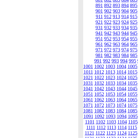
891
892
893
894
895
901
902
903
904
905
911
912
913
914
915
921
922
923
924
925
931
932
933
934
935
941
942
943
944
945
951
952
953
954
955
961
962
963
964
965
971
972
973
974
975
981
982
983
984
985
991
992
993
994
995
1001
1002
1003
1004
1005
1011
1012
1013
1014
1015
1021
1022
1023
1024
1025
1031
1032
1033
1034
1035
1041
1042
1043
1044
1045
1051
1052
1053
1054
1055
1061
1062
1063
1064
1065
1071
1072
1073
1074
1075
1081
1082
1083
1084
1085
1091
1092
1093
1094
1095
1101
1102
1103
1104
1105
1111
1112
1113
1114
1115
1121
1122
1123
1124
1125