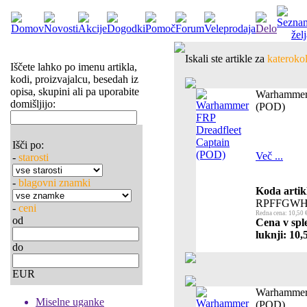
Iskali ste artikle za
katerokol
Iščete lahko po imenu artikla,
kodi, proizvajalcu, besedah iz
opisa, skupini ali pa uporabite
Warhammer 
domišljijo:
(POD)
Išči po:
Več ...
-
starosti
-
blagovni znamki
Koda artik
RPFFGWH
-
ceni
Redna cena: 10,50 
od
Cena v spl
luknji: 10,
do
EUR
Warhammer 
Miselne uganke
(POD)