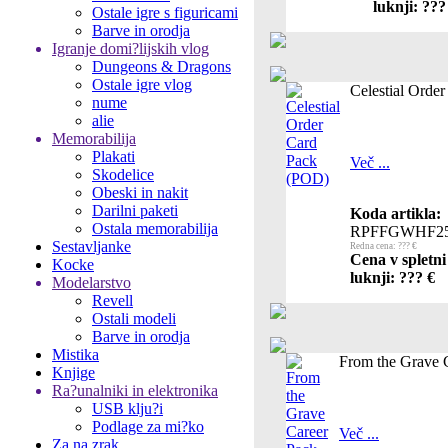
luknji: ???
Ostale igre s figuricami
Barve in orodja
Igranje domi?lijskih vlog
Dungeons & Dragons
Ostale igre vlog
Celestial Orde
nume
alie
Memorabilija
Plakati
Več ...
Skodelice
Obeski in nakit
Darilni paketi
Koda artikla:
Ostala memorabilija
RPFFGWHF2
Sestavljanke
Redna cena: ??? €
Cena v spletni
Kocke
luknji: ??? €
Modelarstvo
Revell
Ostali modeli
Barve in orodja
Mistika
From the Grave 
Knjige
Ra?unalniki in elektronika
USB klju?i
Podlage za mi?ko
Več ...
Za na zrak