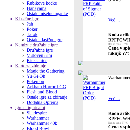
Rubikove kocke
Hanayama
Ostale miselne uganke
Klasi?ne igre
Več ...
?ah
Poker
Tarok
Koda artik
Ostale klasi?ne igre
RPFFGWH
Namizne dru?abne igre
Redna cena: ??? €
Cena v spl
Dru?abne igre
luknji: ???
V sloven??ini
Kickstarter
Karte za zbiranje
Magic the Gathering
Yu-Gi-Oh
Warhammer
Pokemon
Arkham Horror LCG
Flesh and Blood
Ostale igre za zbiranje
Več ...
Dodatna Oprema
Igre s figuricami
Shadespire
Koda artik
Warhammer
RPFFGWH
Warhammer 40k
Redna cena: ??? €
Cena v spl
Blood Bowl