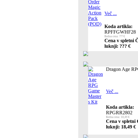
Več ...
Koda artikla:
RPFFGWHF28
Redna cena: ??? €
Cena v spletni 
luknji: ??? €
Dragon Age RPG
Več ...
Koda artikla:
RPGRR2802
Redna cena: 18,49 €
Cena v spletni
luknji: 18,49 €