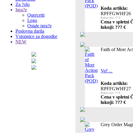
Za ?olo
Koda artikla:
Igra?e
RPFFGWHF26
Quercetti
Redna cena: ??? €
Lego
Cena v spletni 
Ostale igra?e
luknji: ??? €
Poslovna darila
Vstopnice za dogodke
NEW
Faith of Morr A
Več ...
Koda artikla:
RPFFGWHF27
Redna cena: ??? €
Cena v spletni 
luknji: ??? €
Grey Order Magi