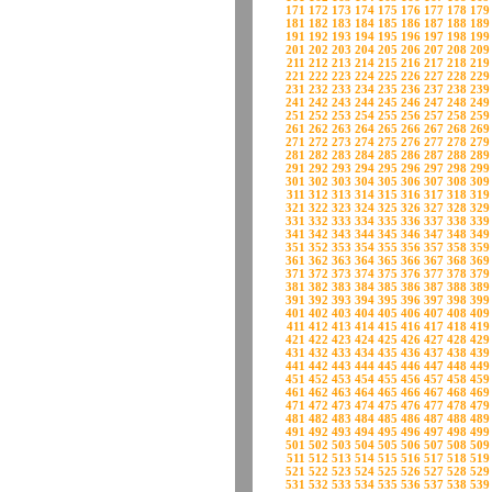
171
172
173
174
175
176
177
178
179
181
182
183
184
185
186
187
188
189
191
192
193
194
195
196
197
198
199
201
202
203
204
205
206
207
208
209
211
212
213
214
215
216
217
218
219
221
222
223
224
225
226
227
228
229
231
232
233
234
235
236
237
238
239
241
242
243
244
245
246
247
248
249
251
252
253
254
255
256
257
258
259
261
262
263
264
265
266
267
268
269
271
272
273
274
275
276
277
278
279
281
282
283
284
285
286
287
288
289
291
292
293
294
295
296
297
298
299
301
302
303
304
305
306
307
308
309
311
312
313
314
315
316
317
318
319
321
322
323
324
325
326
327
328
329
331
332
333
334
335
336
337
338
339
341
342
343
344
345
346
347
348
349
351
352
353
354
355
356
357
358
359
361
362
363
364
365
366
367
368
369
371
372
373
374
375
376
377
378
379
381
382
383
384
385
386
387
388
389
391
392
393
394
395
396
397
398
399
401
402
403
404
405
406
407
408
409
411
412
413
414
415
416
417
418
419
421
422
423
424
425
426
427
428
429
431
432
433
434
435
436
437
438
439
441
442
443
444
445
446
447
448
449
451
452
453
454
455
456
457
458
459
461
462
463
464
465
466
467
468
469
471
472
473
474
475
476
477
478
479
481
482
483
484
485
486
487
488
489
491
492
493
494
495
496
497
498
499
501
502
503
504
505
506
507
508
509
511
512
513
514
515
516
517
518
519
521
522
523
524
525
526
527
528
529
531
532
533
534
535
536
537
538
539