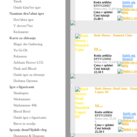
Tarok
Koda artikla:
Daljši rok
RPFFGDH07
dostave!
Ostale klasi?ne igre
Redna cena: 25,80 €
Dodaj na 
Cena v spletni
želja
Namizne dru?abne igre
Črni luknji:
Dodaj v vo
25,80 €
Dru?abne igre
V sloven??ini
Kickstarter
Dark Heresy : Damned Cities
Karte za zbiranje
Magic the Gathering
Več ...
Yu-Gi-Oh
Koda artikla:
Daljši rok
Pokemon
RPFFGDH08
dostave!
Arkham Horror LCG
Redna cena: 22,50 €
Dodaj na 
Cena v spletni
želja
Flesh and Blood
Črni luknji:
Dodaj v vo
22,50 €
Ostale igre za zbiranje
Dodatna Oprema
Igre s figuricami
Dark Heresy: Dead Stars - Haar
Legacy III
Shadespire
Warhammer
Warhammer 40k
Več ...
Blood Bowl
Koda artikla:
Daljši rok
RPFFGDH09
dostave!
Ostale igre s figuricami
Redna cena: 25,50
Dodaj na 
€
Barve in orodja
želja
Cena v spletni
Črni luknji:
Dodaj v vo
Igranje domi?lijskih vlog
25,50 €
Dungeons & Dragons