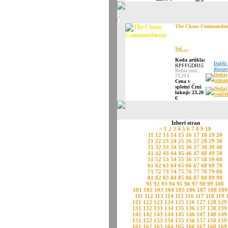
The Chaos Commandm
Več ...
Koda artikla:
Daljši
RPFFGDH15
dostav
Redna cena:
Dodaj
23,20 €
seznam
Cena v
spletni Črni
Dodaj
luknji: 23,20
voziče
€
Izberi stran
<
1
2
3
4
5
6
7
8
9
10
11
12
13
14
15
16
17
18
19
20
21
22
23
24
25
26
27
28
29
30
31
32
33
34
35
36
37
38
39
40
41
42
43
44
45
46
47
48
49
50
51
52
53
54
55
56
57
58
59
60
61
62
63
64
65
66
67
68
69
70
71
72
73
74
75
76
77
78
79
80
81
82
83
84
85
86
87
88
89
90
91
92
93
94
95
96
97
98
99
100
101
102
103
104
105
106
107
108
109
111
112
113
114
115
116
117
118
119
121
122
123
124
125
126
127
128
129
131
132
133
134
135
136
137
138
139
141
142
143
144
145
146
147
148
149
151
152
153
154
155
156
157
158
159
161
162
163
164
165
166
167
168
169