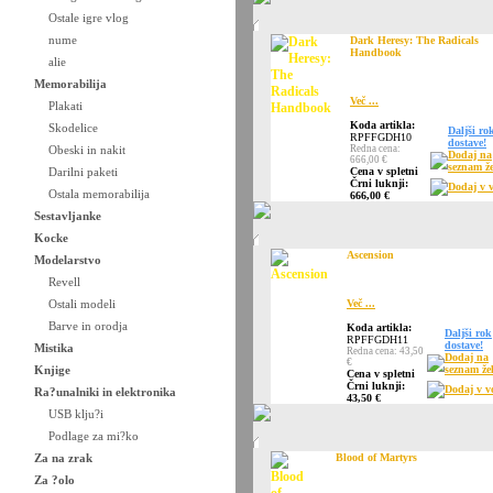
Ostale igre vlog
nume
Dark Heresy: The Radicals
Handbook
alie
Memorabilija
Več ...
Plakati
Koda artikla:
Skodelice
Daljši ro
RPFFGDH10
dostave!
Obeski in nakit
Redna cena:
Dodaj na
666,00 €
seznam že
Darilni paketi
Cena v spletni
Črni luknji:
Dodaj v v
Ostala memorabilija
666,00 €
Sestavljanke
Kocke
Ascension
Modelarstvo
Revell
Ostali modeli
Več ...
Barve in orodja
Koda artikla:
Daljši rok
RPFFGDH11
dostave!
Mistika
Redna cena: 43,50
Dodaj na
€
Knjige
seznam že
Cena v spletni
Črni luknji:
Dodaj v v
Ra?unalniki in elektronika
43,50 €
USB klju?i
Podlage za mi?ko
Za na zrak
Blood of Martyrs
Za ?olo