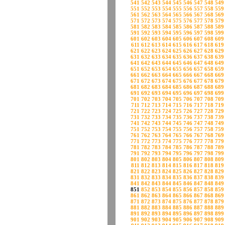
541
542
543
544
545
546
547
548
549
551
552
553
554
555
556
557
558
559
561
562
563
564
565
566
567
568
569
571
572
573
574
575
576
577
578
579
581
582
583
584
585
586
587
588
589
591
592
593
594
595
596
597
598
599
601
602
603
604
605
606
607
608
609
611
612
613
614
615
616
617
618
619
621
622
623
624
625
626
627
628
629
631
632
633
634
635
636
637
638
639
641
642
643
644
645
646
647
648
649
651
652
653
654
655
656
657
658
659
661
662
663
664
665
666
667
668
669
671
672
673
674
675
676
677
678
679
681
682
683
684
685
686
687
688
689
691
692
693
694
695
696
697
698
699
701
702
703
704
705
706
707
708
709
711
712
713
714
715
716
717
718
719
721
722
723
724
725
726
727
728
729
731
732
733
734
735
736
737
738
739
741
742
743
744
745
746
747
748
749
751
752
753
754
755
756
757
758
759
761
762
763
764
765
766
767
768
769
771
772
773
774
775
776
777
778
779
781
782
783
784
785
786
787
788
789
791
792
793
794
795
796
797
798
799
801
802
803
804
805
806
807
808
809
811
812
813
814
815
816
817
818
819
821
822
823
824
825
826
827
828
829
831
832
833
834
835
836
837
838
839
841
842
843
844
845
846
847
848
849
851
852
853
854
855
856
857
858
859
861
862
863
864
865
866
867
868
869
871
872
873
874
875
876
877
878
879
881
882
883
884
885
886
887
888
889
891
892
893
894
895
896
897
898
899
901
902
903
904
905
906
907
908
909