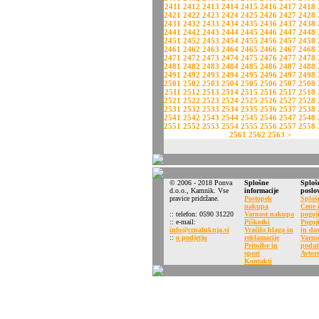
2411
2412
2413
2414
2415
2416
2417
2418
2421
2422
2423
2424
2425
2426
2427
2428
2431
2432
2433
2434
2435
2436
2437
2438
2441
2442
2443
2444
2445
2446
2447
2448
2451
2452
2453
2454
2455
2456
2457
2458
2461
2462
2463
2464
2465
2466
2467
2468
2471
2472
2473
2474
2475
2476
2477
2478
2481
2482
2483
2484
2485
2486
2487
2488
2491
2492
2493
2494
2495
2496
2497
2498
2501
2502
2503
2504
2505
2506
2507
2508
2511
2512
2513
2514
2515
2516
2517
2518
2521
2522
2523
2524
2525
2526
2527
2528
2531
2532
2533
2534
2535
2536
2537
2538
2541
2542
2543
2544
2545
2546
2547
2548
2551
2552
2553
2554
2555
2556
2557
2558
2561
2562
2563
>
© 2006 - 2018 Ponva
Splošne
Sploš
d.o.o., Kamnik. Vse
informacije
poslo
pravice pridržane.
Postopek
Sploš
nakupa
Cene i
:: telefon: 0590 31220
Varnost nakupa
pogoj
:: e-mail:
Piškotki
Pogoj
info@crnaluknja.si
Vračilo blaga in
in da
::
o podjetju
reklamacije
Varno
Pritožbe in
podat
spori
Avtors
Kontakti