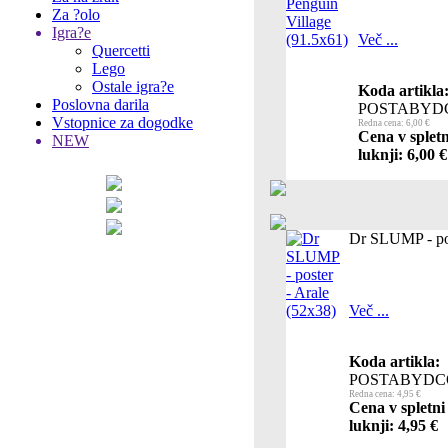
Za ?olo
Igra?e
Več ...
Quercetti
Lego
Ostale igra?e
Koda artikla
Poslovna darila
POSTABYD
Vstopnice za dogodke
Redna cena: 6,00 €
Cena v splet
NEW
luknji: 6,00 €
Dr SLUMP - pos
Več ...
Koda artikla:
POSTABYDC
Redna cena: 4,95 €
Cena v spletni
luknji: 4,95 €