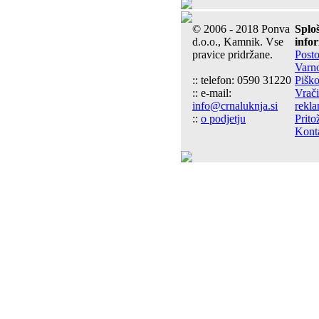
© 2006 - 2018 Ponva
Splo
d.o.o., Kamnik. Vse
info
pravice pridržane.
Post
Varn
:: telefon: 0590 31220
Piško
:: e-mail:
Vrači
info@crnaluknja.si
rekla
::
o podjetju
Prito
Kont