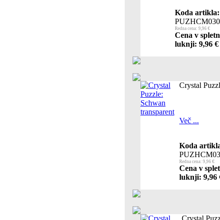
Koda artikla:
PUZHCM030
Redna cena: 9,96 €
Cena v spletn
luknji: 9,96 €
Crystal Puzz
Več ...
Koda artikl
PUZHCM03
Redna cena: 9,96 €
Cena v sple
luknji: 9,96 
Crystal Puzz