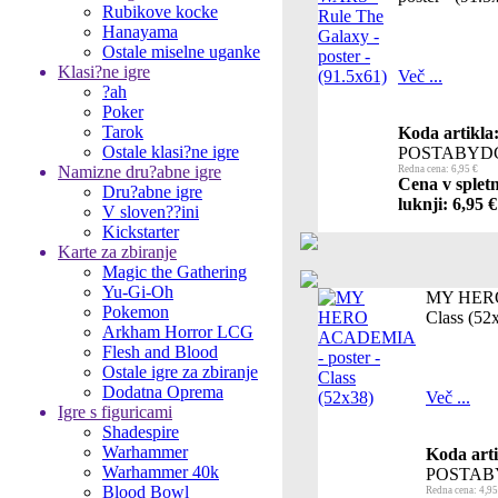
Rubikove kocke
Hanayama
Ostale miselne uganke
Klasi?ne igre
Več ...
?ah
Poker
Tarok
Koda artikla
Ostale klasi?ne igre
POSTABYD
Namizne dru?abne igre
Redna cena: 6,95 €
Cena v splet
Dru?abne igre
luknji: 6,95 €
V sloven??ini
Kickstarter
Karte za zbiranje
Magic the Gathering
Yu-Gi-Oh
MY HERO
Pokemon
Class (52
Arkham Horror LCG
Flesh and Blood
Ostale igre za zbiranje
Dodatna Oprema
Več ...
Igre s figuricami
Shadespire
Warhammer
Koda arti
Warhammer 40k
POSTAB
Blood Bowl
Redna cena: 4,95