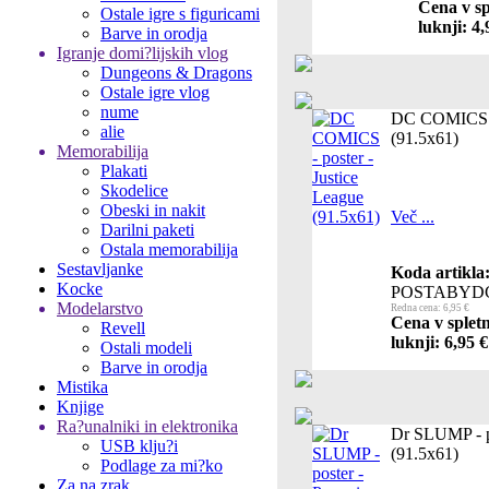
Cena v sp
Ostale igre s figuricami
luknji: 4,
Barve in orodja
Igranje domi?lijskih vlog
Dungeons & Dragons
Ostale igre vlog
nume
DC COMICS - 
alie
(91.5x61)
Memorabilija
Plakati
Skodelice
Obeski in nakit
Več ...
Darilni paketi
Ostala memorabilija
Sestavljanke
Koda artikla
Kocke
POSTABYD
Modelarstvo
Redna cena: 6,95 €
Cena v splet
Revell
luknji: 6,95 €
Ostali modeli
Barve in orodja
Mistika
Knjige
Ra?unalniki in elektronika
Dr SLUMP - po
USB klju?i
(91.5x61)
Podlage za mi?ko
Za na zrak