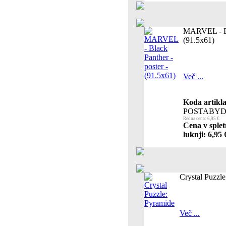
MARVEL - Bla
(91.5x61)
Več ...
Koda artikla
POSTABYD
Redna cena: 6,95 €
Cena v splet
luknji: 6,95 
Crystal Puzzl
Več ...