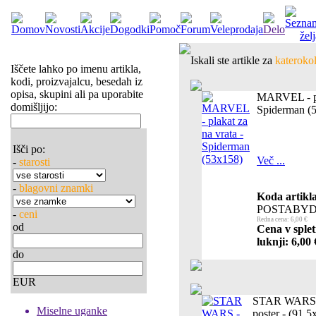
Iskali ste artikle za
katerokol
Iščete lahko po imenu artikla,
kodi, proizvajalcu, besedah iz
opisa, skupini ali pa uporabite
MARVEL - pla
domišljijo:
Spiderman (
Išči po:
Več ...
-
starosti
-
blagovni znamki
Koda artikla
POSTABYD
-
ceni
Redna cena: 6,00 €
od
Cena v splet
luknji: 6,00 
do
EUR
STAR WARS -
Miselne uganke
poster - (91.5