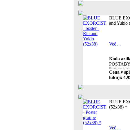
BLUE EXOR
and Yukio 
Več ...
Koda artik
POSTABY
Redna cena: 4,95 €
Cena v spl
luknji: 4,9
BLUE EXOR
(52x38) *
Več ...