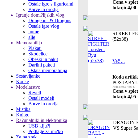
Cena v sple
Ostale igre s figuricami
luknji: 4,00 
Barve in orodja
Igranje domi?lijskih vlog
Dungeons & Dragons
Ostale igre vlog
nume
STREET FIG
alie
(52x38)
Memorabilija
Plakati
Skodelice
Obeski in nakit
Več ...
Darilni paketi
Ostala memorabilija
Sestavljanke
Koda artikl
Kocke
POSTABYD
Modelarstvo
Redna cena: 4,95 €
Cena v sple
Revell
luknji: 4,95 
Ostali modeli
Barve in orodja
Mistika
Knjige
Ra?unalniki in elektronika
DRAGON BA
USB klju?i
VS Super Sa
Podlage za mi?ko
Za na zrak