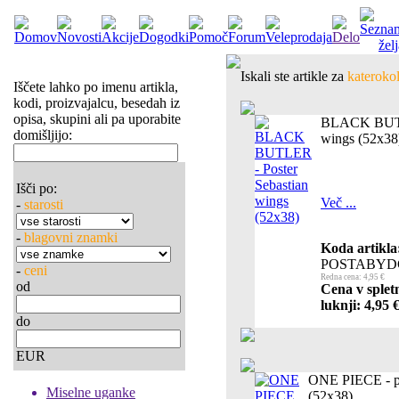
Iskali ste artikle za
katerokol
Iščete lahko po imenu artikla,
kodi, proizvajalcu, besedah iz
opisa, skupini ali pa uporabite
BLACK BUTLE
domišljijo:
wings (52x38
Išči po:
Več ...
-
starosti
-
blagovni znamki
Koda artikla
POSTABYD
-
ceni
Redna cena: 4,95 €
od
Cena v splet
luknji: 4,95 
do
EUR
ONE PIECE - p
Miselne uganke
(52x38)