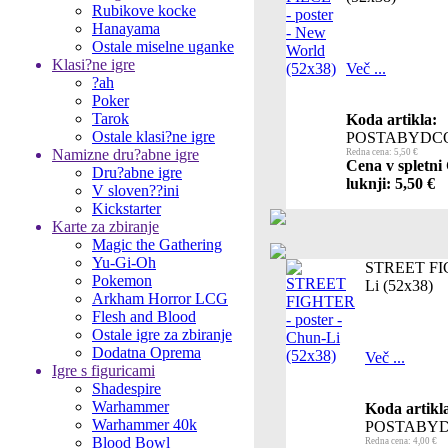
Rubikove kocke
Hanayama
Ostale miselne uganke
Klasi?ne igre
Več ...
?ah
Poker
Tarok
Koda artikla:
Ostale klasi?ne igre
POSTABYDC
Namizne dru?abne igre
Redna cena: 5,50 €
Cena v spletni
Dru?abne igre
luknji: 5,50 €
V sloven??ini
Kickstarter
Karte za zbiranje
Magic the Gathering
Yu-Gi-Oh
STREET FIG
Pokemon
Li (52x38)
Arkham Horror LCG
Flesh and Blood
Ostale igre za zbiranje
Dodatna Oprema
Več ...
Igre s figuricami
Shadespire
Warhammer
Koda artikl
Warhammer 40k
POSTABYD
Blood Bowl
Redna cena: 4,00 €