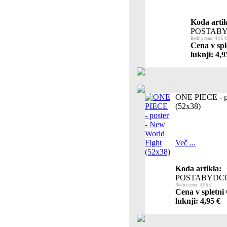
Koda artik
POSTABY
Redna cena: 4,95 €
Cena v spl
luknji: 4,9
ONE PIECE - po
(52x38)
Več ...
Koda artikla:
POSTABYDC
Redna cena: 4,95 €
Cena v spletni
luknji: 4,95 €