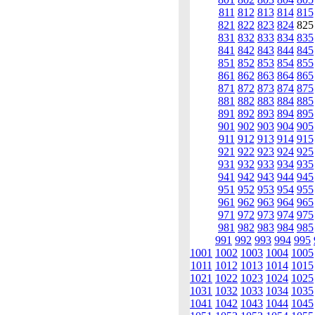
811
812
813
814
815
821
822
823
824
82
831
832
833
834
835
841
842
843
844
845
851
852
853
854
855
861
862
863
864
865
871
872
873
874
875
881
882
883
884
885
891
892
893
894
895
901
902
903
904
905
911
912
913
914
915
921
922
923
924
925
931
932
933
934
935
941
942
943
944
945
951
952
953
954
955
961
962
963
964
965
971
972
973
974
975
981
982
983
984
985
991
992
993
994
995
1001
1002
1003
1004
1005
1011
1012
1013
1014
1015
1021
1022
1023
1024
1025
1031
1032
1033
1034
1035
1041
1042
1043
1044
1045