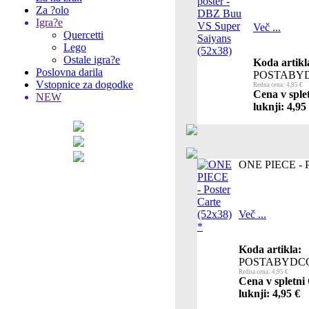
Za ?olo
Igra?e
Več ...
Quercetti
Lego
Ostale igra?e
Koda artikl
Poslovna darila
POSTABY
Vstopnice za dogodke
Redna cena: 4,95 €
Cena v sple
NEW
luknji: 4,95
ONE PIECE - Po
Več ...
Koda artikla:
POSTABYDC
Redna cena: 4,95 €
Cena v spletni
luknji: 4,95 €