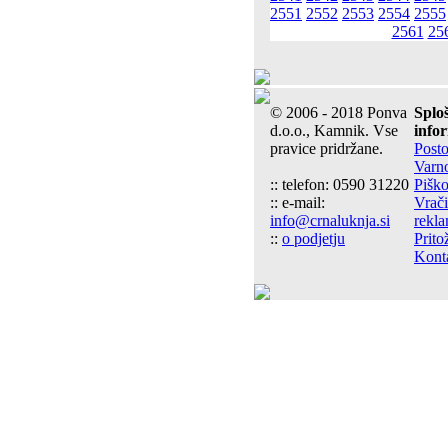
2551
2552
2553
2554
2555
2561
25
© 2006 - 2018 Ponva
Splo
d.o.o., Kamnik. Vse
info
pravice pridržane.
Post
Varn
:: telefon: 0590 31220
Piško
:: e-mail:
Vrači
info@crnaluknja.si
rekla
::
o podjetju
Prito
Kont