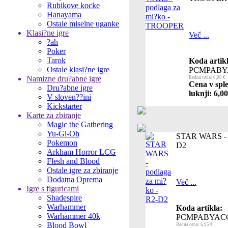
Rubikove kocke
Hanayama
Ostale miselne uganke
Klasi?ne igre
Več ...
?ah
Poker
Tarok
Koda artikl
Ostale klasi?ne igre
PCMPABY
Namizne dru?abne igre
Redna cena: 6,00 €
Cena v sple
Dru?abne igre
luknji: 6,00
V sloven??ini
Kickstarter
Karte za zbiranje
Magic the Gathering
Yu-Gi-Oh
STAR WARS - p
Pokemon
D2
Arkham Horror LCG
Flesh and Blood
Ostale igre za zbiranje
Dodatna Oprema
Več ...
Igre s figuricami
Shadespire
Warhammer
Koda artikla:
Warhammer 40k
PCMPABYAC
Blood Bowl
Redna cena: 6,95 €