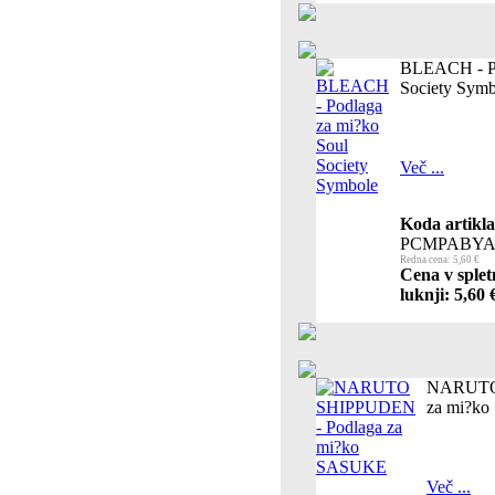
BLEACH - Po
Society Symb
Več ...
Koda artikla
PCMPABYA
Redna cena: 5,60 €
Cena v splet
luknji: 5,60 
NARUTO 
za mi?k
Več ...