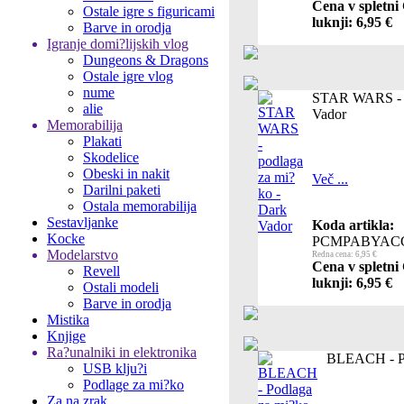
Cena v spletni
Ostale igre s figuricami
luknji: 6,95 €
Barve in orodja
Igranje domi?lijskih vlog
Dungeons & Dragons
Ostale igre vlog
nume
STAR WARS - p
alie
Vador
Memorabilija
Plakati
Skodelice
Obeski in nakit
Več ...
Darilni paketi
Ostala memorabilija
Sestavljanke
Koda artikla:
Kocke
PCMPABYAC
Modelarstvo
Redna cena: 6,95 €
Cena v spletni
Revell
luknji: 6,95 €
Ostali modeli
Barve in orodja
Mistika
Knjige
Ra?unalniki in elektronika
BLEACH - P
USB klju?i
Podlage za mi?ko
Za na zrak