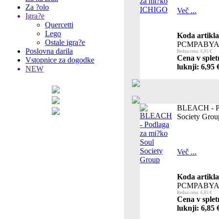
Za ?olo
Več ...
Igra?e
Quercetti
Lego
Koda artikla
Ostale igra?e
PCMPABYA
Poslovna darila
Redna cena: 6,95 €
Cena v splet
Vstopnice za dogodke
luknji: 6,95 
NEW
BLEACH - Po
Society Grou
Več ...
Koda artikla
PCMPABYA
Redna cena: 6,85 €
Cena v splet
luknji: 6,85 