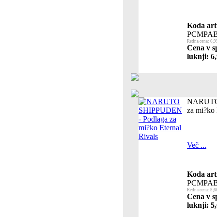
Koda art
PCMPAB
Redna cena: 6,9
Cena v s
luknji: 6
NARUTO 
za mi?ko 
Več ...
Koda art
PCMPAB
Redna cena: 5,6
Cena v s
luknji: 5