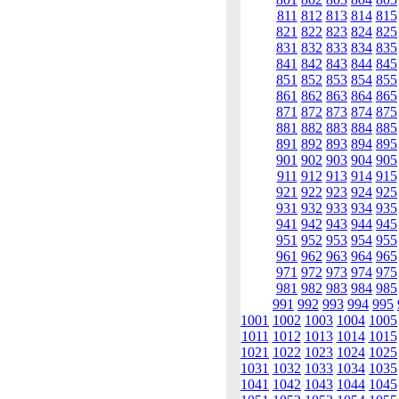
811
812
813
814
815
821
822
823
824
825
831
832
833
834
835
841
842
843
844
845
851
852
853
854
855
861
862
863
864
865
871
872
873
874
875
881
882
883
884
885
891
892
893
894
895
901
902
903
904
905
911
912
913
914
915
921
922
923
924
925
931
932
933
934
935
941
942
943
944
945
951
952
953
954
955
961
962
963
964
965
971
972
973
974
975
981
982
983
984
985
991
992
993
994
995
1001
1002
1003
1004
1005
1011
1012
1013
1014
1015
1021
1022
1023
1024
1025
1031
1032
1033
1034
1035
1041
1042
1043
1044
1045