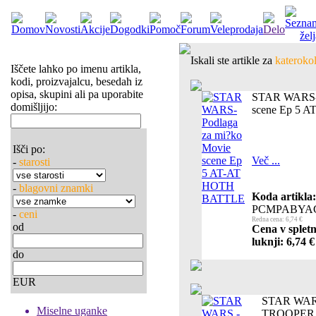
Iskali ste artikle za
katerokol
Iščete lahko po imenu artikla,
kodi, proizvajalcu, besedah iz
opisa, skupini ali pa uporabite
STAR WARS- 
domišljijo:
scene Ep 5 
Išči po:
Več ...
-
starosti
-
blagovni znamki
Koda artikla:
PCMPABYA
-
ceni
Redna cena: 6,74 €
od
Cena v spletn
luknji: 6,74 €
do
EUR
STAR WARS 
Miselne uganke
TROOPER