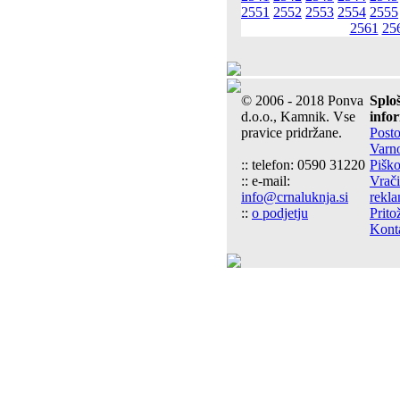
2551
2552
2553
2554
2555
2561
25
© 2006 - 2018 Ponva
Splo
d.o.o., Kamnik. Vse
info
pravice pridržane.
Post
Varn
:: telefon: 0590 31220
Piško
:: e-mail:
Vrači
info@crnaluknja.si
rekla
::
o podjetju
Prito
Kont