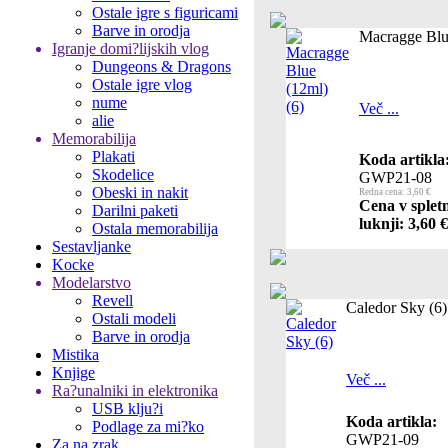
Ostale igre s figuricami
Barve in orodja
Macragge Blu
Igranje domi?lijskih vlog
Dungeons & Dragons
Ostale igre vlog
nume
Več ...
alie
Memorabilija
Plakati
Koda artikla
Skodelice
GWP21-08
Obeski in nakit
Redna cena: 3,60 €
Cena v splet
Darilni paketi
luknji: 3,60 €
Ostala memorabilija
Sestavljanke
Kocke
Modelarstvo
Revell
Caledor Sky (6)
Ostali modeli
Barve in orodja
Mistika
Knjige
Več ...
Ra?unalniki in elektronika
USB klju?i
Koda artikla:
Podlage za mi?ko
GWP21-09
Za na zrak