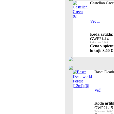
Castellan Gree
Več ...
Koda artikla:
GWP21-14
Redna cena: 3,60 €
Cena v spletn
luknji: 3,60 €
Base: Death
Več ...
Koda artikl
GWP21-15
Redna cena: 3,60 €