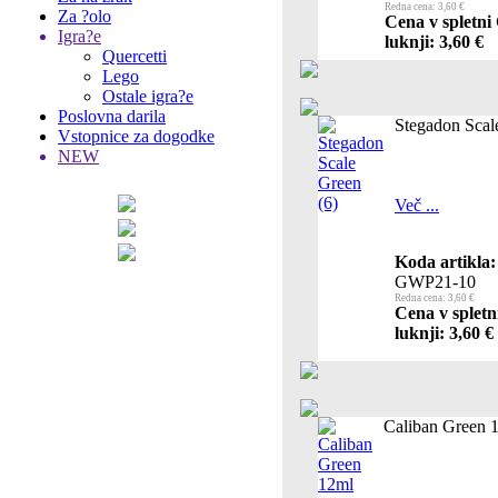
Redna cena: 3,60 €
Za ?olo
Cena v spletni
Igra?e
luknji: 3,60 €
Quercetti
Lego
Ostale igra?e
Poslovna darila
Stegadon Scal
Vstopnice za dogodke
NEW
Več ...
Koda artikla:
GWP21-10
Redna cena: 3,60 €
Cena v spletn
luknji: 3,60 €
Caliban Green 1