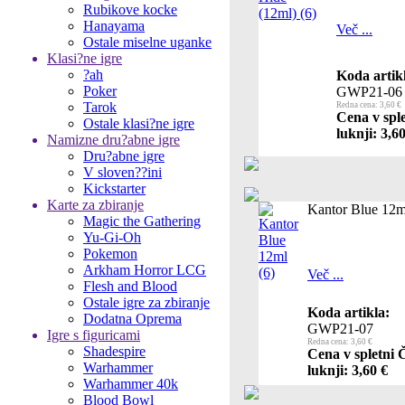
Rubikove kocke
Hanayama
Več ...
Ostale miselne uganke
Klasi?ne igre
?ah
Koda artik
Poker
GWP21-06
Tarok
Redna cena: 3,60 €
Cena v spl
Ostale klasi?ne igre
luknji: 3,6
Namizne dru?abne igre
Dru?abne igre
V sloven??ini
Kickstarter
Karte za zbiranje
Kantor Blue 12m
Magic the Gathering
Yu-Gi-Oh
Pokemon
Arkham Horror LCG
Več ...
Flesh and Blood
Ostale igre za zbiranje
Koda artikla:
Dodatna Oprema
GWP21-07
Igre s figuricami
Redna cena: 3,60 €
Shadespire
Cena v spletni 
Warhammer
luknji: 3,60 €
Warhammer 40k
Blood Bowl