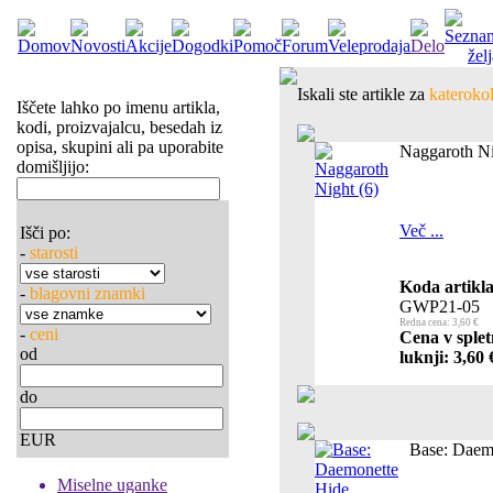
Iskali ste artikle za
katerokol
Iščete lahko po imenu artikla,
kodi, proizvajalcu, besedah iz
opisa, skupini ali pa uporabite
Naggaroth Ni
domišljijo:
Več ...
Išči po:
-
starosti
Koda artikla
-
blagovni znamki
GWP21-05
Redna cena: 3,60 €
-
ceni
Cena v splet
od
luknji: 3,60 
do
EUR
Base: Daemo
Miselne uganke