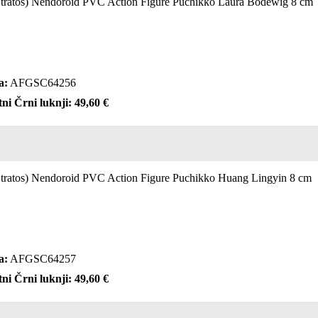
e Stratos) Nendoroid PVC Action Figure Puchikko Laura Bodewig 8 cm
a:
AFGSC64256
ni Črni luknji: 49,60 €
e Stratos) Nendoroid PVC Action Figure Puchikko Huang Lingyin 8 cm
a:
AFGSC64257
ni Črni luknji: 49,60 €