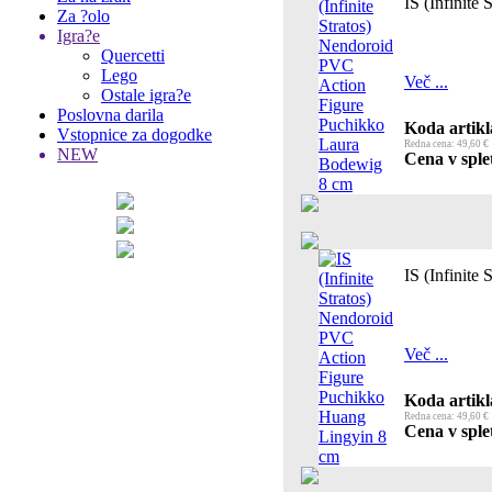
IS (Infinit
Za ?olo
Igra?e
Quercetti
Lego
Več ...
Ostale igra?e
Poslovna darila
Koda artikl
Vstopnice za dogodke
Redna cena: 49,60 €
NEW
Cena v splet
IS (Infinit
Več ...
Koda artikl
Redna cena: 49,60 €
Cena v splet