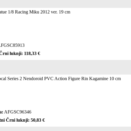
tue 1/8 Racing Miku 2012 ver. 19 cm
FGSC85913
Črni luknji: 118,33 €
ocal Series 2 Nendoroid PVC Action Figure Rin Kagamine 10 cm
a:
AFGSC96346
ni Črni luknji: 50,83 €