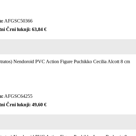
a:
AFGSC50366
ni Črni luknji: 63,84 €
 Stratos) Nendoroid PVC Action Figure Puchikko Cecilia Alcott 8 cm
a:
AFGSC64255
ni Črni luknji: 49,60 €