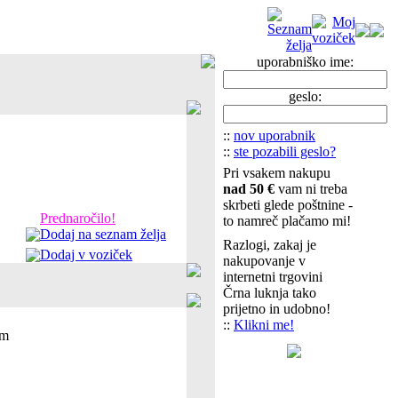
uporabniško ime:
geslo:
::
nov uporabnik
::
ste pozabili geslo?
Pri vsakem nakupu
nad 50 €
vam ni treba
skrbeti glede poštnine -
Prednaročilo!
to namreč plačamo mi!
Dodaj na seznam želja
Razlogi, zakaj je
Dodaj v voziček
nakupovanje v
internetni trgovini
Črna luknja tako
prijetno in udobno!
::
Klikni me!
cm