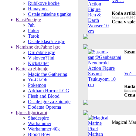
Več ...
Rubikove kocke
Hanayama
Koda artikl
Ostale miselne uganke
Redna cena: 64,86 €
Klasi?ne igre
Cena v splet
?ah
Poker
Tarok
Ostale klasi?ne igre
Namizne dru?abne igre
Sasam
Dru?abne igre
V sloven??ini
Kickstarter
Karte za zbiranje
Več ..
Magic the Gathering
Yu-Gi-Oh
Pokemon
Koda 
Arkham Horror LCG
Redna cen
Cena 
Flesh and Blood
Ostale igre za zbiranje
Dodatna Oprema
Igre s figuricami
Shadespire
Magical Mar
Warhammer
Warhammer 40k
Blood Bowl