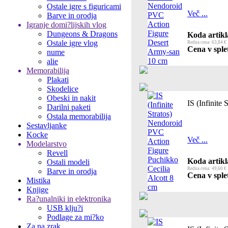
Ostale igre s figuricami
Več ...
Barve in orodja
Igranje domi?lijskih vlog
Dungeons & Dragons
Koda artikl
Ostale igre vlog
Redna cena: 63,84 €
Cena v splet
nume
alie
Memorabilija
Plakati
Skodelice
Obeski in nakit
IS (Infinite
Darilni paketi
Ostala memorabilija
Sestavljanke
Kocke
Več ...
Modelarstvo
Revell
Koda artikl
Ostali modeli
Redna cena: 49,60 €
Barve in orodja
Cena v splet
Mistika
Knjige
Ra?unalniki in elektronika
USB klju?i
Podlage za mi?ko
Za na zrak