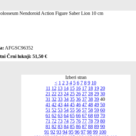
Colosseum Nendoroid Action Figure Saber Lion 10 cm
a:
AFGSC96352
tni Črni luknji: 51,50 €
Izberi stran
<
1
2
3
4
5
6
7
8
9
10
11
12
13
14
15
16
17
18
19
20
21
22
23
24
25
26
27
28
29
30
31
32
33
34
35
36
37
38
39
40
41
42
43
44
45
46
47
48
49
50
51
52
53
54
55
56
57
58
59
60
61
62
63
64
65
66
67
68
69
70
71
72
73
74
75
76
77
78
79
80
81
82
83
84
85
86
87
88
89
90
91
92
93
94
95
96
97
98
99
100