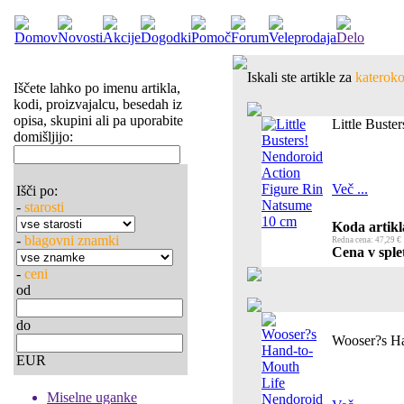
Iskali ste artikle za
katerokol
Iščete lahko po imenu artikla,
kodi, proizvajalcu, besedah iz
opisa, skupini ali pa uporabite
Little Bust
domišljijo:
Več ...
Išči po:
-
starosti
Koda artikl
-
blagovni znamki
Redna cena: 47,29 €
Cena v splet
-
ceni
od
do
Wooser?s Ha
EUR
Miselne uganke