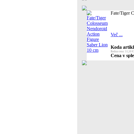
Fate/Tiger 
Več ...
Koda artikl
Redna cena: 51,50 €
Cena v sple