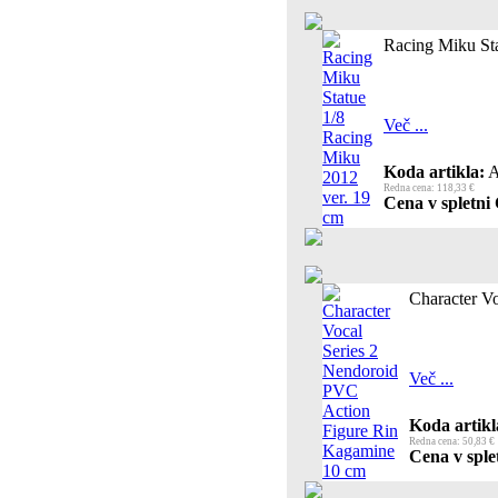
Racing Miku Sta
Več ...
Koda artikla:
A
Redna cena: 118,33 €
Cena v spletni 
Character V
Več ...
Koda artikl
Redna cena: 50,83 €
Cena v splet