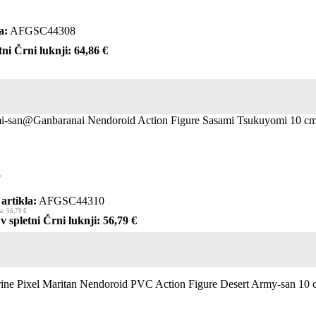
a:
AFGSC44308
ni Črni luknji: 64,86 €
i-san@Ganbaranai Nendoroid Action Figure Sasami Tsukuyomi 10 c
.
artikla:
AFGSC44310
a: 56,79 €
v spletni Črni luknji: 56,79 €
ine Pixel Maritan Nendoroid PVC Action Figure Desert Army-san 10