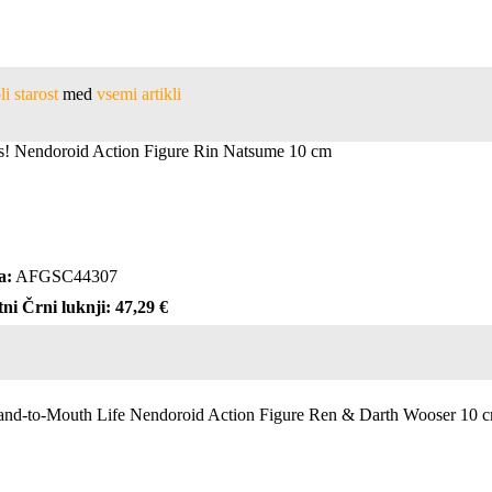
i starost
med
vsemi artikli
ers! Nendoroid Action Figure Rin Natsume 10 cm
a:
AFGSC44307
ni Črni luknji: 47,29 €
nd-to-Mouth Life Nendoroid Action Figure Ren & Darth Wooser 10 