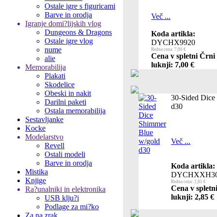
Ostale igre s figuricami
Barve in orodja
Več ...
Igranje domi?lijskih vlog
Dungeons & Dragons
Koda artikla:
Ostale igre vlog
DYCHX9920
nume
Redna cena: 7,00 €
Cena v spletni Črni
alie
luknji: 7,00 €
Memorabilija
Plakati
Skodelice
Obeski in nakit
30-Sided Dice
Darilni paketi
d30
Ostala memorabilija
Sestavljanke
Kocke
Modelarstvo
Več ...
Revell
Ostali modeli
Barve in orodja
Koda artikla:
Mistika
DYCHXXH30
Knjige
Redna cena: 2,85 €
Cena v spletn
Ra?unalniki in elektronika
luknji: 2,85 €
USB klju?i
Podlage za mi?ko
Za na zrak