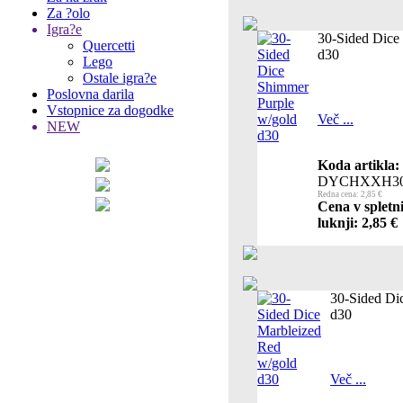
Za ?olo
Igra?e
30-Sided Dice
Quercetti
d30
Lego
Ostale igra?e
Poslovna darila
Vstopnice za dogodke
Več ...
NEW
Koda artikla:
DYCHXXH30
Redna cena: 2,85 €
Cena v spletn
luknji: 2,85 €
30-Sided Di
d30
Več ...