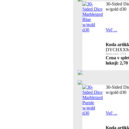
30-Sided Di
w/gold d30
Več ...
Koda artikl
DYCHXXM
Redna cena: 2,70 €
Cena v sple
luknji: 2,70
30-Sided Di
w/gold d30
Več ...
Koda artikl