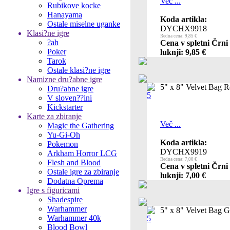
Več ...
Rubikove kocke
Hanayama
Koda artikla:
Ostale miselne uganke
DYCHX9918
Klasi?ne igre
Redna cena: 9,85 €
?ah
Cena v spletni Črni
Poker
luknji: 9,85 €
Tarok
Ostale klasi?ne igre
Namizne dru?abne igre
5" x 8" Velvet Bag R
Dru?abne igre
V sloven??ini
Kickstarter
Karte za zbiranje
Več ...
Magic the Gathering
Yu-Gi-Oh
Koda artikla:
Pokemon
DYCHX9919
Arkham Horror LCG
Redna cena: 7,00 €
Flesh and Blood
Cena v spletni Črni
Ostale igre za zbiranje
luknji: 7,00 €
Dodatna Oprema
Igre s figuricami
Shadespire
Warhammer
5" x 8" Velvet Bag G
Warhammer 40k
Blood Bowl