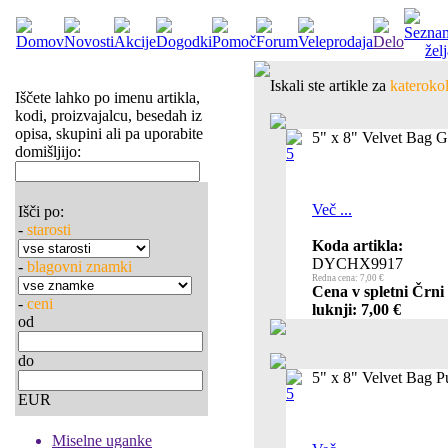
Iskali ste artikle za
katerokol
Iščete lahko po imenu artikla,
kodi, proizvajalcu, besedah iz
opisa, skupini ali pa uporabite
5" x 8" Velvet Bag G
domišljijo:
Več ...
Išči po:
-
starosti
Koda artikla:
DYCHX9917
-
blagovni znamki
Redna cena: 7,00 €
Cena v spletni Črni
-
ceni
luknji: 7,00 €
od
do
5" x 8" Velvet Bag Pu
EUR
Miselne uganke