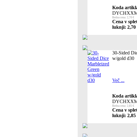
Koda artikl
DYCHXXM
Redna cena: 2,70 €
Cena v sple
luknji: 2,70
30-Sided Di
w/gold d30
Več ...
Koda artikl
DYCHXXM
Redna cena: 2,85 €
Cena v sple
luknji: 2,85