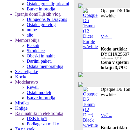
Ostale igre s figuricami
Barve in orodja
Opaque D6 16m
Igranje domi?lijskih vlog
w/white
Dungeons & Dragons
Ostale igre vlog
nume
alie
Več ...
Memorabilija
Plakati
Koda artikla:
Skodelice
DYCHX25607
Obeski in nakit
Redna cena: 3,79 €
Darilni paketi
Cena v spletni
Ostala memorabilija
luknji: 3,79 €
Sestavljanke
Kocke
Modelarstvo
Revell
Opaque D6 16m
Ostali modeli
w/white
Barve in orodja
Mistika
Knjige
Ra?unalniki in elektronika
Več ...
USB klju?i
Podlage za mi?ko
Koda artikla:
Za na zrak