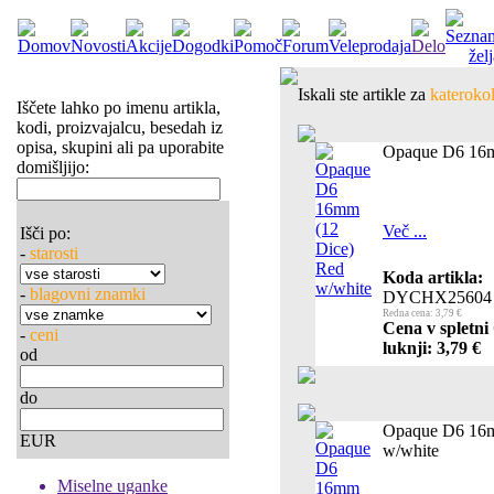
Iskali ste artikle za
katerokol
Iščete lahko po imenu artikla,
kodi, proizvajalcu, besedah iz
opisa, skupini ali pa uporabite
Opaque D6 16m
domišljijo:
Več ...
Išči po:
-
starosti
Koda artikla:
-
blagovni znamki
DYCHX25604
Redna cena: 3,79 €
Cena v spletni
-
ceni
luknji: 3,79 €
od
do
Opaque D6 16m
EUR
w/white
Miselne uganke