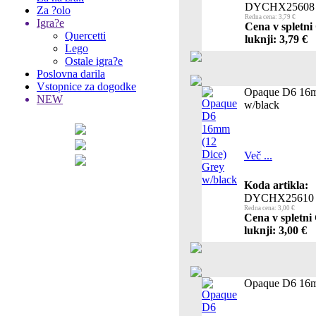
DYCHX25608
Za ?olo
Redna cena: 3,79 €
Igra?e
Cena v spletni
Quercetti
luknji: 3,79 €
Lego
Ostale igra?e
Poslovna darila
Vstopnice za dogodke
Opaque D6 16m
NEW
w/black
Več ...
Koda artikla:
DYCHX25610
Redna cena: 3,00 €
Cena v spletni
luknji: 3,00 €
Opaque D6 16m