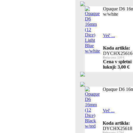
Opaque D6 16m
w/white
Več ...
Koda artikla:
DYCHX25616
Redna cena: 3,00 €
Cena v spletni
luknji: 3,00 €
Opaque D6 16m
Več ...
Koda artikla:
DYCHX25618
Redna cena: 3,79 €