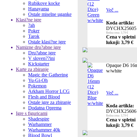
Rubikove kocke
Hanayama
Več ...
Ostale miselne uganke
Klasi?ne igre
Koda artikla:
?ah
DYCHX25605
Poker
Redna cena: 3,79 €
Tarok
Cena v spletni
Ostale klasi?ne igre
luknji: 3,79 €
Namizne dru?abne igre
Dru?abne igre
V sloven??ini
Kickstarter
Opaque D6 16m
Karte za zbiranje
w/white
Magic the Gathering
Yu-Gi-Oh
Pokemon
Arkham Horror LCG
Več ...
Flesh and Blood
Ostale igre za zbiranje
Koda artikla:
Dodatna Oprema
DYCHX25606
Igre s figuricami
Redna cena: 3,79 €
Shadespire
Cena v spletni
Warhammer
luknji: 3,79 €
Warhammer 40k
Blood Bowl