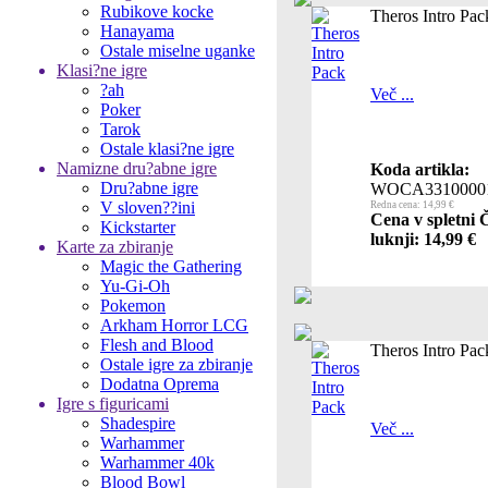
Rubikove kocke
Theros Intro Pac
Hanayama
Ostale miselne uganke
Klasi?ne igre
?ah
Več ...
Poker
Tarok
Ostale klasi?ne igre
Namizne dru?abne igre
Koda artikla:
Dru?abne igre
WOCA3310000
V sloven??ini
Redna cena: 14,99 €
Cena v spletni 
Kickstarter
luknji: 14,99 €
Karte za zbiranje
Magic the Gathering
Yu-Gi-Oh
Pokemon
Arkham Horror LCG
Flesh and Blood
Theros Intro Pac
Ostale igre za zbiranje
Dodatna Oprema
Igre s figuricami
Shadespire
Več ...
Warhammer
Warhammer 40k
Blood Bowl