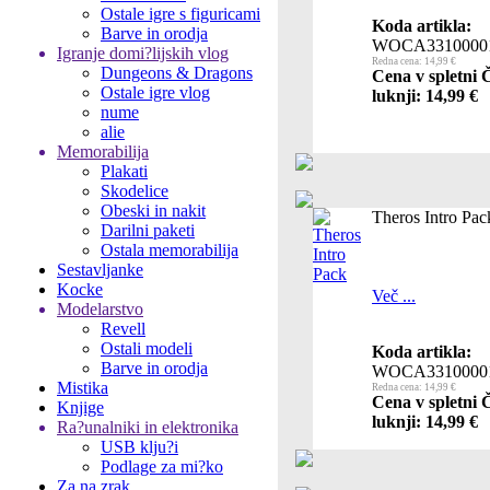
Ostale igre s figuricami
Koda artikla:
Barve in orodja
WOCA3310000
Igranje domi?lijskih vlog
Redna cena: 14,99 €
Dungeons & Dragons
Cena v spletni 
Ostale igre vlog
luknji: 14,99 €
nume
alie
Memorabilija
Plakati
Skodelice
Obeski in nakit
Theros Intro Pac
Darilni paketi
Ostala memorabilija
Sestavljanke
Kocke
Več ...
Modelarstvo
Revell
Ostali modeli
Koda artikla:
Barve in orodja
WOCA3310000
Mistika
Redna cena: 14,99 €
Cena v spletni 
Knjige
luknji: 14,99 €
Ra?unalniki in elektronika
USB klju?i
Podlage za mi?ko
Za na zrak