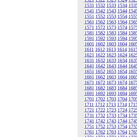
1531
1532
1533
1534
153
1541
1542
1543
1544
154
1551
1552
1553
1554
155
1561
1562
1563
1564
156
1571
1572
1573
1574
157
1581
1582
1583
1584
158
1591
1592
1593
1594
159
1601
1602
1603
1604
160
1611
1612
1613
1614
161
1621
1622
1623
1624
162
1631
1632
1633
1634
163
1641
1642
1643
1644
164
1651
1652
1653
1654
165
1661
1662
1663
1664
166
1671
1672
1673
1674
167
1681
1682
1683
1684
168
1691
1692
1693
1694
169
1701
1702
1703
1704
170
1711
1712
1713
1714
171
1721
1722
1723
1724
172
1731
1732
1733
1734
173
1741
1742
1743
1744
174
1751
1752
1753
1754
175
1761
1762
1763
1764
176