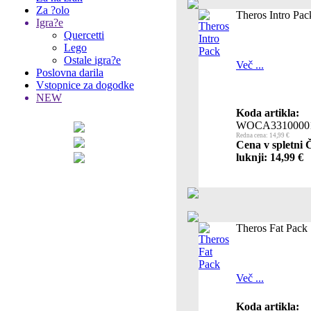
Za ?olo
Theros Intro Pac
Igra?e
Quercetti
Lego
Ostale igra?e
Več ...
Poslovna darila
Vstopnice za dogodke
NEW
Koda artikla:
WOCA3310000
Redna cena: 14,99 €
Cena v spletni 
luknji: 14,99 €
Theros Fat Pack
Več ...
Koda artikla: