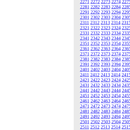
2271
2272
2273
2274
227
2281
2282
2283
2284
228
2291
2292
2293
2294
229
2301
2302
2303
2304
230
2311
2312
2313
2314
231
2321
2322
2323
2324
232
2331
2332
2333
2334
233
2341
2342
2343
2344
234
2351
2352
2353
2354
235
2361
2362
2363
2364
236
2371
2372
2373
2374
237
2381
2382
2383
2384
238
2391
2392
2393
2394
239
2401
2402
2403
2404
240
2411
2412
2413
2414
241
2421
2422
2423
2424
242
2431
2432
2433
2434
243
2441
2442
2443
2444
244
2451
2452
2453
2454
245
2461
2462
2463
2464
246
2471
2472
2473
2474
247
2481
2482
2483
2484
248
2491
2492
2493
2494
249
2501
2502
2503
2504
250
2511
2512
2513
2514
251