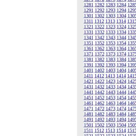
1281
1282
1283
1284
128
1291
1292
1293
1294
129
1301
1302
1303
1304
130
1311
1312
1313
1314
131
1321
1322
1323
1324
132
1331
1332
1333
1334
133
1341
1342
1343
1344
134
1351
1352
1353
1354
135
1361
1362
1363
1364
136
1371
1372
1373
1374
137
1381
1382
1383
1384
138
1391
1392
1393
1394
139
1401
1402
1403
1404
140
1411
1412
1413
1414
141
1421
1422
1423
1424
142
1431
1432
1433
1434
143
1441
1442
1443
1444
144
1451
1452
1453
1454
145
1461
1462
1463
1464
146
1471
1472
1473
1474
147
1481
1482
1483
1484
148
1491
1492
1493
1494
149
1501
1502
1503
1504
150
1511
1512
1513
1514
151
1521
1522
1523
1524
152