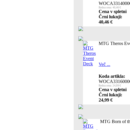
WOCA3314000
Redna cena: 40,46 €
Cena v spletni
Črni luknji:
40,46 €
MTG Theros Ev
Več ...
Koda artikla:
WOCA3316000
Redna cena: 24,99 €
Cena v spletni
Črni luknji:
24,99 €
MTG Born of th