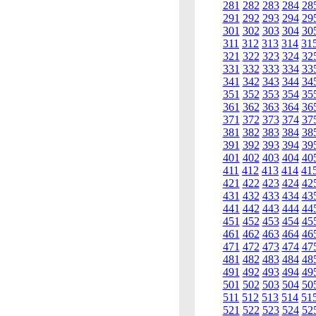
281
282
283
284
28
291
292
293
294
29
301
302
303
304
30
311
312
313
314
31
321
322
323
324
32
331
332
333
334
33
341
342
343
344
34
351
352
353
354
35
361
362
363
364
36
371
372
373
374
37
381
382
383
384
38
391
392
393
394
39
401
402
403
404
40
411
412
413
414
41
421
422
423
424
42
431
432
433
434
43
441
442
443
444
44
451
452
453
454
45
461
462
463
464
46
471
472
473
474
47
481
482
483
484
48
491
492
493
494
49
501
502
503
504
50
511
512
513
514
51
521
522
523
524
52