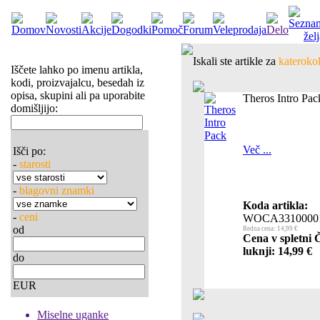
Iskali ste artikle za
katerokol
Iščete lahko po imenu artikla,
kodi, proizvajalcu, besedah iz
opisa, skupini ali pa uporabite
Theros Intro Pac
domišljijo:
Več ...
Išči po:
-
starosti
-
blagovni znamki
Koda artikla:
-
ceni
WOCA3310000
od
Redna cena: 14,99 €
Cena v spletni 
luknji: 14,99 €
do
EUR
Miselne uganke