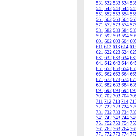
531
532
533
534
53
541
542
543
544
54
551
552
553
554
55
561
562
563
564
56
571
572
573
574
57
581
582
583
584
58
591
592
593
594
59
601
602
603
604
60
611
612
613
614
61
621
622
623
624
62
631
632
633
634
63
641
642
643
644
64
651
652
653
654
65
661
662
663
664
66
671
672
673
674
67
681
682
683
684
68
691
692
693
694
69
701
702
703
704
70
711
712
713
714
71
721
722
723
724
72
731
732
733
734
73
741
742
743
744
74
751
752
753
754
75
761
762
763
764
76
771
772
773
774
77