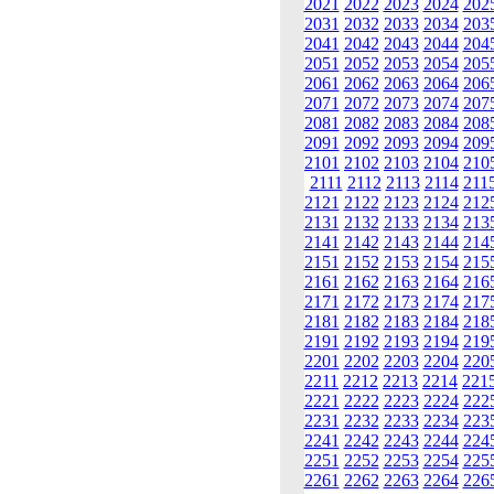
2021
2022
2023
2024
202
2031
2032
2033
2034
203
2041
2042
2043
2044
204
2051
2052
2053
2054
205
2061
2062
2063
2064
206
2071
2072
2073
2074
207
2081
2082
2083
2084
208
2091
2092
2093
2094
209
2101
2102
2103
2104
210
2111
2112
2113
2114
211
2121
2122
2123
2124
212
2131
2132
2133
2134
213
2141
2142
2143
2144
214
2151
2152
2153
2154
215
2161
2162
2163
2164
216
2171
2172
2173
2174
217
2181
2182
2183
2184
218
2191
2192
2193
2194
219
2201
2202
2203
2204
220
2211
2212
2213
2214
221
2221
2222
2223
2224
222
2231
2232
2233
2234
223
2241
2242
2243
2244
224
2251
2252
2253
2254
225
2261
2262
2263
2264
226