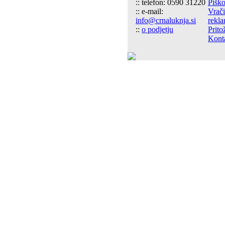
:: telefon: 0590 31220
Piško
:: e-mail:
Vrači
info@crnaluknja.si
rekla
::
o podjetju
Prito
Kont