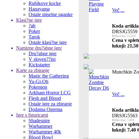
Rubikove kocke
Hanayama
Več ...
Ostale miselne uganke
Klasi?ne igre
?ah
Koda artikla
Poker
DRSJG5559
Tarok
Redna cena: 21,50 €
Cena v splet
Ostale klasi?ne igre
luknji: 21,50
Namizne dru?abne igre
Dru?abne igre
V sloven??ini
Kickstarter
Karte za zbiranje
Munchkin Zo
Magic the Gathering
Yu-Gi-Oh
Pokemon
Arkham Horror LCG
Več ...
Flesh and Blood
Ostale igre za zbiranje
Dodatna Oprema
Koda artikla
Igre s figuricami
DRSJG5563
Shadespire
Redna cena: 7,40 €
Cena v splet
Warhammer
luknji: 7,40 
Warhammer 40k
Blood Bowl