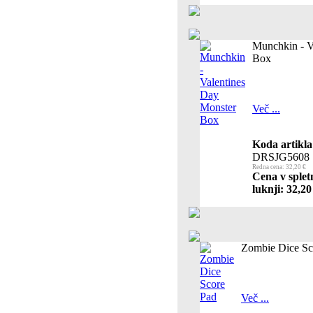
Munchkin - V
Box
Več ...
Koda artikla
DRSJG5608
Redna cena: 32,20 €
Cena v splet
luknji: 32,20
Zombie Dice Sc
Več ...