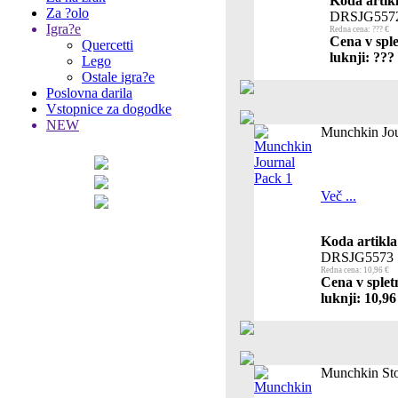
Koda artikl
Za ?olo
DRSJG557
Igra?e
Redna cena: ??? €
Cena v sple
Quercetti
luknji: ???
Lego
Ostale igra?e
Poslovna darila
Vstopnice za dogodke
NEW
Munchkin Jou
Več ...
Koda artikla
DRSJG5573
Redna cena: 10,96 €
Cena v splet
luknji: 10,96
Munchkin Sto