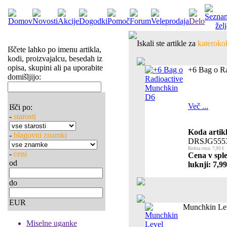
Iskali ste artikle za
katerokol
Iščete lahko po imenu artikla,
kodi, proizvajalcu, besedah iz
opisa, skupini ali pa uporabite
+6 Bag o R
domišljijo:
Več ...
Išči po:
-
starosti
Koda artikl
-
blagovni znamki
DRSJG555
Redna cena: 7,99 €
-
ceni
Cena v sple
od
luknji: 7,99
do
EUR
Munchkin Lev
Miselne uganke