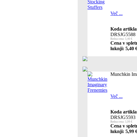
Več ...
Koda artikla
DRSJG5588
Redna cena: 5,40 €
Cena v splet
luknji: 5,40 
Munchkin Ima
Več ...
Koda artikla
DRSJG5593
Redna cena: 5,99 €
Cena v splet
luknji: 5,99 