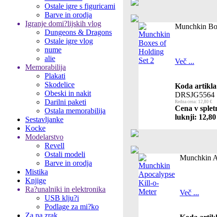
Ostale igre s figuricami
Barve in orodja
Igranje domi?lijskih vlog
Munchkin Box
Dungeons & Dragons
Ostale igre vlog
nume
alie
Več ...
Memorabilija
Plakati
Skodelice
Koda artikla
Obeski in nakit
DRSJG5564
Darilni paketi
Redna cena: 12,80 €
Cena v splet
Ostala memorabilija
luknji: 12,80
Sestavljanke
Kocke
Modelarstvo
Revell
Ostali modeli
Munchkin A
Barve in orodja
Mistika
Knjige
Ra?unalniki in elektronika
Več ...
USB klju?i
Podlage za mi?ko
Za na zrak