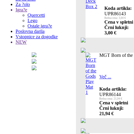
Za ?olo
Koda artikla:
Igra?e
UPR86143
Quercetti
Redna cena: 3,00 €
Lego
Cena v spletni
Ostale igra?e
Črni luknji:
Poslovna darila
3,00 €
Vstopnice za dogodke
NEW
MGT Born of the 
Več ...
Koda artikla:
UPR86144
Redna cena: 21,94 €
Cena v spletni
Črni luknji:
21,94 €