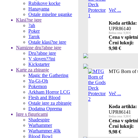
Rubikove kocke
Hanayama
Več ...
Ostale miselne uganke
Klasi?ne igre
Koda artikla:
?ah
UPR86140
Poker
Redna cena: 9,98 €
Tarok
Cena v spletn
Ostale klasi?ne igre
Črni luknji:
Namizne dru?abne igre
9,98 €
Dru?abne igre
V sloven??ini
Kickstarter
Karte za zbiranje
MTG Born of t
Magic the Gathering
Yu-Gi-Oh
Pokemon
Arkham Horror LCG
Več ...
Flesh and Blood
Ostale igre za zbiranje
Koda artikla:
Dodatna Oprema
UPR86141
Igre s figuricami
Redna cena: 9,98 €
Shadespire
Cena v spletn
Warhammer
Črni luknji:
Warhammer 40k
9,98 €
Blood Bowl