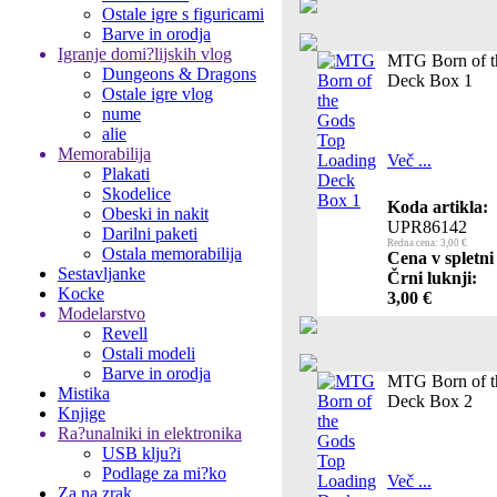
Ostale igre s figuricami
Barve in orodja
Igranje domi?lijskih vlog
MTG Born of t
Dungeons & Dragons
Deck Box 1
Ostale igre vlog
nume
alie
Memorabilija
Več ...
Plakati
Skodelice
Koda artikla:
Obeski in nakit
UPR86142
Darilni paketi
Redna cena: 3,00 €
Ostala memorabilija
Cena v spletni
Sestavljanke
Črni luknji:
Kocke
3,00 €
Modelarstvo
Revell
Ostali modeli
Barve in orodja
MTG Born of t
Mistika
Deck Box 2
Knjige
Ra?unalniki in elektronika
USB klju?i
Podlage za mi?ko
Več ...
Za na zrak