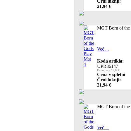
Črni luknji:
21,94 €
MGT Born of the 
Več ...
Koda artikla:
UPR86147
Redna cena: 21,94 €
Cena v spletni
Črni luknji:
21,94 €
MGT Born of the 
Več ...