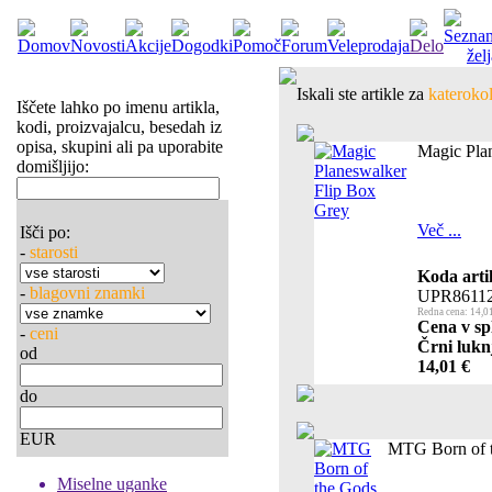
Iskali ste artikle za
katerokol
Iščete lahko po imenu artikla,
kodi, proizvajalcu, besedah iz
opisa, skupini ali pa uporabite
Magic Pla
domišljijo:
Več ...
Išči po:
-
starosti
Koda arti
-
blagovni znamki
UPR8611
Redna cena: 14,0
Cena v sp
-
ceni
Črni luknj
od
14,01 €
do
EUR
MTG Born of t
Miselne uganke