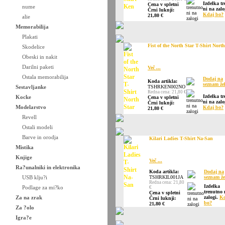
Izdelka t
Cena v spletni
nume
ni na zalo
Črni luknji:
Kdaj bo?
21,80 €
alie
Memorabilija
Plakati
Fist of the North Star T-Shirt North
Skodelice
Obeski in nakit
Darilni paketi
Več ...
Ostala memorabilija
Dodaj na
Koda artikla:
seznam že
Sestavljanke
TSHRKEN002NO
Redna cena: 21,80 €
Izdelka t
Kocke
Cena v spletni
ni na zalo
Črni luknji:
Modelarstvo
Kdaj bo?
21,80 €
Revell
Ostali modeli
Barve in orodja
Kilari Ladies T-Shirt Na-San
Mistika
Knjige
Več ...
Ra?unalniki in elektronika
Koda artikla:
Dodaj na
USB klju?i
TSHRKIL001JA
seznam že
Redna cena: 21,80
Izdelka
Podlage za mi?ko
€
trenutno 
Cena v spletni
Za na zrak
zalogi.
Kd
Črni luknji:
bo?
21,80 €
Za ?olo
Igra?e