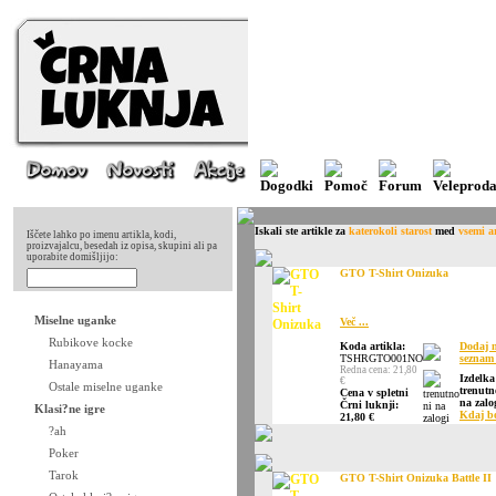
Iskali ste artikle za
katerokoli starost
med
vsemi ar
Iščete lahko po imenu artikla, kodi,
proizvajalcu, besedah iz opisa, skupini ali pa
uporabite domišljijo:
GTO T-Shirt Onizuka
Miselne uganke
Več ...
Rubikove kocke
Koda artikla:
Dodaj 
TSHRGTO001NO
seznam 
Hanayama
Redna cena: 21,80
Izdelka
€
Ostale miselne uganke
trenutn
Cena v spletni
na zalo
Črni luknji:
Klasi?ne igre
Kdaj b
21,80 €
?ah
Poker
Tarok
GTO T-Shirt Onizuka Battle II