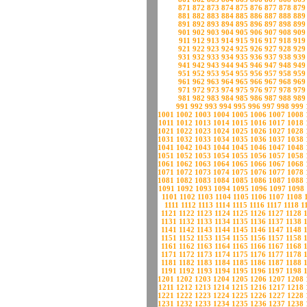
871
872
873
874
875
876
877
878
879
881
882
883
884
885
886
887
888
889
891
892
893
894
895
896
897
898
899
901
902
903
904
905
906
907
908
909
911
912
913
914
915
916
917
918
919
921
922
923
924
925
926
927
928
929
931
932
933
934
935
936
937
938
939
941
942
943
944
945
946
947
948
949
951
952
953
954
955
956
957
958
959
961
962
963
964
965
966
967
968
969
971
972
973
974
975
976
977
978
979
981
982
983
984
985
986
987
988
989
991
992
993
994
995
996
997
998
999
1001
1002
1003
1004
1005
1006
1007
1008
1011
1012
1013
1014
1015
1016
1017
1018
1021
1022
1023
1024
1025
1026
1027
1028
1031
1032
1033
1034
1035
1036
1037
1038
1041
1042
1043
1044
1045
1046
1047
1048
1051
1052
1053
1054
1055
1056
1057
1058
1061
1062
1063
1064
1065
1066
1067
1068
1071
1072
1073
1074
1075
1076
1077
1078
1081
1082
1083
1084
1085
1086
1087
1088
1091
1092
1093
1094
1095
1096
1097
1098
1101
1102
1103
1104
1105
1106
1107
1108
1111
1112
1113
1114
1115
1116
1117
1118
1
1121
1122
1123
1124
1125
1126
1127
1128
1131
1132
1133
1134
1135
1136
1137
1138
1141
1142
1143
1144
1145
1146
1147
1148
1151
1152
1153
1154
1155
1156
1157
1158
1161
1162
1163
1164
1165
1166
1167
1168
1171
1172
1173
1174
1175
1176
1177
1178
1181
1182
1183
1184
1185
1186
1187
1188
1191
1192
1193
1194
1195
1196
1197
1198
1201
1202
1203
1204
1205
1206
1207
1208
1211
1212
1213
1214
1215
1216
1217
1218
1221
1222
1223
1224
1225
1226
1227
1228
1231
1232
1233
1234
1235
1236
1237
1238