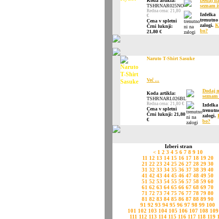
Koda artikla:
Dodaj n
TSHRNAR025NO
seznam ž
Redna cena: 21,80
Izdelka
€
trenutno
Cena v spletni
zalogi.
K
Črni luknji:
bo?
21,80 €
Naruto T-Shirt Sasuke
Več ...
Dodaj 
Koda artikla:
seznam 
TSHRNARL026BL
Redna cena: 21,80 €
Izdelka
Cena v spletni
trenutn
Črni luknji: 21,80
zalogi.
€
bo?
Izberi stran
<
1
2
3
4
5
6
7
8
9
10
11
12
13
14
15
16
17
18
19
20
21
22
23
24
25
26
27
28
29
30
31
32
33
34
35
36
37
38
39
40
41
42
43
44
45
46
47
48
49
50
51
52
53
54
55
56
57
58
59
60
61
62
63
64
65
66
67
68
69
70
71
72
73
74
75
76
77
78
79
80
81
82
83
84
85
86
87
88
89
90
91
92
93
94
95
96
97
98
99
100
101
102
103
104
105
106
107
108
109
111
112
113
114
115
116
117
118
119