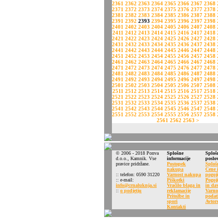
2361
2362
2363
2364
2365
2366
2367
2368
2371
2372
2373
2374
2375
2376
2377
2378
2381
2382
2383
2384
2385
2386
2387
2388
2391
2392
2393
2394
2395
2396
2397
2398
2401
2402
2403
2404
2405
2406
2407
2408
2411
2412
2413
2414
2415
2416
2417
2418
2421
2422
2423
2424
2425
2426
2427
2428
2431
2432
2433
2434
2435
2436
2437
2438
2441
2442
2443
2444
2445
2446
2447
2448
2451
2452
2453
2454
2455
2456
2457
2458
2461
2462
2463
2464
2465
2466
2467
2468
2471
2472
2473
2474
2475
2476
2477
2478
2481
2482
2483
2484
2485
2486
2487
2488
2491
2492
2493
2494
2495
2496
2497
2498
2501
2502
2503
2504
2505
2506
2507
2508
2511
2512
2513
2514
2515
2516
2517
2518
2521
2522
2523
2524
2525
2526
2527
2528
2531
2532
2533
2534
2535
2536
2537
2538
2541
2542
2543
2544
2545
2546
2547
2548
2551
2552
2553
2554
2555
2556
2557
2558
2561
2562
2563
>
© 2006 - 2018 Ponva
Splošne
Sploš
d.o.o., Kamnik. Vse
informacije
poslo
pravice pridržane.
Postopek
Sploš
nakupa
Cene i
:: telefon: 0590 31220
Varnost nakupa
pogoj
:: e-mail:
Piškotki
Pogoj
info@crnaluknja.si
Vračilo blaga in
in da
::
o podjetju
reklamacije
Varno
Pritožbe in
podat
spori
Avtors
Kontakti