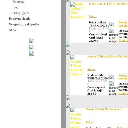
Quercetti
Kilari Ladies T-Shirt Toridosh
Lego
Ostale igra?e
Več ...
Poslovna darila
Koda artikla:
Dodaj 
Vstopnice za dogodke
TSHRKIL002BL
seznam 
Redna cena: 21,80
NEW
Izdelka
€
trenutn
Cena v spletni
na zalo
Črni luknji:
Kdaj b
21,80 €
Naruto T-Shirt Kakashi Chidori
Več ...
Koda artikla:
Dodaj 
TSHRNAR024NO
seznam 
Redna cena: 21,80
Izdelka
€
trenutn
Cena v spletni
na zalo
Črni luknji:
Kdaj b
21,80 €
Naruto T-Shirt Naruto Kyubi
Več ...