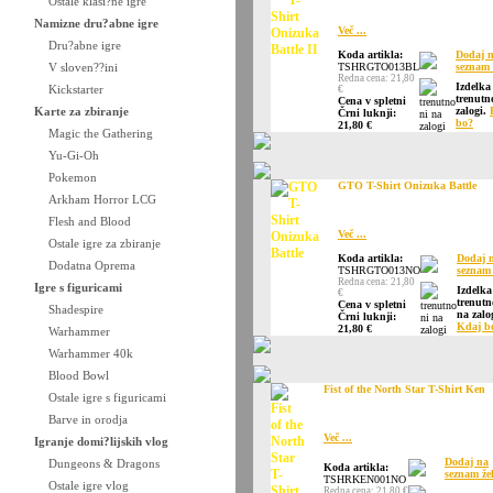
Ostale klasi?ne igre
Namizne dru?abne igre
Več ...
Dru?abne igre
Koda artikla:
Dodaj 
V sloven??ini
TSHRGTO013BL
seznam 
Redna cena: 21,80
Izdelka
Kickstarter
€
trenutn
Cena v spletni
Karte za zbiranje
zalogi.
Črni luknji:
bo?
21,80 €
Magic the Gathering
Yu-Gi-Oh
Pokemon
GTO T-Shirt Onizuka Battle
Arkham Horror LCG
Flesh and Blood
Več ...
Ostale igre za zbiranje
Koda artikla:
Dodaj 
Dodatna Oprema
TSHRGTO013NO
seznam 
Redna cena: 21,80
Igre s figuricami
Izdelka
€
trenutn
Cena v spletni
Shadespire
na zalo
Črni luknji:
Kdaj b
21,80 €
Warhammer
Warhammer 40k
Blood Bowl
Fist of the North Star T-Shirt Ken
Ostale igre s figuricami
Barve in orodja
Več ...
Igranje domi?lijskih vlog
Dodaj na
Dungeons & Dragons
Koda artikla:
seznam že
TSHRKEN001NO
Ostale igre vlog
Redna cena: 21,80 €