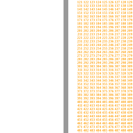
121
122
123
124
125
126
127
128
129
131
132
133
134
135
136
137
138
139
141
142
143
144
145
146
147
148
149
151
152
153
154
155
156
157
158
159
161
162
163
164
165
166
167
168
169
171
172
173
174
175
176
177
178
179
181
182
183
184
185
186
187
188
189
191
192
193
194
195
196
197
198
199
201
202
203
204
205
206
207
208
209
211
212
213
214
215
216
217
218
219
221
222
223
224
225
226
227
228
229
231
232
233
234
235
236
237
238
239
241
242
243
244
245
246
247
248
249
251
252
253
254
255
256
257
258
259
261
262
263
264
265
266
267
268
269
271
272
273
274
275
276
277
278
279
281
282
283
284
285
286
287
288
289
291
292
293
294
295
296
297
298
299
301
302
303
304
305
306
307
308
309
311
312
313
314
315
316
317
318
319
321
322
323
324
325
326
327
328
329
331
332
333
334
335
336
337
338
339
341
342
343
344
345
346
347
348
349
351
352
353
354
355
356
357
358
359
361
362
363
364
365
366
367
368
369
371
372
373
374
375
376
377
378
379
381
382
383
384
385
386
387
388
389
391
392
393
394
395
396
397
398
399
401
402
403
404
405
406
407
408
409
411
412
413
414
415
416
417
418
419
421
422
423
424
425
426
427
428
429
431
432
433
434
435
436
437
438
439
441
442
443
444
445
446
447
448
449
451
452
453
454
455
456
457
458
459
461
462
463
464
465
466
467
468
469
471
472
473
474
475
476
477
478
479
481
482
483
484
485
486
487
488
489