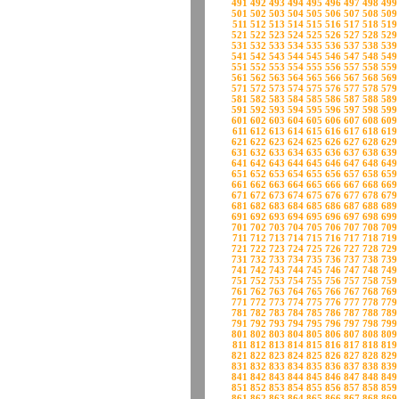
491
492
493
494
495
496
497
498
499
501
502
503
504
505
506
507
508
509
511
512
513
514
515
516
517
518
519
521
522
523
524
525
526
527
528
529
531
532
533
534
535
536
537
538
539
541
542
543
544
545
546
547
548
549
551
552
553
554
555
556
557
558
559
561
562
563
564
565
566
567
568
569
571
572
573
574
575
576
577
578
579
581
582
583
584
585
586
587
588
589
591
592
593
594
595
596
597
598
599
601
602
603
604
605
606
607
608
609
611
612
613
614
615
616
617
618
619
621
622
623
624
625
626
627
628
629
631
632
633
634
635
636
637
638
639
641
642
643
644
645
646
647
648
649
651
652
653
654
655
656
657
658
659
661
662
663
664
665
666
667
668
669
671
672
673
674
675
676
677
678
679
681
682
683
684
685
686
687
688
689
691
692
693
694
695
696
697
698
699
701
702
703
704
705
706
707
708
709
711
712
713
714
715
716
717
718
719
721
722
723
724
725
726
727
728
729
731
732
733
734
735
736
737
738
739
741
742
743
744
745
746
747
748
749
751
752
753
754
755
756
757
758
759
761
762
763
764
765
766
767
768
769
771
772
773
774
775
776
777
778
779
781
782
783
784
785
786
787
788
789
791
792
793
794
795
796
797
798
799
801
802
803
804
805
806
807
808
809
811
812
813
814
815
816
817
818
819
821
822
823
824
825
826
827
828
829
831
832
833
834
835
836
837
838
839
841
842
843
844
845
846
847
848
849
851
852
853
854
855
856
857
858
859
861
862
863
864
865
866
867
868
869