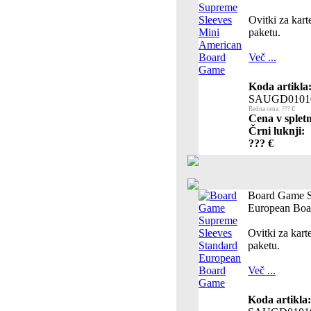
Ovitki za kar
paketu.
Več ...
Koda artikla
SAUGD0101
Redna cena: ??? €
Cena v spletn
Črni luknji:
??? €
Board Game S
European Bo
Ovitki za kar
paketu.
Več ...
Koda artikla: