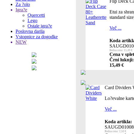
Flip Deck Ca
Za ?olo
Igra?e
Etui za shra
Quercetti
standard si
Lego
Ostale igra?e
Več ...
Poslovna darila
Vstopnice za dogodke
Koda artikl
NEW
SAUGD010
Redna cena: 15,49 €
Cena v sple
Črni luknji:
15,49 €
Card Dividers 
Lo?evalne kar
Več ...
Koda artikla:
SAUGD01008
Redna cena: 2,50 €