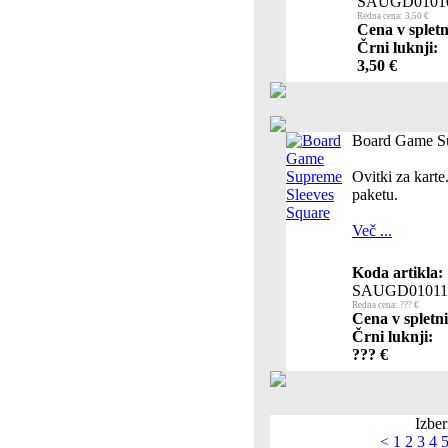
SAUGD0101
Redna cena: 3,50 €
Cena v spletn
Črni luknji:
3,50 €
Board Game Su
Ovitki za kart
paketu.
Več ...
Koda artikla:
SAUGD01011
Redna cena: ??? €
Cena v spletni
Črni luknji:
??? €
Izber
<
1
2
3
4