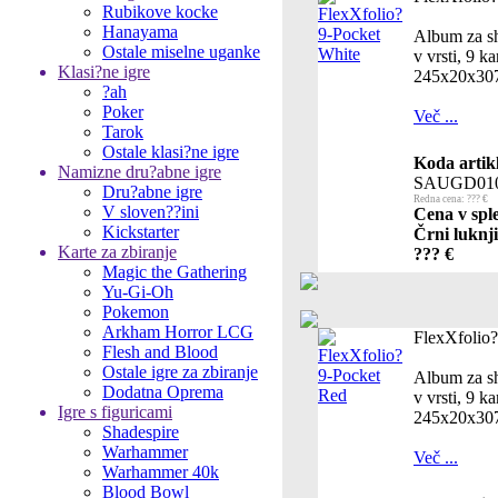
Rubikove kocke
Hanayama
Album za shr
Ostale miselne uganke
v vrsti, 9 ka
Klasi?ne igre
245x20x3
?ah
Poker
Več ...
Tarok
Ostale klasi?ne igre
Koda artik
Namizne dru?abne igre
SAUGD01
Dru?abne igre
Redna cena: ??? €
V sloven??ini
Cena v sple
Kickstarter
Črni luknji
Karte za zbiranje
??? €
Magic the Gathering
Yu-Gi-Oh
Pokemon
Arkham Horror LCG
FlexXfolio
Flesh and Blood
Ostale igre za zbiranje
Album za shr
Dodatna Oprema
v vrsti, 9 ka
Igre s figuricami
245x20x3
Shadespire
Warhammer
Več ...
Warhammer 40k
Blood Bowl