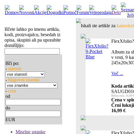
Iskali ste artikle za
katerokol
Iščete lahko po imenu artikla,
kodi, proizvajalcu, besedah iz
opisa, skupini ali pa uporabite
FlexXfolio?
domišljijo:
Album za shr
v vrsti, 9 ka
245x20x3
Išči po:
-
starosti
Več ...
-
blagovni znamki
Koda artik
-
ceni
SAUGD01
od
Redna cena: 16,99 
Cena v sple
Črni luknji
do
16,99 €
EUR
Miselne uganke
FlexXfolio?