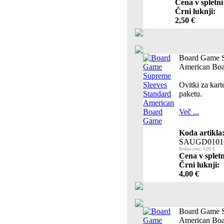
Cena v spletni
Črni luknji:
2,50 €
Board Game S
American Bo
Ovitki za kar
paketu.
Več ...
Koda artikla
SAUGD0101
Redna cena: 4,00 €
Cena v spletn
Črni luknji:
4,00 €
Board Game S
American Bo