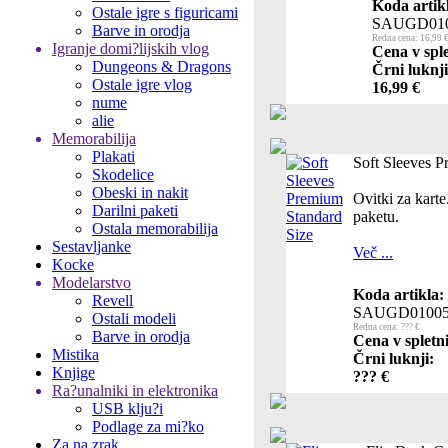
Koda artik
Ostale igre s figuricami
SAUGD01
Barve in orodja
Redna cena: 16,99 
Igranje domi?lijskih vlog
Cena v sple
Dungeons & Dragons
Črni luknji
Ostale igre vlog
16,99 €
nume
alie
Memorabilija
Plakati
Soft Sleeves P
Skodelice
Obeski in nakit
Ovitki za kar
Darilni paketi
paketu.
Ostala memorabilija
Sestavljanke
Več ...
Kocke
Modelarstvo
Koda artikla:
Revell
SAUGD0100
Ostali modeli
Redna cena: ??? €
Barve in orodja
Cena v spletn
Mistika
Črni luknji:
Knjige
??? €
Ra?unalniki in elektronika
USB klju?i
Podlage za mi?ko
Za na zrak