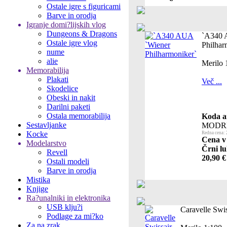
Ostale igre s figuricami
Barve in orodja
Igranje domi?lijskih vlog
Dungeons & Dragons
`A340 
Ostale igre vlog
Philhar
nume
alie
Merilo 
Memorabilija
Plakati
Več ...
Skodelice
Obeski in nakit
Darilni paketi
Ostala memorabilija
Koda ar
Sestavljanke
MODR
Kocke
Redna cena: 
Cena v 
Modelarstvo
Črni lu
Revell
20,90 €
Ostali modeli
Barve in orodja
Mistika
Knjige
Ra?unalniki in elektronika
USB klju?i
Caravelle Swis
Podlage za mi?ko
Za na zrak