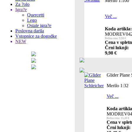
Merilo 1:100
Za ?olo
Igra?e
Quercetti
Več ...
Lego
Ostale igra?e
Koda artikla:
Poslovna darila
MODREV042
Vstopnice za dogodke
Redna cena: 9,98 €
NEW
Cena v spletn
Črni luknji:
9,98 €
Glider Plane 
Merilo 1:32
Več ...
Koda artikla
MODREV04
Redna cena: 15,49 €
Cena v splet
Črni luknji: