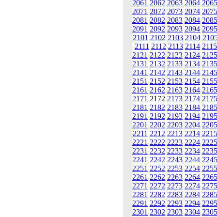
2061
2062
2063
2064
206
2071
2072
2073
2074
207
2081
2082
2083
2084
208
2091
2092
2093
2094
209
2101
2102
2103
2104
210
2111
2112
2113
2114
2115
2121
2122
2123
2124
212
2131
2132
2133
2134
213
2141
2142
2143
2144
214
2151
2152
2153
2154
215
2161
2162
2163
2164
216
2171
2172
2173
2174
217
2181
2182
2183
2184
218
2191
2192
2193
2194
219
2201
2202
2203
2204
220
2211
2212
2213
2214
221
2221
2222
2223
2224
222
2231
2232
2233
2234
223
2241
2242
2243
2244
224
2251
2252
2253
2254
225
2261
2262
2263
2264
226
2271
2272
2273
2274
227
2281
2282
2283
2284
228
2291
2292
2293
2294
229
2301
2302
2303
2304
230