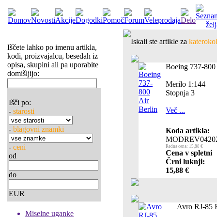
Iskali ste artikle za
katerokol
Iščete lahko po imenu artikla,
kodi, proizvajalcu, besedah iz
opisa, skupini ali pa uporabite
Boeing 737-800 
domišljijo:
Merilo 1:144
Stopnja 3
Išči po:
Več ...
-
starosti
-
blagovni znamki
Koda artikla:
MODREV0420
-
ceni
Redna cena: 15,88 €
Cena v spletni
od
Črni luknji:
15,88 €
do
EUR
Avro RJ-85 
Miselne uganke