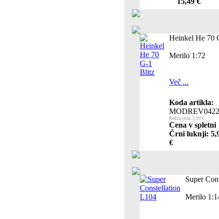
15,49 €
Heinkel He 70 G
Merilo 1:72
Več ...
Koda artikla:
MODREV0422
Redna cena: 5,99 €
Cena v spletni
Črni luknji: 5,
€
Super Cons
Merilo 1:1