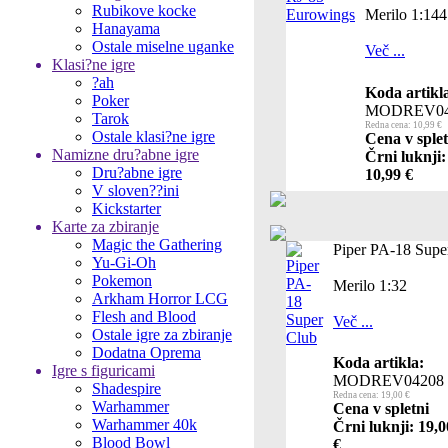
Rubikove kocke
Merilo 1:144
Hanayama
Ostale miselne uganke
Več ...
Klasi?ne igre
?ah
Koda artikl
Poker
MODREV04
Tarok
Redna cena: 10,99 €
Ostale klasi?ne igre
Cena v splet
Namizne dru?abne igre
Črni luknji:
Dru?abne igre
10,99 €
V sloven??ini
Kickstarter
Karte za zbiranje
Magic the Gathering
Piper PA-18 Supe
Yu-Gi-Oh
Pokemon
Merilo 1:32
Arkham Horror LCG
Flesh and Blood
Več ...
Ostale igre za zbiranje
Dodatna Oprema
Koda artikla:
Igre s figuricami
MODREV04208
Shadespire
Redna cena: 19,00 €
Warhammer
Cena v spletni
Warhammer 40k
Črni luknji: 19,0
Blood Bowl
€