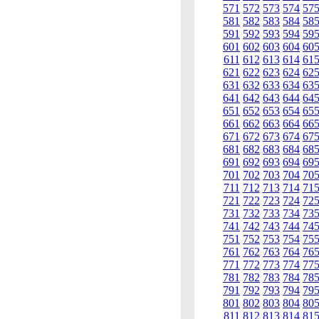
571
572
573
574
57
581
582
583
584
58
591
592
593
594
59
601
602
603
604
60
611
612
613
614
61
621
622
623
624
62
631
632
633
634
63
641
642
643
644
64
651
652
653
654
65
661
662
663
664
66
671
672
673
674
67
681
682
683
684
68
691
692
693
694
69
701
702
703
704
70
711
712
713
714
71
721
722
723
724
72
731
732
733
734
73
741
742
743
744
74
751
752
753
754
75
761
762
763
764
76
771
772
773
774
77
781
782
783
784
78
791
792
793
794
79
801
802
803
804
80
811
812
813
814
81