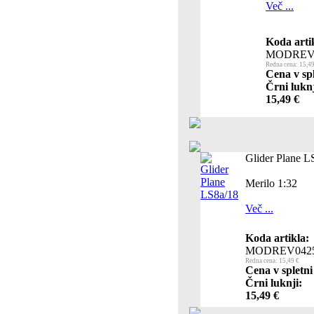
Več ...
Koda arti
MODREV
Redna cena: 15,49
Cena v spl
Črni luknj
15,49 €
Glider Plane L
Merilo 1:32
Več ...
Koda artikla:
MODREV042
Redna cena: 15,49 €
Cena v spletni
Črni luknji:
15,49 €