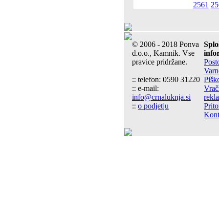
2561
25
© 2006 - 2018 Ponva
Splo
d.o.o., Kamnik. Vse
info
pravice pridržane.
Post
Varn
:: telefon: 0590 31220
Pišk
:: e-mail:
Vrač
info@crnaluknja.si
rekl
::
o podjetju
Prito
Kont