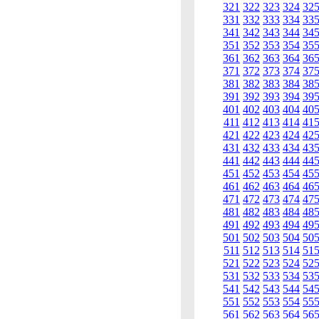
321
322
323
324
32
331
332
333
334
33
341
342
343
344
34
351
352
353
354
35
361
362
363
364
36
371
372
373
374
37
381
382
383
384
38
391
392
393
394
39
401
402
403
404
40
411
412
413
414
41
421
422
423
424
42
431
432
433
434
43
441
442
443
444
44
451
452
453
454
45
461
462
463
464
46
471
472
473
474
47
481
482
483
484
48
491
492
493
494
49
501
502
503
504
50
511
512
513
514
51
521
522
523
524
52
531
532
533
534
53
541
542
543
544
54
551
552
553
554
55
561
562
563
564
56