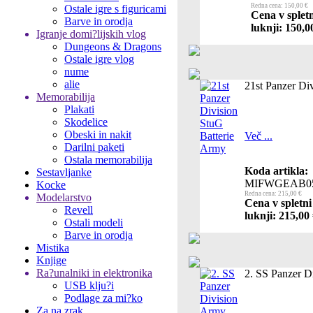
Redna cena: 150,00 €
Ostale igre s figuricami
Cena v splet
Barve in orodja
luknji: 150,0
Igranje domi?lijskih vlog
Dungeons & Dragons
Ostale igre vlog
nume
alie
21st Panzer Di
Memorabilija
Plakati
Skodelice
Obeski in nakit
Več ...
Darilni paketi
Ostala memorabilija
Koda artikla:
Sestavljanke
MIFWGEAB0
Kocke
Redna cena: 215,00 €
Modelarstvo
Cena v spletni
Revell
luknji: 215,00
Ostali modeli
Barve in orodja
Mistika
Knjige
Ra?unalniki in elektronika
2. SS Panzer D
USB klju?i
Podlage za mi?ko
Za na zrak