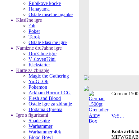
Rubikove kocke
Hanayama
Ostale miselne uganke
Klasi?ne igre
?ah
Poker
Tarok
Ostale klasi?ne igre
Namizne dru?abne igre
Dru?abne igre
V sloven??ini
Kickstarter
Karte za zbiranje
Magic the Gathering
Yu-Gi-Oh
Pokemon
Arkham Horror LCG
German 1500p
Flesh and Blood
Ostale igre za zbiranje
Dodatna Oprema
Igre s figuricami
Več ...
Shadespire
Warhammer
Koda artikla
Warhammer 40k
MIFWGEAB
Blood Bowl