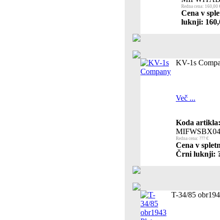
Redna cena: 160,00 
Cena v sple
luknji: 160,
KV-1s Comp
Več ...
Koda artikla
MIFWSBX0
Redna cena: ??? €
Cena v spletn
Črni luknji: 
T-34/85 obr194