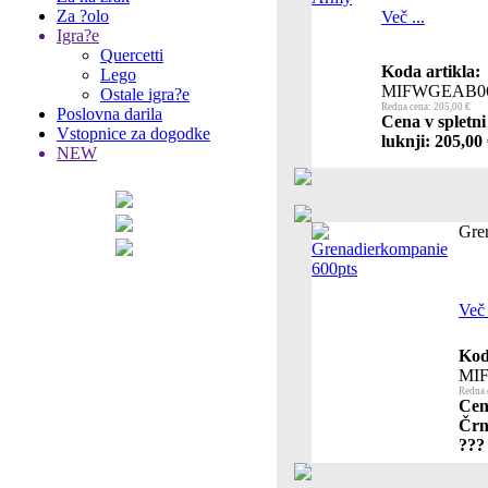
Za ?olo
Več ...
Igra?e
Quercetti
Koda artikla:
Lego
MIFWGEAB0
Ostale igra?e
Redna cena: 205,00 €
Poslovna darila
Cena v spletni
Vstopnice za dogodke
luknji: 205,00
NEW
Gre
Več 
Kod
MI
Redna 
Cen
Črni
???