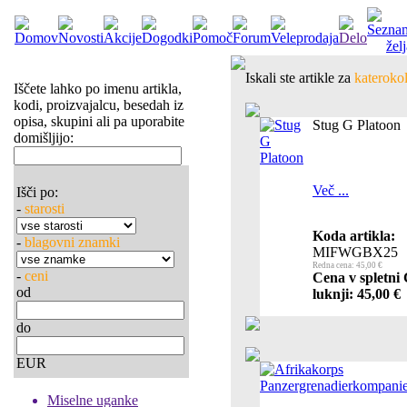
Iskali ste artikle za
katerokol
Iščete lahko po imenu artikla,
kodi, proizvajalcu, besedah iz
opisa, skupini ali pa uporabite
Stug G Platoon
domišljijo:
Več ...
Išči po:
-
starosti
Koda artikla:
-
blagovni znamki
MIFWGBX25
Redna cena: 45,00 €
-
ceni
Cena v spletni
od
luknji: 45,00 €
do
EUR
Miselne uganke