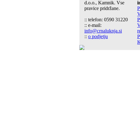
d.o.o., Kamnik. Vse
i
pravice pridržane.
P
V
:: telefon: 0590 31220
P
:: e-mail:
V
info@crnaluknja.si
r
::
o podjetju
P
K