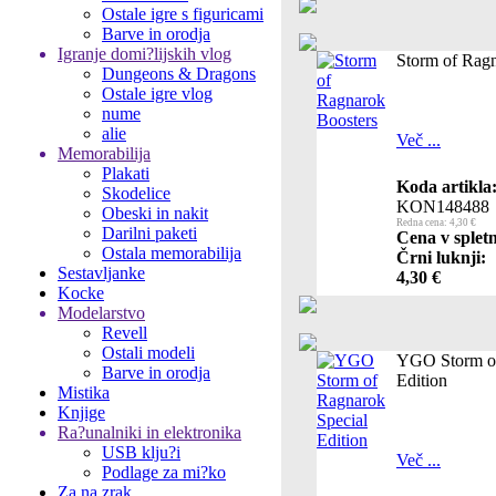
Ostale igre s figuricami
Barve in orodja
Igranje domi?lijskih vlog
Storm of Ragn
Dungeons & Dragons
Ostale igre vlog
nume
alie
Več ...
Memorabilija
Plakati
Koda artikla
Skodelice
KON148488
Obeski in nakit
Redna cena: 4,30 €
Darilni paketi
Cena v spletn
Ostala memorabilija
Črni luknji:
Sestavljanke
4,30 €
Kocke
Modelarstvo
Revell
Ostali modeli
YGO Storm of
Barve in orodja
Edition
Mistika
Knjige
Ra?unalniki in elektronika
USB klju?i
Več ...
Podlage za mi?ko
Za na zrak