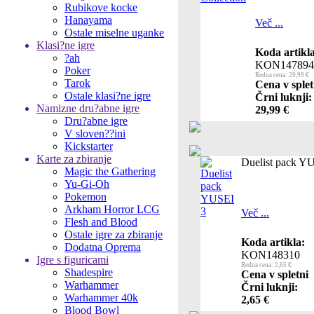
Rubikove kocke
Hanayama
Več ...
Ostale miselne uganke
Klasi?ne igre
Koda artikla
?ah
KON147894
Poker
Redna cena: 29,99 €
Tarok
Cena v splet
Ostale klasi?ne igre
Črni luknji:
Namizne dru?abne igre
29,99 €
Dru?abne igre
V sloven??ini
Kickstarter
Karte za zbiranje
Duelist pack Y
Magic the Gathering
Yu-Gi-Oh
Pokemon
Arkham Horror LCG
Več ...
Flesh and Blood
Ostale igre za zbiranje
Koda artikla:
Dodatna Oprema
KON148310
Igre s figuricami
Redna cena: 2,65 €
Shadespire
Cena v spletni
Warhammer
Črni luknji:
Warhammer 40k
2,65 €
Blood Bowl