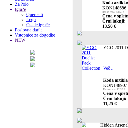
Koda artikla
Za ?olo
KON148686
Igra?e
Redna cena: 13,50 €
Quercetti
Cena v spletn
Lego
Črni luknji:
Ostale igra?e
13,50 €
Poslovna darila
Vstopnice za dogodke
NEW
YGO 2011 Due
Več ...
Koda artikla
KON148907
Redna cena: 12,50 €
Cena v splet
Črni luknji:
11,25 €
Hidden Arsenal