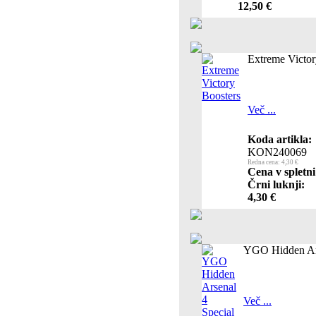
12,50 €
Extreme Victor
Več ...
Koda artikla:
KON240069
Redna cena: 4,30 €
Cena v spletni
Črni luknji:
4,30 €
YGO Hidden Ars
Več ...