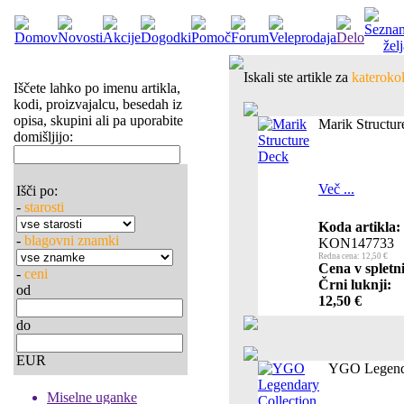
Iskali ste artikle za
katerokol
Iščete lahko po imenu artikla,
kodi, proizvajalcu, besedah iz
opisa, skupini ali pa uporabite
Marik Structu
domišljijo:
Več ...
Išči po:
-
starosti
Koda artikla:
-
blagovni znamki
KON147733
Redna cena: 12,50 €
Cena v spletn
-
ceni
Črni luknji:
od
12,50 €
do
EUR
YGO Legenda
Miselne uganke