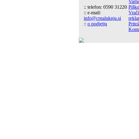
Varn
:: telefon: 0590 31220
Piško
:: e-mail:
Vrači
info@crnaluknja.si
rekla
::
o podjetju
Prito
Kont