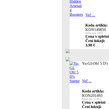
Več ...
Koda artikla:
KON149850
Redna cena: 3,98 €
Cena v spletni
Črni luknji:
3,98 €
Yu-GI-Oh! 5 D's 
Več ...
Koda artikla:
KON201493
Redna cena: 12,50 €
Cena v spletni
Črni luknji: