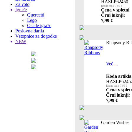
HASLP62450
Za ?olo
Redna cena: 7,99 €
Igra?e
Cena v spletni
Quercetti
Črni luknji:
Lego
7,99 €
Ostale igra?e
Poslovna darila
Vstopnice za dogodke
NEW
Rhapsody Ri
Več ...
Koda artikla
HASLP6245
Redna cena: 7,99 €
Cena v splet
Črni luknji:
7,99 €
Garden Wishes