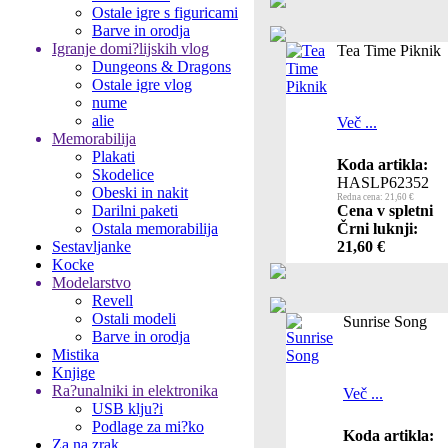
Ostale igre s figuricami
Barve in orodja
Igranje domi?lijskih vlog
Tea Time Piknik
Dungeons & Dragons
Ostale igre vlog
nume
alie
Več ...
Memorabilija
Plakati
Koda artikla:
Skodelice
HASLP62352
Obeski in nakit
Redna cena: 21,60 €
Darilni paketi
Cena v spletni
Ostala memorabilija
Črni luknji:
Sestavljanke
21,60 €
Kocke
Modelarstvo
Revell
Ostali modeli
Sunrise Song
Barve in orodja
Mistika
Knjige
Ra?unalniki in elektronika
Več ...
USB klju?i
Podlage za mi?ko
Koda artikla:
Za na zrak