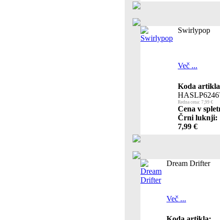
Swirlypop
Več ...
Koda artikla
HASLP6246
Redna cena: 7,99 €
Cena v splet
Črni luknji:
7,99 €
Dream Drifter
Več ...
Koda artikla: