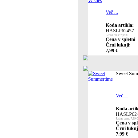
Več ...
Koda artikla:
HASLP62457
Redna cena: 7,99 €
Cena v spletni
Črni luknji:
7,99 €
Sweet Sum
Več ...
Koda artik
HASLP62
Redna cena: 7,99 €
Cena v spl
Črni luknj
7,99 €