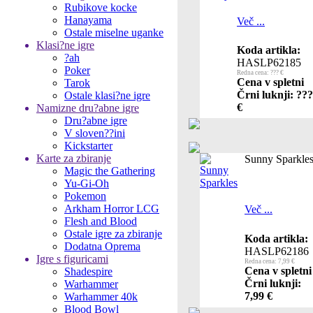
Rubikove kocke
Hanayama
Več ...
Ostale miselne uganke
Klasi?ne igre
Koda artikla:
?ah
HASLP62185
Poker
Redna cena: ??? €
Cena v spletni
Tarok
Črni luknji: ???
Ostale klasi?ne igre
€
Namizne dru?abne igre
Dru?abne igre
V sloven??ini
Kickstarter
Karte za zbiranje
Sunny Sparkle
Magic the Gathering
Yu-Gi-Oh
Pokemon
Arkham Horror LCG
Več ...
Flesh and Blood
Ostale igre za zbiranje
Koda artikla:
Dodatna Oprema
HASLP62186
Igre s figuricami
Redna cena: 7,99 €
Cena v spletni
Shadespire
Črni luknji:
Warhammer
7,99 €
Warhammer 40k
Blood Bowl