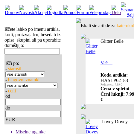
Iskali ste artikle za
katerokol
Iščete lahko po imenu artikla,
kodi, proizvajalcu, besedah iz
opisa, skupini ali pa uporabite
Glitter Belle
domišljijo:
Več ...
Išči po:
-
starosti
Koda artikla:
-
blagovni znamki
HASLP62183
Redna cena: 7,99 €
Cena v spletni
-
ceni
Črni luknji: 7,9
od
€
do
EUR
Lovey Dovey
Miselne uganke