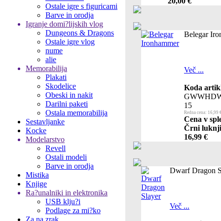
20,00 €
Ostale igre s figuricami
Barve in orodja
Igranje domi?lijskih vlog
Dungeons & Dragons
Belegar Ir
Ostale igre vlog
nume
alie
Memorabilija
Več ...
Plakati
Skodelice
Koda artik
Obeski in nakit
GWWHDW
Darilni paketi
15
Ostala memorabilija
Redna cena: 16,99 
Cena v spl
Sestavljanke
Črni luknji
Kocke
16,99 €
Modelarstvo
Revell
Ostali modeli
Barve in orodja
Dwarf Dragon S
Mistika
Knjige
Ra?unalniki in elektronika
USB klju?i
Več ...
Podlage za mi?ko
Za na zrak