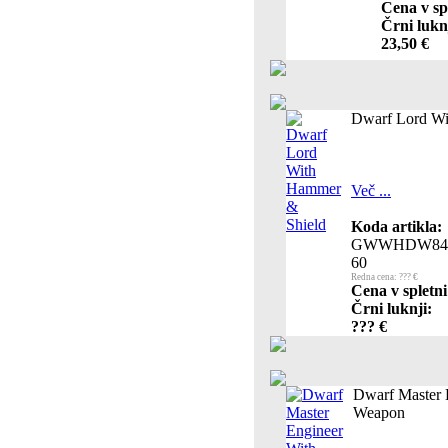
Cena v sp
Črni lukn
23,50 €
Dwarf Lord Wi
Več ...
Koda artikla:
GWWHDW84
60
Redna cena: ??? €
Cena v spletni
Črni luknji:
??? €
Dwarf Master 
Weapon