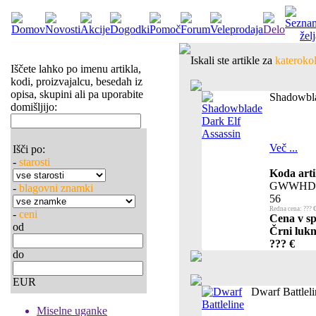
Iskali ste artikle za
katerokol
Iščete lahko po imenu artikla,
kodi, proizvajalcu, besedah iz
opisa, skupini ali pa uporabite
Shadowbla
domišljijo:
Več ...
Išči po:
-
starosti
Koda arti
GWWHDE
-
blagovni znamki
56
Redna cena: ??? 
-
ceni
Cena v sp
od
Črni lukn
??? €
do
EUR
Dwarf Battleli
Miselne uganke