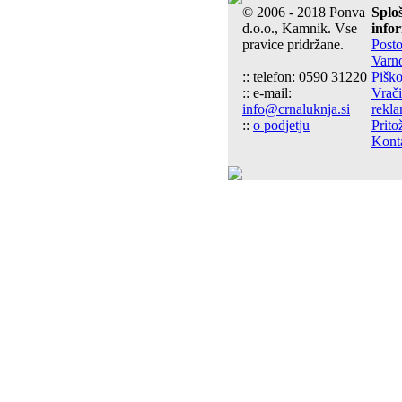
© 2006 - 2018 Ponva
Splo
d.o.o., Kamnik. Vse
info
pravice pridržane.
Post
Varn
:: telefon: 0590 31220
Piško
:: e-mail:
Vrači
info@crnaluknja.si
rekla
::
o podjetju
Prito
Kont