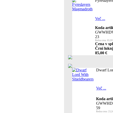
Fyreslaye
Več ...
Koda artik
GWWHDW
23
Redna cena: 85,00
Cena v spl
Črni luknj
85,00 €
Dwarf Lor
Več ...
Koda arti
GWWHD
59
Redna cena: 23,5