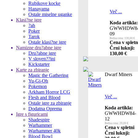
Rubikove kocke
Hanayama
Več ...
Ostale miselne uganke
Klasi?ne igre
Koda artikla:
?ah
GWWHDW84
Poker
09
Tarok
Redna cena: 130,00 €
Ostale klasi?ne igre
Cena v spletn
Namizne dru?abne igre
Črni luknji:
Dru?abne igre
130,00 €
V sloven??ini
Kickstarter
Karte za zbiranje
Dwarf Miners
Magic the Gathering
Yu-Gi-Oh
Pokemon
Arkham Horror LCG
Več ...
Flesh and Blood
Ostale igre za zbiranje
Koda artikla:
Dodatna Oprema
GWWHDW84-
Igre s figuricami
12
Shadespire
Redna cena: 20,00 €
Warhammer
Cena v spletni
Warhammer 40k
Črni luknji:
Blood Bowl