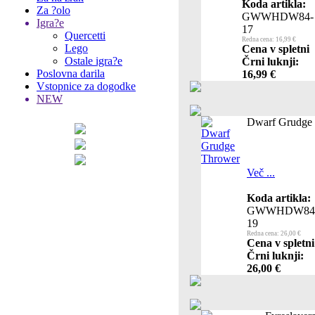
Koda artikla:
Za ?olo
GWWHDW84-
Igra?e
17
Quercetti
Redna cena: 16,99 €
Lego
Cena v spletni
Ostale igra?e
Črni luknji:
Poslovna darila
16,99 €
Vstopnice za dogodke
NEW
Dwarf Grudge
Več ...
Koda artikla:
GWWHDW84
19
Redna cena: 26,00 €
Cena v spletni
Črni luknji:
26,00 €