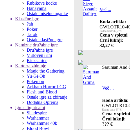
Rubikove kocke
Hanayama
Več ...
Ostale miselne uganke
Klasi?ne igre
Koda artikla:
?ah
GWLOTR10-4
Poker
Redna cena: 32,27 €
Tarok
Cena v spletni
Ostale klasi?ne igre
Črni luknji:
Namizne dru?abne igre
32,27 €
Dru?abne igre
V sloven??ini
Kickstarter
Karte za zbiranje
Saruman And 
Magic the Gathering
Yu-Gi-Oh
Pokemon
Arkham Horror LCG
Več ...
Flesh and Blood
Ostale igre za zbiranje
Koda artikla:
Dodatna Oprema
GWLOTR10-
Igre s figuricami
Redna cena: ??? €
Shadespire
Cena v spletni
Warhammer
Črni luknji:
Warhammer 40k
??? €
Blood Bowl