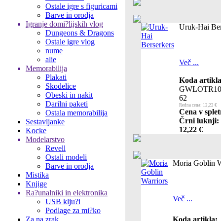
Ostale igre s figuricami
Barve in orodja
Igranje domi?lijskih vlog
Uruk-Hai Ber
Dungeons & Dragons
Ostale igre vlog
nume
alie
Več ...
Memorabilija
Plakati
Koda artikla
Skodelice
GWLOTR10
Obeski in nakit
62
Darilni paketi
Redna cena: 12,22 €
Cena v splet
Ostala memorabilija
Črni luknji:
Sestavljanke
12,22 €
Kocke
Modelarstvo
Revell
Ostali modeli
Moria Goblin W
Barve in orodja
Mistika
Knjige
Ra?unalniki in elektronika
Več ...
USB klju?i
Podlage za mi?ko
Za na zrak
Koda artikla: