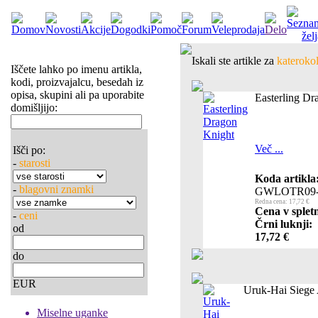
Iskali ste artikle za
katerokol
Iščete lahko po imenu artikla,
kodi, proizvajalcu, besedah iz
opisa, skupini ali pa uporabite
Easterling Dr
domišljijo:
Več ...
Išči po:
-
starosti
Koda artikla
-
blagovni znamki
GWLOTR09-
Redna cena: 17,72 €
Cena v splet
-
ceni
Črni luknji:
od
17,72 €
do
EUR
Uruk-Hai Siege A
Miselne uganke