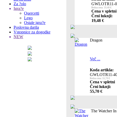
Za ?olo
GWLOTR11-0
Igra?e
Redna cena: 19,48 €
Cena v spletni
Quercetti
Črni luknji:
Lego
19,48 €
Ostale igra?e
Poslovna darila
Vstopnice za dogodke
NEW
Dragon
Več ...
Koda artikla:
GWLOTR11-4
Redna cena: 55,70 €
Cena v spletni
Črni luknji:
55,70 €
The Watcher In