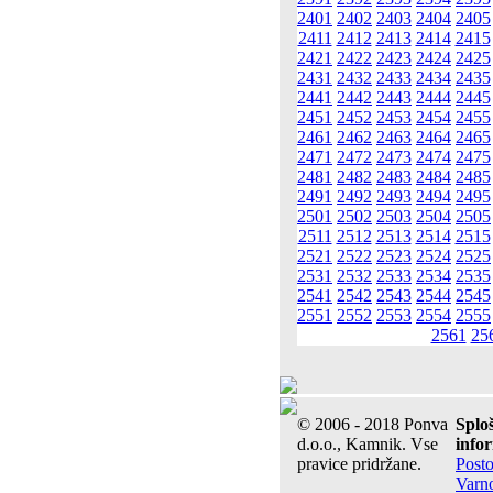
2401
2402
2403
2404
2405
2411
2412
2413
2414
2415
2421
2422
2423
2424
2425
2431
2432
2433
2434
2435
2441
2442
2443
2444
2445
2451
2452
2453
2454
2455
2461
2462
2463
2464
2465
2471
2472
2473
2474
2475
2481
2482
2483
2484
2485
2491
2492
2493
2494
2495
2501
2502
2503
2504
2505
2511
2512
2513
2514
2515
2521
2522
2523
2524
2525
2531
2532
2533
2534
2535
2541
2542
2543
2544
2545
2551
2552
2553
2554
2555
2561
25
© 2006 - 2018 Ponva
Splo
d.o.o., Kamnik. Vse
info
pravice pridržane.
Post
Varn