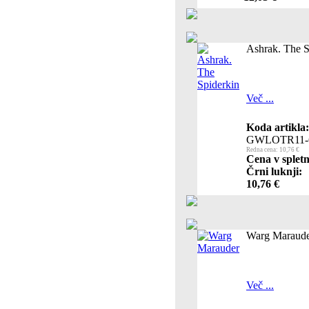
Ashrak. The S
Več ...
Koda artikla:
GWLOTR11-
Redna cena: 10,76 €
Cena v spletn
Črni luknji:
10,76 €
Warg Maraud
Več ...