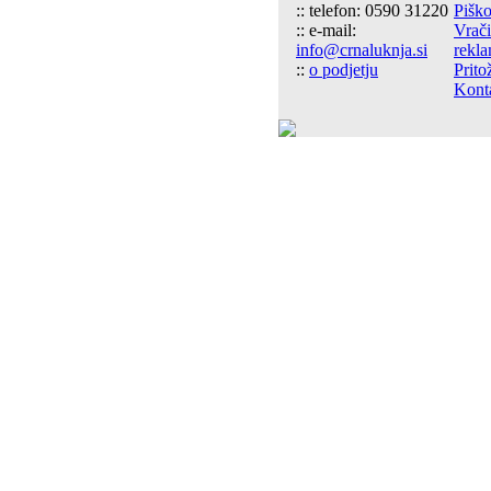
:: telefon: 0590 31220
Piško
:: e-mail:
Vrači
info@crnaluknja.si
rekla
::
o podjetju
Prito
Kont