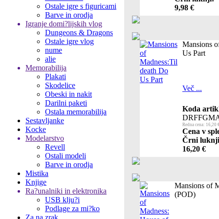
Ostale igre s figuricami
9,98 €
Barve in orodja
Igranje domi?lijskih vlog
Dungeons & Dragons
Ostale igre vlog
Mansions o
nume
Us Part
alie
Memorabilija
Plakati
Skodelice
Več ...
Obeski in nakit
Darilni paketi
Koda artik
Ostala memorabilija
DRFFGMA
Sestavljanke
Redna cena: 16,20 
Kocke
Cena v spl
Modelarstvo
Črni luknji
Revell
16,20 €
Ostali modeli
Barve in orodja
Mistika
Knjige
Mansions of M
Ra?unalniki in elektronika
(POD)
USB klju?i
Podlage za mi?ko
Za na zrak