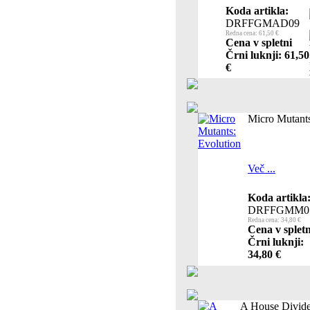
Koda artikla:
DRFFGMAD09
Redna cena: 61,50 €
Cena v spletni
Črni luknji: 61,50
€
Micro Mutants
Več ...
Koda artikla
DRFFGMM0
Redna cena: 34,80 €
Cena v spletn
Črni luknji:
34,80 €
A House Divid