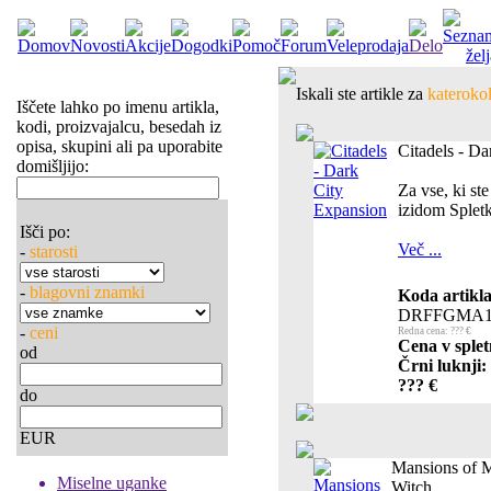
Iskali ste artikle za
katerokol
Iščete lahko po imenu artikla,
kodi, proizvajalcu, besedah iz
opisa, skupini ali pa uporabite
Citadels - D
domišljijo:
Za vse, ki ste
izidom Spletk
Išči po:
Več ...
-
starosti
-
blagovni znamki
Koda artikla
DRFFGMA1
-
ceni
Redna cena: ??? €
Cena v splet
od
Črni luknji:
??? €
do
EUR
Mansions of M
Miselne uganke
Witch