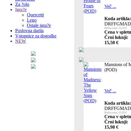
Za ?olo
Več ...
Igra?e
Quercetti
Koda artikla:
Lego
DRFFGMAD
Ostale igra?e
Redna cena: 15,50 €
Poslovna darila
Cena v spletn
Vstopnice za dogodke
Črni luknji:
NEW
15,50 €
Mansions of M
(POD)
Več ...
Koda artikla:
DRFFGMAD
Redna cena: 15,98 €
Cena v spletn
Črni luknji:
15,98 €