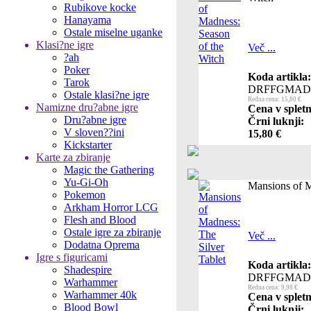
Rubikove kocke
Hanayama
Ostale miselne uganke
Klasi?ne igre
Več ...
?ah
Poker
Koda artikla:
Tarok
DRFFGMAD
Ostale klasi?ne igre
Redna cena: 15,80 €
Namizne dru?abne igre
Cena v spletn
Dru?abne igre
Črni luknji:
V sloven??ini
15,80 €
Kickstarter
Karte za zbiranje
Magic the Gathering
Yu-Gi-Oh
Mansions of M
Pokemon
Arkham Horror LCG
Flesh and Blood
Ostale igre za zbiranje
Več ...
Dodatna Oprema
Igre s figuricami
Koda artikla:
Shadespire
DRFFGMAD
Warhammer
Redna cena: 9,98 €
Warhammer 40k
Cena v spletn
Blood Bowl
Črni luknji: