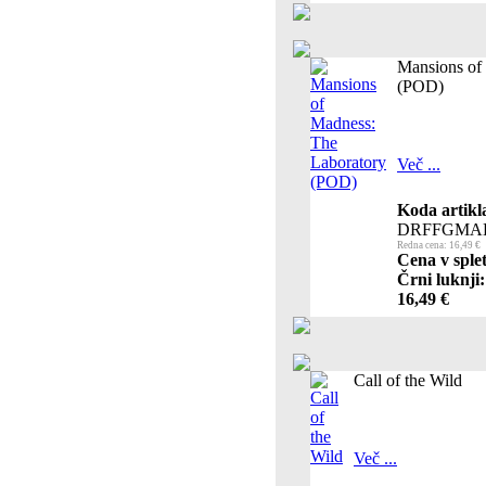
Mansions of
(POD)
Več ...
Koda artikl
DRFFGMA
Redna cena: 16,49 €
Cena v sple
Črni luknji:
16,49 €
Call of the Wild
Več ...