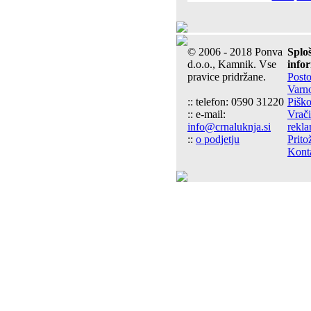
© 2006 - 2018 Ponva
Splo
d.o.o., Kamnik. Vse
info
pravice pridržane.
Post
Varn
:: telefon: 0590 31220
Piško
:: e-mail:
Vrači
info@crnaluknja.si
rekla
::
o podjetju
Prito
Kont