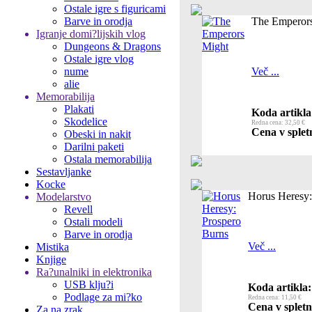
Ostale igre s figuricami
Barve in orodja
The Emperor
Igranje domi?lijskih vlog
Dungeons & Dragons
Ostale igre vlog
nume
Več ...
alie
Memorabilija
Plakati
Koda artikla
Skodelice
Redna cena: 32,50 €
Cena v spletn
Obeski in nakit
Darilni paketi
Ostala memorabilija
Sestavljanke
Kocke
Horus Heresy:
Modelarstvo
Revell
Ostali modeli
Barve in orodja
Več ...
Mistika
Knjige
Ra?unalniki in elektronika
USB klju?i
Koda artikla:
Podlage za mi?ko
Redna cena: 11,50 €
Cena v spletn
Za na zrak