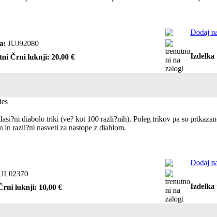
Dodaj na
a:
JUJ92080
Izdelka 
tni Črni luknji: 20,00 €
ies
si?ni diabolo triki (ve? kot 100 razli?nih). Poleg trikov pa so prikazane
m in razli?ni nasveti za nastope z diablom.
Dodaj na
UL02370
Izdelka 
Črni luknji: 10,00 €