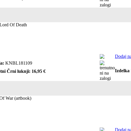
 Lord Of Death
Dodaj na
a:
KNBL181109
Izdelka 
tni Črni luknji: 16,95 €
Of War (artbook)
Dodaj na