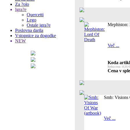
Za ?olo
Igra?e
Quercetti
Lego
Mephiston:
Ostale igra?e
Poslovna darila
Vstopnice za dogodke
NEW
Več ...
Koda artikl
Redna cena: 16,95 €
Cena v sple
Smb: Visions 
Več ...