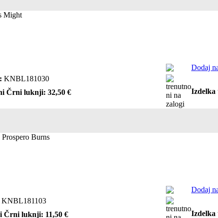
s Might
Dodaj na
:
KNBL181030
Izdelka 
i Črni luknji: 32,50 €
 Prospero Burns
Dodaj na
KNBL181103
Izdelka 
i Črni luknji: 11,50 €