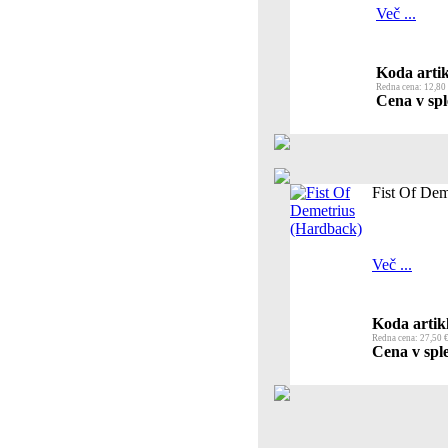
Več ...
Koda artik
Redna cena: 12,80
Cena v spl
Fist Of Dem
Več ...
Koda artik
Redna cena: 27,50 
Cena v sple