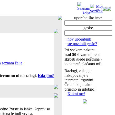
uporabniško ime:
geslo:
::
nov uporabnik
::
ste pozabili geslo?
Pri vsakem nakupu
nad 50 €
vam ni treba
skrbeti glede poštnine -
 seznam želja
to namreč plačamo mi!
Razlogi, zakaj je
nakupovanje v
trenutno ni na zalogi.
Kdaj bo?
internetni trgovini
Črna luknja tako
prijetno in udobno!
::
Klikni me!
dno ?vrste in lahke. ?eprav so
o?ena je tudi vrvica.