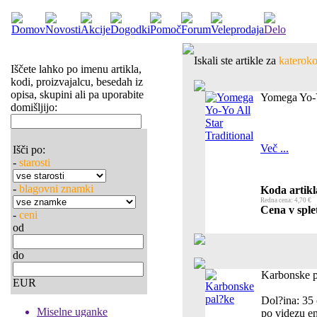
Iskali ste artikle za
katerokol
Iščete lahko po imenu artikla,
kodi, proizvajalcu, besedah iz
opisa, skupini ali pa uporabite
Yomega Yo-Yo
domišljijo:
Več ...
Išči po:
-
starosti
-
blagovni znamki
Koda artikl
Redna cena: 4,70 €
Cena v splet
-
ceni
od
do
Karbonske p
EUR
Dol?ina: 35 
Miselne uganke
po videzu en