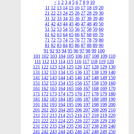
<
1
2
3
4
5
6
7
8
9
10
11
12
13
14
15
16
17
18
19
20
21
22
23
24
25
26
27
28
29
30
31
32
33
34
35
36
37
38
39
40
41
42
43
44
45
46
47
48
49
50
51
52
53
54
55
56
57
58
59
60
61
62
63
64
65
66
67
68
69
70
71
72
73
74
75
76
77
78
79
80
81
82
83
84
85
86
87
88
89
90
91
92
93
94
95
96
97
98
99
100
101
102
103
104
105
106
107
108
109
110
111
112
113
114
115
116
117
118
119
120
121
122
123
124
125
126
127
128
129
130
131
132
133
134
135
136
137
138
139
140
141
142
143
144
145
146
147
148
149
150
151
152
153
154
155
156
157
158
159
160
161
162
163
164
165
166
167
168
169
170
171
172
173
174
175
176
177
178
179
180
181
182
183
184
185
186
187
188
189
190
191
192
193
194
195
196
197
198
199
200
201
202
203
204
205
206
207
208
209
210
211
212
213
214
215
216
217
218
219
220
221
222
223
224
225
226
227
228
229
230
231
232
233
234
235
236
237
238
239
240
241
242
243
244
245
246
247
248
249
250