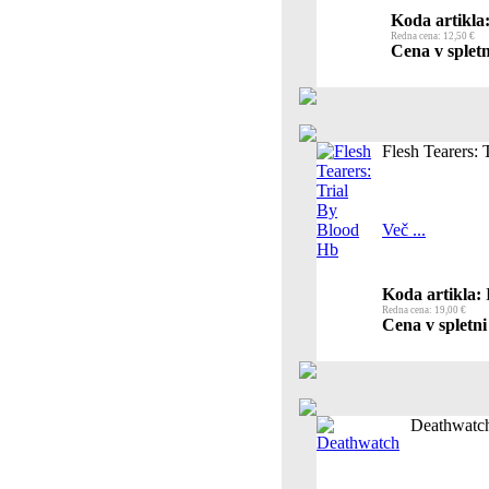
Koda artikla
Redna cena: 12,50 €
Cena v spletn
Flesh Tearers:
Več ...
Koda artikla:
Redna cena: 19,00 €
Cena v spletni
Deathwatc