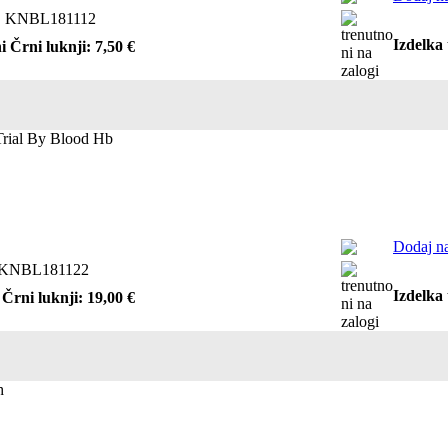
:
KNBL181112
Izdelka 
i Črni luknji: 7,50 €
 Trial By Blood Hb
Dodaj na
KNBL181122
Izdelka 
 Črni luknji: 19,00 €
h