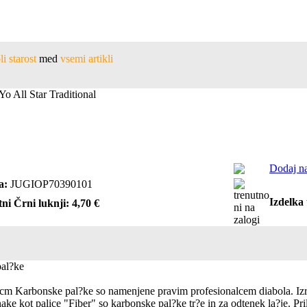
i starost
med
vsemi artikli
 All Star Traditional
Dodaj na
a:
JUGIOP70390101
Izdelka 
ni Črni luknji: 4,70 €
al?ke
cm Karbonske pal?ke so namenjene pravim profesionalcem diabola. Izre
ake kot palice "Fiber" so karbonske pal?ke tr?e in za odtenek la?je. Pril