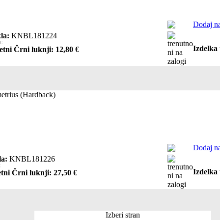
Dodaj na
la:
KNBL181224
 €
Izdelka 
etni Črni luknji: 12,80 €
etrius (Hardback)
Dodaj na
la:
KNBL181226
€
Izdelka 
tni Črni luknji: 27,50 €
Izberi stran