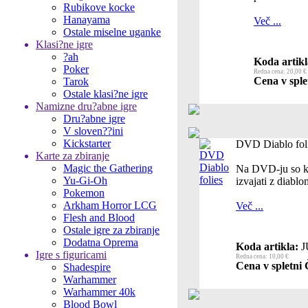
Rubikove kocke
Hanayama
Več ...
Ostale miselne uganke
Klasi?ne igre
?ah
Koda artikl
Poker
Redna cena: 20,00 €
Cena v sple
Tarok
Ostale klasi?ne igre
Namizne dru?abne igre
Dru?abne igre
V sloven??ini
Kickstarter
DVD Diablo fol
Karte za zbiranje
Magic the Gathering
Na DVD-ju so kla
Yu-Gi-Oh
izvajati z diablo
Pokemon
Arkham Horror LCG
Več ...
Flesh and Blood
Ostale igre za zbiranje
Dodatna Oprema
Koda artikla:
J
Igre s figuricami
Redna cena: 10,00 €
Cena v spletni 
Shadespire
Warhammer
Warhammer 40k
Blood Bowl