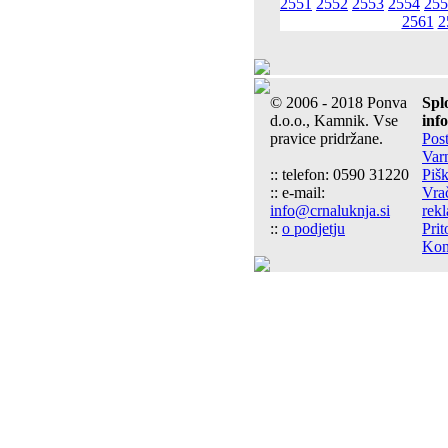
2551
2552
2553
2554
255
2561
2
© 2006 - 2018 Ponva
Spl
d.o.o., Kamnik. Vse
inf
pravice pridržane.
Pos
Var
:: telefon: 0590 31220
Pišk
:: e-mail:
Vrač
info@crnaluknja.si
rek
::
o podjetju
Prit
Kon