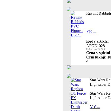
Raving Rabbids
Več ...
Koda artikla:
AFGE1028
Redna cena: 10,88 €
Cena v spletni
Črni luknji: 1
€
Star Wars Re
Lightsaber D
Star Wars Re
Lightsaber D
Več ...