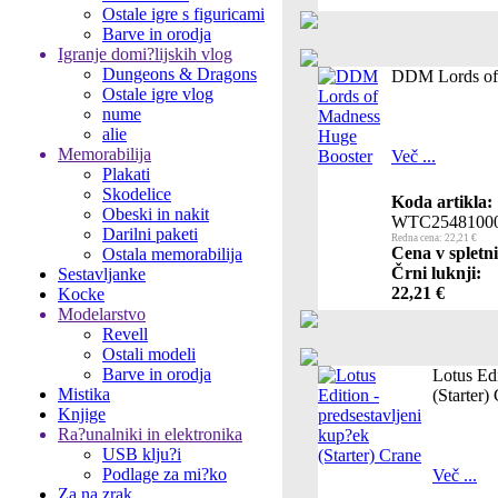
Ostale igre s figuricami
Barve in orodja
Igranje domi?lijskih vlog
Dungeons & Dragons
DDM Lords of
Ostale igre vlog
nume
alie
Memorabilija
Več ...
Plakati
Skodelice
Koda artikla:
Obeski in nakit
WTC2548100
Darilni paketi
Redna cena: 22,21 €
Cena v spletni
Ostala memorabilija
Črni luknji:
Sestavljanke
22,21 €
Kocke
Modelarstvo
Revell
Ostali modeli
Barve in orodja
Lotus Edi
Mistika
(Starter)
Knjige
Ra?unalniki in elektronika
USB klju?i
Podlage za mi?ko
Več ...
Za na zrak