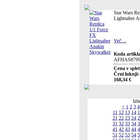
Star Wars Re
Lightsaber A
Več ...
Koda artikla
AFHAS8799
Redna cena: 168,34 €
Cena v splet
Črni luknji:
168,34 €
Izb
<
1
2
3
4
11
12
13
14
1
21
22
23
24
2
31
32
33
34
3
41
42
43
44
4
51
52
53
54
5