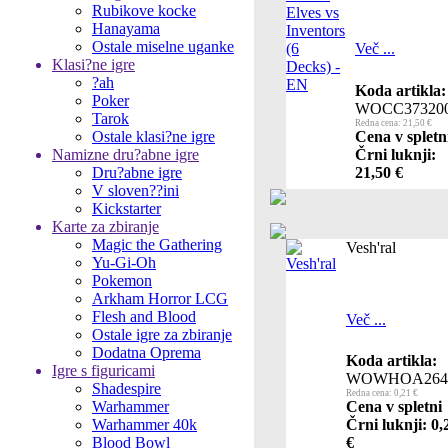
Rubikove kocke
Hanayama
Ostale miselne uganke
Več ...
Klasi?ne igre
?ah
Koda artikla:
Poker
WOCC37320
Tarok
Redna cena: 21,50 €
Ostale klasi?ne igre
Cena v spletn
Namizne dru?abne igre
Črni luknji:
Dru?abne igre
21,50 €
V sloven??ini
Kickstarter
Karte za zbiranje
Magic the Gathering
Vesh'ral
Yu-Gi-Oh
Pokemon
Arkham Horror LCG
Flesh and Blood
Več ...
Ostale igre za zbiranje
Dodatna Oprema
Koda artikla:
Igre s figuricami
WOWHOA264
Shadespire
Redna cena: 0,21 €
Warhammer
Cena v spletni
Warhammer 40k
Črni luknji: 0,
Blood Bowl
€