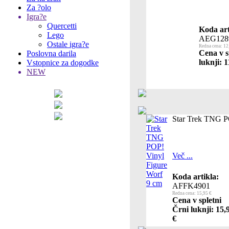
Za ?olo
Igra?e
Quercetti
Koda art
Lego
AEG128
Ostale igra?e
Redna cena: 12
Cena v s
Poslovna darila
luknji: 1
Vstopnice za dogodke
NEW
Star Trek TNG P
Več ...
Koda artikla:
AFFK4901
Redna cena: 15,95 €
Cena v spletni
Črni luknji: 15,
€