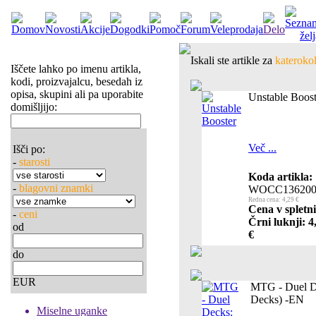
Iskali ste artikle za
katerokol
Iščete lahko po imenu artikla,
kodi, proizvajalcu, besedah iz
opisa, skupini ali pa uporabite
Unstable Boost
domišljijo:
Več ...
Išči po:
-
starosti
Koda artikla:
-
blagovni znamki
WOCC136200
Redna cena: 4,29 €
Cena v spletni
-
ceni
Črni luknji: 4
od
€
do
EUR
MTG - Duel De
Decks) -EN
Miselne uganke