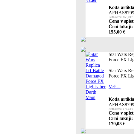
Koda artikla
AFHAS8799
Redna cena: 155,00 €
Cena v splet
Črni luknji:
155,00 €
Star Wars Re
Force FX Lig
Star Wars Re
Force FX Lig
Več ...
Koda artikla
AFHAS8799
Redna cena: 179,03 €
Cena v splet
Črni luknji:
179,03 €