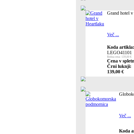
Grand hotel v
Več ...
Koda artikla
LEGO41101
Redna cena: 139,00 €
Cena v spletn
Črni luknji:
139,00 €
Globok
Več ...
Koda ar