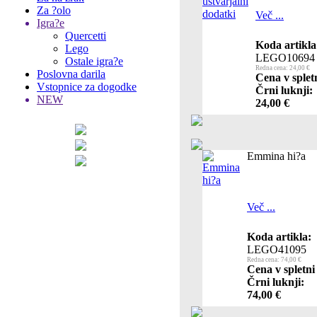
Za ?olo
Več ...
Igra?e
Quercetti
Koda artikla
Lego
LEGO10694
Ostale igra?e
Redna cena: 24,00 €
Poslovna darila
Cena v splet
Vstopnice za dogodke
Črni luknji:
NEW
24,00 €
Emmina hi?a
Več ...
Koda artikla:
LEGO41095
Redna cena: 74,00 €
Cena v spletni
Črni luknji:
74,00 €