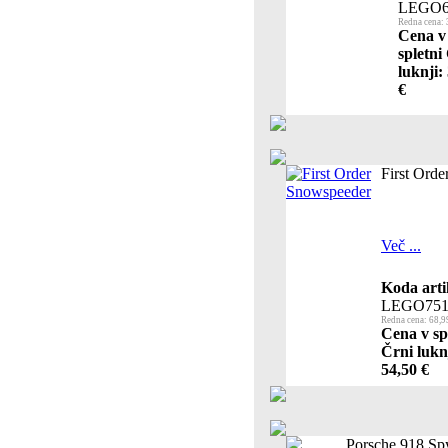
LEGO6
Redna cena: 
Cena v
spletni
luknji:
€
First Ord
Več ...
Koda arti
LEGO751
Redna cena: 68,9
Cena v sp
Črni lukn
54,50 €
Porsche 918 Sp