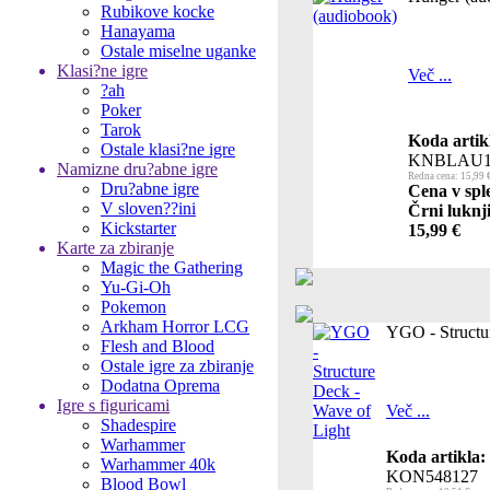
Rubikove kocke
Hanayama
Ostale miselne uganke
Klasi?ne igre
Več ...
?ah
Poker
Tarok
Koda artik
Ostale klasi?ne igre
KNBLAU1
Namizne dru?abne igre
Redna cena: 15,99 
Dru?abne igre
Cena v spl
V sloven??ini
Črni luknji
Kickstarter
15,99 €
Karte za zbiranje
Magic the Gathering
Yu-Gi-Oh
Pokemon
Arkham Horror LCG
YGO - Structu
Flesh and Blood
Ostale igre za zbiranje
Dodatna Oprema
Igre s figuricami
Več ...
Shadespire
Warhammer
Koda artikla:
Warhammer 40k
KON548127
Blood Bowl