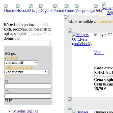
Iskali ste artikle za
katerokol
Iščete lahko po imenu artikla,
kodi, proizvajalcu, besedah iz
opisa, skupini ali pa uporabite
Martyrs Of 
domišljijo:
Več ...
Išči po:
-
starosti
-
blagovni znamki
Koda artik
KNBLAU1
-
ceni
Redna cena: 15,79 
Cena v spl
od
Črni luknji
15,79 €
do
EUR
Miselne uganke
Hunger (au