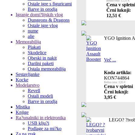
Redna cena: 12,51 €
Ostale igre s figuricami
Cena v spletn
Barve in orodja
Črni luknji:
Igranje domi?lijskih vlog
12,51 €
Dungeons & Dragons
Ostale igre vlog
nume
alie
YGO Ignition As
Memorabilija
Plakati
Skodelice
Obeski in nakit
Več ...
Darilni paketi
Ostala memorabilija
Koda artikla:
Sestavljanke
KON744864
Kocke
Redna cena: 3,95 €
Modelarstvo
Cena v spletni
Revell
Črni luknji:
Ostali modeli
3,95 €
Barve in orodja
Mistika
Knjige
Ra?unalniki in elektronika
LEGO? ?ivoba
USB klju?i
Podlage za mi?ko
Za na zrak