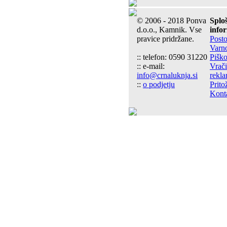
© 2006 - 2018 Ponva
Splo
d.o.o., Kamnik. Vse
info
pravice pridržane.
Post
Varn
:: telefon: 0590 31220
Piško
:: e-mail:
Vrači
info@crnaluknja.si
rekla
::
o podjetju
Prito
Kont