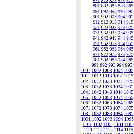
871
872
873
874
875
881
882
883
884
885
891
892
893
894
895
901
902
903
904
905
911
912
913
914
915
921
922
923
924
925
931
932
933
934
935
941
942
943
944
945
951
952
953
954
955
961
962
963
964
965
971
972
973
974
975
981
982
983
984
985
991
992
993
994
995
1001
1002
1003
1004
1005
1011
1012
1013
1014
1015
1021
1022
1023
1024
1025
1031
1032
1033
1034
1035
1041
1042
1043
1044
1045
1051
1052
1053
1054
1055
1061
1062
1063
1064
1065
1071
1072
1073
1074
1075
1081
1082
1083
1084
1085
1091
1092
1093
1094
1095
1101
1102
1103
1104
1105
1111
1112
1113
1114
1115