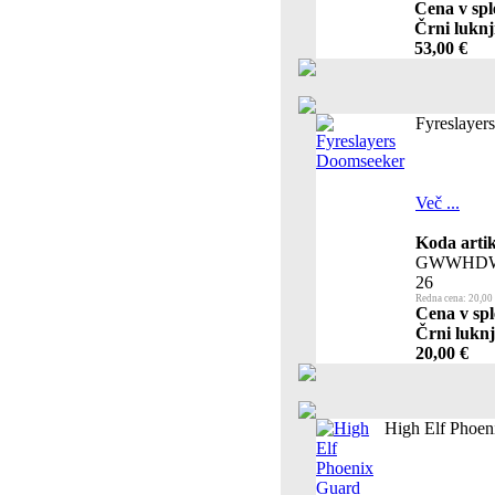
Cena v spl
Črni luknj
53,00 €
Fyreslayer
Več ...
Koda artik
GWWHDW
26
Redna cena: 20,00
Cena v spl
Črni luknj
20,00 €
High Elf Phoen