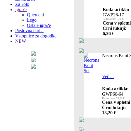
Za ?olo
Igra?e
Koda artikla:
Quercetti
GWP26-17
Lego
Redna cena: 6,26 €
Cena v spletni
Ostale igra?e
Črni luknji:
Poslovna darila
6,26 €
Vstopnice za dogodke
NEW
Necrons Paint 
Več ...
Koda artikla:
GWP60-64
Redna cena: 13,20 €
Cena v spletni
Črni luknji:
13,20 €