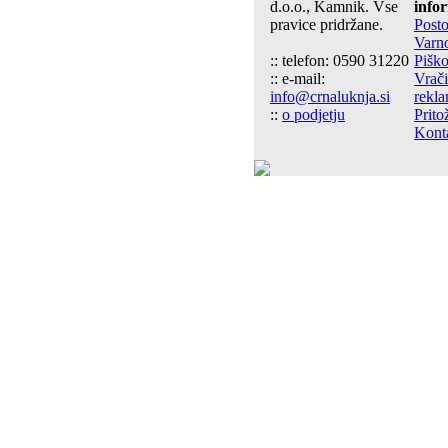
d.o.o., Kamnik. Vse
info
pravice pridržane.
Post
Varn
:: telefon: 0590 31220
Piško
:: e-mail:
Vrači
info@crnaluknja.si
rekla
::
o podjetju
Prito
Kont