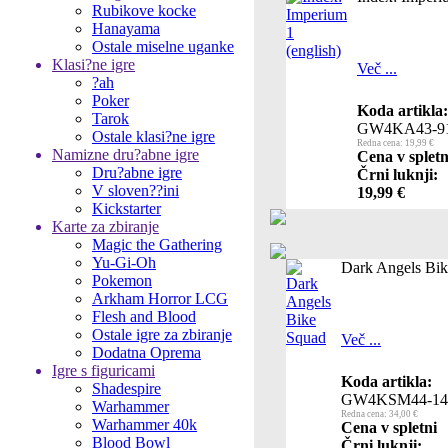
Rubikove kocke
Hanayama
Ostale miselne uganke
Klasi?ne igre
Več ...
?ah
Poker
Koda artikla:
Tarok
GW4KA43-9
Ostale klasi?ne igre
Redna cena: 19,99 €
Namizne dru?abne igre
Cena v spletn
Dru?abne igre
Črni luknji:
V sloven??ini
19,99 €
Kickstarter
Karte za zbiranje
Magic the Gathering
Yu-Gi-Oh
Dark Angels Bi
Pokemon
Arkham Horror LCG
Flesh and Blood
Ostale igre za zbiranje
Več ...
Dodatna Oprema
Igre s figuricami
Koda artikla:
Shadespire
GW4KSM44-14
Warhammer
Redna cena: 34,00 €
Warhammer 40k
Cena v spletni
Blood Bowl
Črni luknji: