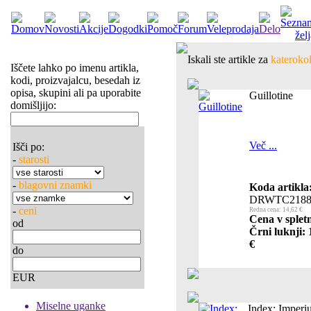
Iskali ste artikle za
katerokol
Iščete lahko po imenu artikla,
kodi, proizvajalcu, besedah iz
opisa, skupini ali pa uporabite
Guillotine
domišljijo:
Več ...
Išči po:
-
starosti
-
blagovni znamki
Koda artikla
DRWTC2188
-
ceni
Redna cena: 14,62 €
Cena v splet
od
Črni luknji: 
€
do
EUR
Miselne uganke
Index: Imperi