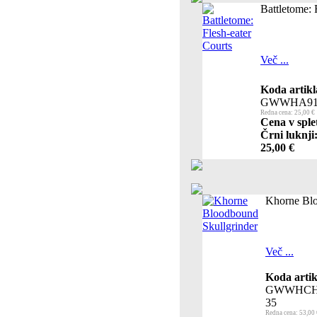
Battletome: 
Več ...
Koda artikl
GWWHA91
Redna cena: 25,00 €
Cena v sple
Črni luknji
25,00 €
Khorne Blo
Več ...
Koda artik
GWWHCH
35
Redna cena: 53,00 