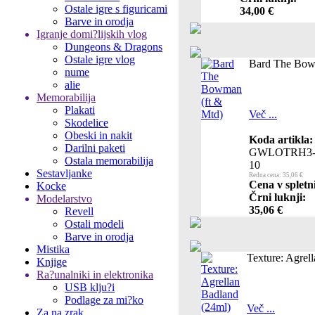
Ostale igre s figuricami
34,00 €
Barve in orodja
Igranje domi?lijskih vlog
Dungeons & Dragons
Ostale igre vlog
Bard The Bow
nume
alie
Memorabilija
Plakati
Več ...
Skodelice
Obeski in nakit
Koda artikla:
Darilni paketi
GWLOTRH3
Ostala memorabilija
10
Sestavljanke
Redna cena: 35,06 €
Cena v spletn
Kocke
Črni luknji:
Modelarstvo
35,06 €
Revell
Ostali modeli
Barve in orodja
Mistika
Texture: Agrel
Knjige
Ra?unalniki in elektronika
USB klju?i
Podlage za mi?ko
Več ...
Za na zrak