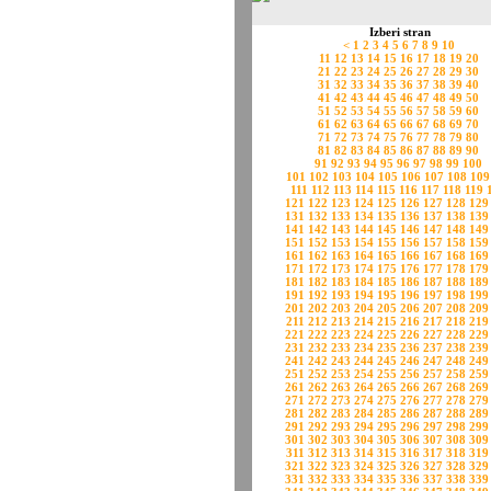
Izberi stran
<
1
2
3
4
5
6
7
8
9
10
11
12
13
14
15
16
17
18
19
20
21
22
23
24
25
26
27
28
29
30
31
32
33
34
35
36
37
38
39
40
41
42
43
44
45
46
47
48
49
50
51
52
53
54
55
56
57
58
59
60
61
62
63
64
65
66
67
68
69
70
71
72
73
74
75
76
77
78
79
80
81
82
83
84
85
86
87
88
89
90
91
92
93
94
95
96
97
98
99
100
101
102
103
104
105
106
107
108
109
111
112
113
114
115
116
117
118
119
121
122
123
124
125
126
127
128
129
131
132
133
134
135
136
137
138
139
141
142
143
144
145
146
147
148
149
151
152
153
154
155
156
157
158
159
161
162
163
164
165
166
167
168
169
171
172
173
174
175
176
177
178
179
181
182
183
184
185
186
187
188
189
191
192
193
194
195
196
197
198
199
201
202
203
204
205
206
207
208
209
211
212
213
214
215
216
217
218
219
221
222
223
224
225
226
227
228
229
231
232
233
234
235
236
237
238
239
241
242
243
244
245
246
247
248
249
251
252
253
254
255
256
257
258
259
261
262
263
264
265
266
267
268
269
271
272
273
274
275
276
277
278
279
281
282
283
284
285
286
287
288
289
291
292
293
294
295
296
297
298
299
301
302
303
304
305
306
307
308
309
311
312
313
314
315
316
317
318
319
321
322
323
324
325
326
327
328
329
331
332
333
334
335
336
337
338
339