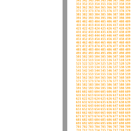
341
342
343
344
345
346
347
348
349
351
352
353
354
355
356
357
358
359
361
362
363
364
365
366
367
368
369
371
372
373
374
375
376
377
378
379
381
382
383
384
385
386
387
388
389
391
392
393
394
395
396
397
398
399
401
402
403
404
405
406
407
408
409
411
412
413
414
415
416
417
418
419
421
422
423
424
425
426
427
428
429
431
432
433
434
435
436
437
438
439
441
442
443
444
445
446
447
448
449
451
452
453
454
455
456
457
458
459
461
462
463
464
465
466
467
468
469
471
472
473
474
475
476
477
478
479
481
482
483
484
485
486
487
488
489
491
492
493
494
495
496
497
498
499
501
502
503
504
505
506
507
508
509
511
512
513
514
515
516
517
518
519
521
522
523
524
525
526
527
528
529
531
532
533
534
535
536
537
538
539
541
542
543
544
545
546
547
548
549
551
552
553
554
555
556
557
558
559
561
562
563
564
565
566
567
568
569
571
572
573
574
575
576
577
578
579
581
582
583
584
585
586
587
588
589
591
592
593
594
595
596
597
598
599
601
602
603
604
605
606
607
608
609
611
612
613
614
615
616
617
618
619
621
622
623
624
625
626
627
628
629
631
632
633
634
635
636
637
638
639
641
642
643
644
645
646
647
648
649
651
652
653
654
655
656
657
658
659
661
662
663
664
665
666
667
668
669
671
672
673
674
675
676
677
678
679
681
682
683
684
685
686
687
688
689
691
692
693
694
695
696
697
698
699
701
702
703
704
705
706
707
708
709
711
712
713
714
715
716
717
718
719