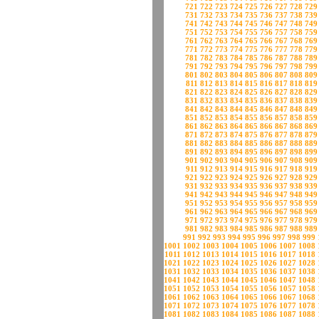
721
722
723
724
725
726
727
728
729
731
732
733
734
735
736
737
738
739
741
742
743
744
745
746
747
748
749
751
752
753
754
755
756
757
758
759
761
762
763
764
765
766
767
768
769
771
772
773
774
775
776
777
778
779
781
782
783
784
785
786
787
788
789
791
792
793
794
795
796
797
798
799
801
802
803
804
805
806
807
808
809
811
812
813
814
815
816
817
818
819
821
822
823
824
825
826
827
828
829
831
832
833
834
835
836
837
838
839
841
842
843
844
845
846
847
848
849
851
852
853
854
855
856
857
858
859
861
862
863
864
865
866
867
868
869
871
872
873
874
875
876
877
878
879
881
882
883
884
885
886
887
888
889
891
892
893
894
895
896
897
898
899
901
902
903
904
905
906
907
908
909
911
912
913
914
915
916
917
918
919
921
922
923
924
925
926
927
928
929
931
932
933
934
935
936
937
938
939
941
942
943
944
945
946
947
948
949
951
952
953
954
955
956
957
958
959
961
962
963
964
965
966
967
968
969
971
972
973
974
975
976
977
978
979
981
982
983
984
985
986
987
988
989
991
992
993
994
995
996
997
998
999
1001
1002
1003
1004
1005
1006
1007
1008
1011
1012
1013
1014
1015
1016
1017
1018
1021
1022
1023
1024
1025
1026
1027
1028
1031
1032
1033
1034
1035
1036
1037
1038
1041
1042
1043
1044
1045
1046
1047
1048
1051
1052
1053
1054
1055
1056
1057
1058
1061
1062
1063
1064
1065
1066
1067
1068
1071
1072
1073
1074
1075
1076
1077
1078
1081
1082
1083
1084
1085
1086
1087
1088