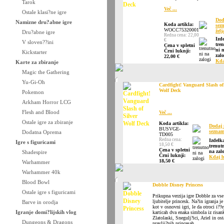
Tarok
Več ...
Ostale klasi?ne igre
Dod
Namizne dru?abne igre
Koda artikla:
sez
WOCC75320001
želj
Dru?abne igre
Redna cena: 22,00
Izd
€
V sloven??ini
tre
Cena v spletni
ni 
Črni luknji:
Kickstarter
zalo
22,00 €
Kda
Karte za zbiranje
Magic the Gathering
Yu-Gi-Oh
Cardfight! Vanguard Slash of
Wolf Deck
Pokemon
Arkham Horror LCG
Flesh and Blood
Več ...
Ostale igre za zbiranje
Koda artikla:
Dodaj 
BUSVGE-
seznam
Dodatna Oprema
TD005
Redna cena:
Izdelk
Igre s figuricami
18,50 €
trenut
Cena v spletni
na zalo
Shadespire
Črni luknji:
Kdaj 
18,50 €
Warhammer
Warhammer 40k
Blood Bowl
Dobble Disney Princess
Ostale igre s figuricami
Prikupna verzija igre Dobble za vse
ljubitelje princesk. Na?in igranja je
Barve in orodja
kot v osnovni igri, le da otroci i??e
Igranje domi?lijskih vlog
karticah dva enaka simbola iz risan
Zlatolaski, Snegulj?ici, Ariel in ost
Dungeons & Dragons
pravlji?nih princesah.