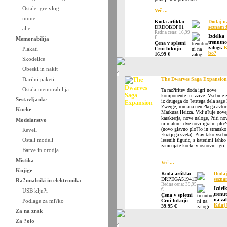
Ostale igre vlog
Več ...
nume
Koda artikla:
Dodaj n
DRDOBDP01
seznam ž
alie
Redna cena: 16,99
Izdelka
€
Memorabilija
trenutno
Cena v spletni
zalogi.
K
Plakati
Črni luknji:
bo?
16,99 €
Skodelice
Obeski in nakit
Darilni paketi
The Dwarves Saga Expansion
Ostala memorabilija
Ta raz?iritev doda igri nove
komponente in izzive. Vsebuje 
Sestavljanke
iz drugega do ?etrtega dela sage
Zwerge, romana nem?kega avtor
Kocke
Markusa Heitza. Vklju?uje nove
karakterja, nove naloge, ?tiri no
Modelarstvo
miniature, dve novi igralni plo?
(novo glavno plo??o in stransko
Revell
?kratjega sveta). Prav tako vseb
Ostali modeli
lesenih figuric, s katerimi lahko
zamenjate kocke v osnovni igri.
Barve in orodja
Mistika
Več ...
Knjige
Koda artikla:
Dodaj
DRPEGA51941E
sezna
Ra?unalniki in elektronika
Redna cena: 39,95
Izdel
€
USB klju?i
trenu
Cena v spletni
na zal
Podlage za mi?ko
Črni luknji:
Kdaj 
39,95 €
Za na zrak
Za ?olo